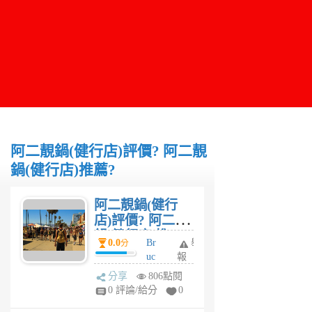
阿二靚鍋(健行店)評價? 阿二靚
鍋(健行店)推薦?
阿二靚鍋(健行
店)評價? 阿二靚
鍋(健行店)推
0.0
Br
舉
分
薦?
uc
報
e
分享
806點閱
6
0 評論/給分
0
年