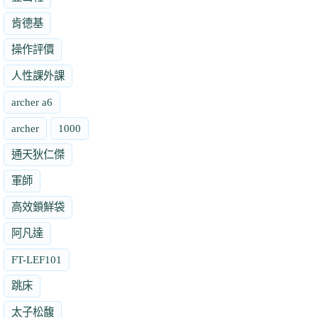
肯德基
操作評價
人性課外課
archer a6
archer
1000
通天狄仁傑
軍師
高效鎖鮮袋
阿凡達
FT-LEF101
跳床
太子松馥