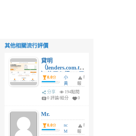
其他相關流行評價
貸明
（lenders.com.tw
）使用心得 — 民
0.0
小
舉
分
間貸款比較平台
黃
報
體驗
蜂
分享
194點閱
1
0 評論/給分
0
個
月
Mr.
前
0.0
nc
舉
分
M
報