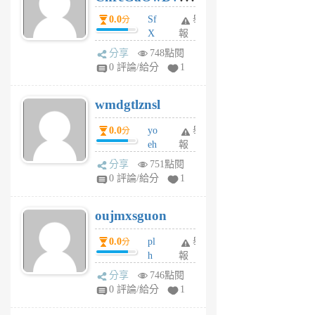
前
dY
0.0
Sf
舉
分
X
報
Pe
分享
748點閱
Jc
0 評論/給分
1
cf
v
wmdgtlznsl
R
P
0.0
yo
舉
分
m
eh
報
v
ld
A
分享
751點閱
gy
V
0 評論/給分
1
ik
G
6
6
oujmxsguon
個
個
月
月
0.0
pl
舉
分
前
前
h
報
wi
分享
746點閱
w
0 評論/給分
1
sh
uq