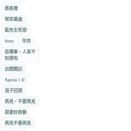
鼎泰豐
喫茶萬歲
藍色生死戀
Sony
羊肉
這種事、人家不
知道啦
出閨閣記
Xperia 1 II
浪子回頭
再見，不要再見
甜妻好廚藝
再見不要再見