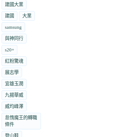
建國大業
建國
大業
samsung
與神同行
s20+
紅粉驚魂
展志學
宜雄玉潤
九揚華威
威均峰澤
怠惰魔王的轉職
條件
登山鞋