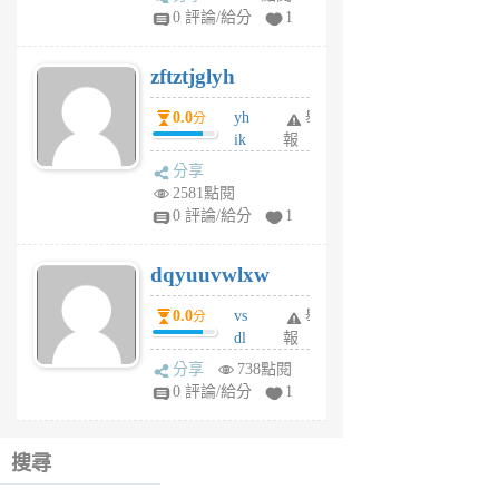
pe
0 評論/給分
1
er
6
zftztjglyh
個
月
0.0
yh
舉
分
前
ik
報
s
分享
m
2581點閱
tu
0 評論/給分
1
m
s
dqyuuvwlxw
6
個
0.0
vs
舉
分
月
dl
報
前
sq
分享
738點閱
fy
0 評論/給分
1
fe
6
個
搜尋
月
前