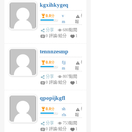
kgxihkygeq
6
個
0.0
v
舉
分
月
m
報
前
sg
分享
680點閱
sr
0 評論/給分
1
vg
pn
tennnzesmp
6
個
0.0
fjj
舉
分
月
m
報
前
w
分享
807點閱
rs
0 評論/給分
1
uy
j
qpopijkgfl
6
個
0.0
sh
舉
分
月
rls
報
前
k
分享
753點閱
m
0 評論/給分
1