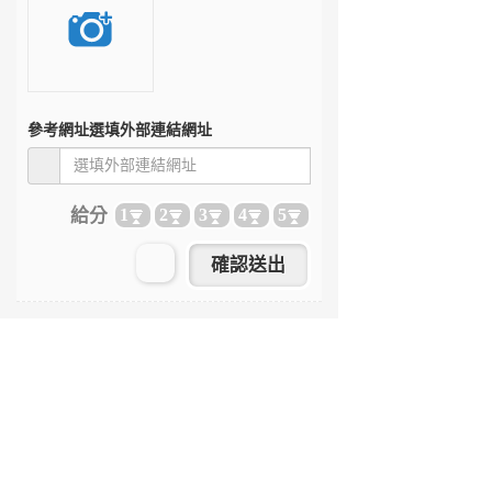
參考網址
選填外部連結網址
給分
1
2
3
4
5