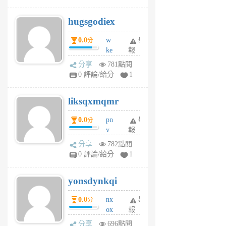
zt
g
hugsgodiex
6
個
0.0
w
舉
分
月
ke
報
前
rv
分享
781點閱
pj
0 評論/給分
1
qf
r
liksqxmqmr
6
個
0.0
pn
舉
分
月
v
報
前
wt
分享
782點閱
sv
0 評論/給分
1
jd
j
yonsdynkqi
6
個
0.0
nx
舉
分
月
ox
報
前
rh
分享
696點閱