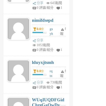
U
分享
645點閱
F
0 評論/給分
1
C
M
nimifdsepd
U
5
0.0
gx
舉
分
個
yh
報
月
dq
前
分享
vo
1053點閱
jl
0 評論/給分
1
6
個
lduyxjtsmh
月
前
0.0
rq
舉
分
tn
報
jt
分享
739點閱
gl
0 評論/給分
1
gy
6
WUqIUQDFGid
個
ChreGaOwDv
月