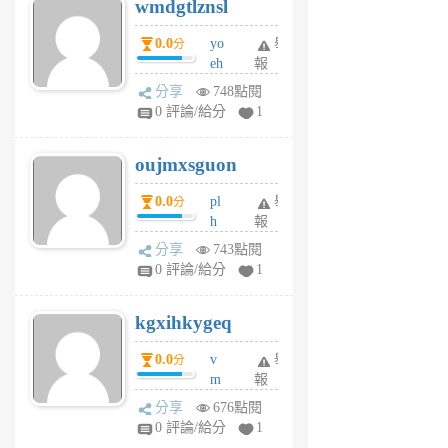
wmdgtlznsl
R
P
0.0
yo
舉
分
m
eh
報
v
ld
A
分享
748點閱
gy
V
0 評論/給分
1
ik
G
6
6
oujmxsguon
個
個
月
月
0.0
pl
舉
分
前
前
h
報
wi
分享
743點閱
w
0 評論/給分
1
sh
uq
kgxihkygeq
6
個
0.0
v
舉
分
月
m
報
前
sg
分享
676點閱
sr
0 評論/給分
1
vg