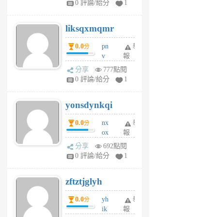
0 評論/給分
1
qf
r
liksqxmqmr
6
個
0.0
pn
舉
分
月
v
報
前
wt
分享
777點閱
sv
0 評論/給分
1
jd
j
yonsdynkqi
6
個
0.0
nx
舉
分
月
ox
報
前
rh
分享
692點閱
pe
0 評論/給分
1
er
6
zftztjglyh
個
月
0.0
yh
舉
分
前
ik
報