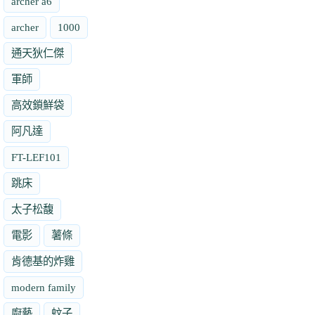
archer a6
archer
1000
通天狄仁傑
軍師
高效鎖鮮袋
阿凡達
FT-LEF101
跳床
太子松馥
電影
薯條
肯德基的炸雞
modern family
廚藝
蚊子