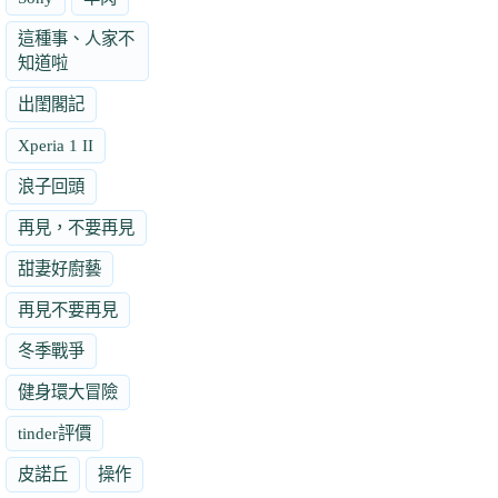
這種事、人家不
知道啦
出閨閣記
Xperia 1 II
浪子回頭
再見，不要再見
甜妻好廚藝
再見不要再見
冬季戰爭
健身環大冒險
tinder評價
皮諾丘
操作