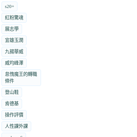
s20+
紅粉驚魂
展志學
宜雄玉潤
九揚華威
威均峰澤
怠惰魔王的轉職
條件
登山鞋
肯德基
操作評價
人性課外課