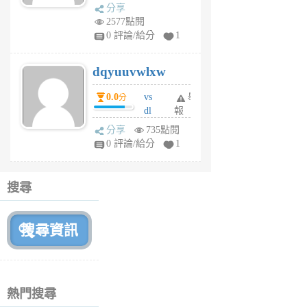
s
分享
m
2577點閱
tu
0 評論/給分
1
m
s
dqyuuvwlxw
6
個
0.0
vs
舉
分
月
dl
報
前
sq
分享
735點閱
fy
0 評論/給分
1
fe
6
個
搜尋
月
前
熱門搜尋