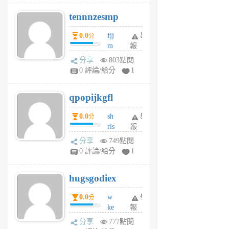
pn
tennnzesmp
6
個
0.0
fjj
舉
分
月
m
報
前
w
分享
803點閱
rs
0 評論/給分
1
uy
j
qpopijkgfl
6
個
0.0
sh
舉
分
月
rls
報
前
k
分享
749點閱
m
0 評論/給分
1
zt
g
hugsgodiex
6
個
0.0
w
舉
分
月
ke
報
前
rv
分享
777點閱
pj