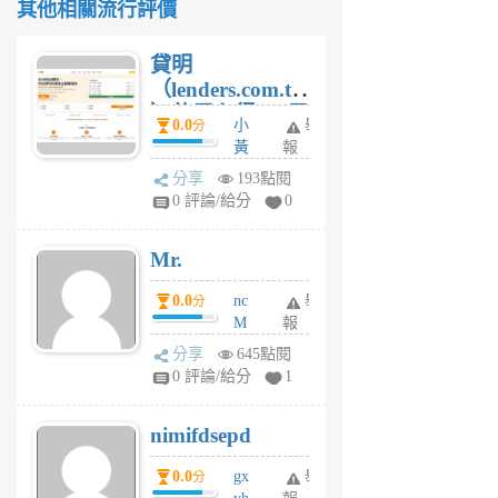
其他相關流行評價
貸明
（lenders.com.tw
）使用心得 — 民
0.0
小
舉
分
間貸款比較平台
黃
報
體驗
蜂
分享
193點閱
1
0 評論/給分
0
個
月
Mr.
前
0.0
nc
舉
分
M
報
U
分享
645點閱
F
0 評論/給分
1
C
M
nimifdsepd
U
5
0.0
gx
舉
分
個