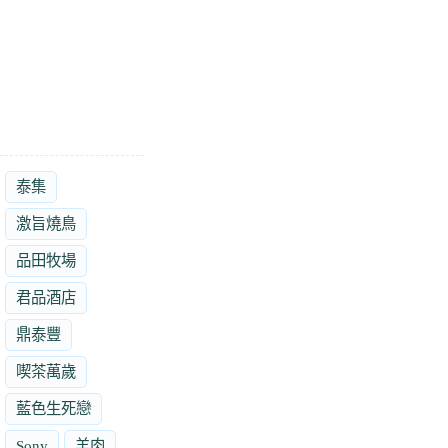
泰集
激旨燒鳥
品田牧場
君品酒店
鼎泰豐
喫茶萬歲
藍色生死戀
Sony
羊肉