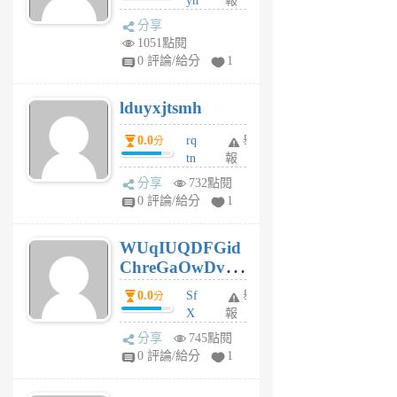
yh
報
月
dq
前
分享
vo
1051點閱
jl
0 評論/給分
1
6
個
lduyxjtsmh
月
前
0.0
rq
舉
分
tn
報
jt
分享
732點閱
gl
0 評論/給分
1
gy
6
WUqIUQDFGid
個
ChreGaOwDv
月
前
dY
0.0
Sf
舉
分
X
報
Pe
分享
745點閱
Jc
0 評論/給分
1
cf
v