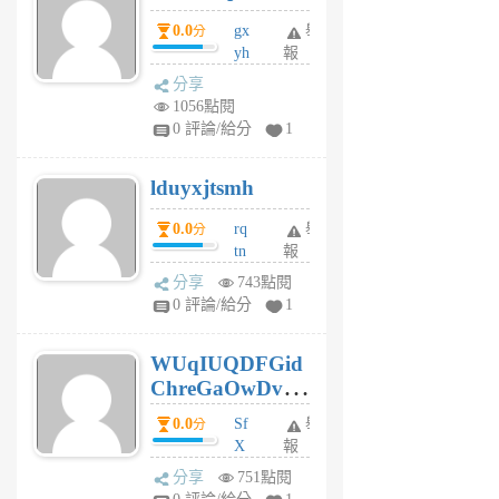
5
0.0
gx
舉
分
個
yh
報
月
dq
前
分享
vo
1056點閱
jl
0 評論/給分
1
6
個
lduyxjtsmh
月
前
0.0
rq
舉
分
tn
報
jt
分享
743點閱
gl
0 評論/給分
1
gy
6
WUqIUQDFGid
個
ChreGaOwDv
月
前
dY
0.0
Sf
舉
分
X
報
Pe
分享
751點閱
Jc