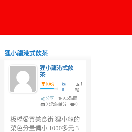
狸小龍港式飲茶
狸小龍港式飲
茶
0.0
ke
舉
分
ll
報
y
分享
915點閱
6
0 評論/給分
0
年
前
板橋愛買美食街 狸小龍的
菜色分量偏小 1000多元 3