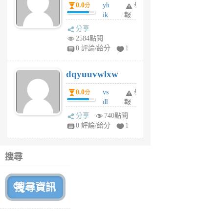
0.0
yh
舉
分
前
ik
報
s
分享
m
2584點閱
tu
0 評論/給分
1
m
s
dqyuuvwlxw
6
個
0.0
vs
舉
分
月
dl
報
前
sq
分享
740點閱
fy
0 評論/給分
1
fe
6
個
搜尋
月
前