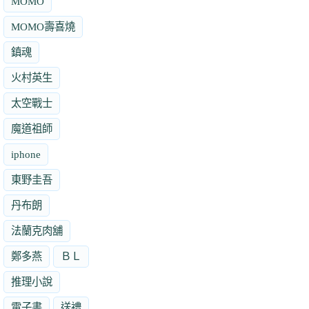
MOMO
MOMO壽喜燒
鎮魂
火村英生
太空戰士
魔道祖師
iphone
東野圭吾
丹布朗
法蘭克肉舖
鄭多燕
ＢＬ
推理小說
電子書
送禮