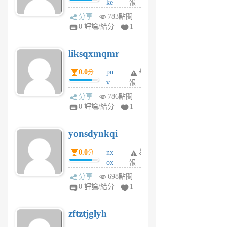
ke
報
前
rv
分享
783點閱
pj
0 評論/給分
1
qf
r
liksqxmqmr
6
個
0.0
pn
舉
分
月
v
報
前
wt
分享
786點閱
sv
0 評論/給分
1
jd
j
yonsdynkqi
6
個
0.0
nx
舉
分
月
ox
報
前
rh
分享
698點閱
pe
0 評論/給分
1
er
6
zftztjglyh
個
月