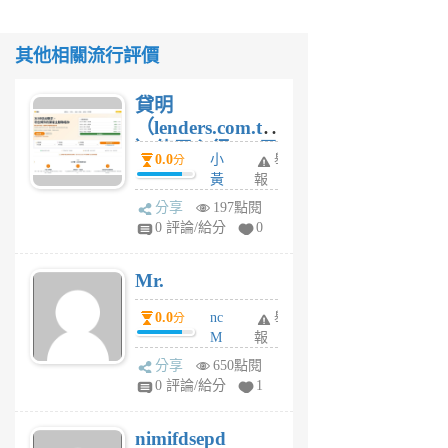
其他相關流行評價
貸明
（lenders.com.tw
）使用心得 — 民
0.0
小
舉
分
間貸款比較平台
黃
報
體驗
蜂
分享
197點閱
1
0 評論/給分
0
個
月
Mr.
前
0.0
nc
舉
分
M
報
U
分享
650點閱
F
0 評論/給分
1
C
M
nimifdsepd
U