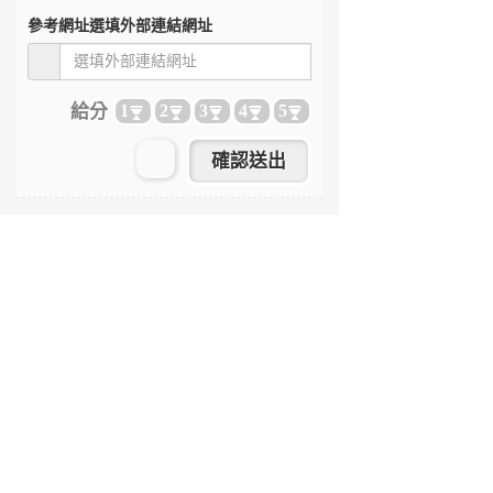
參考網址
選填外部連結網址
給分
1
2
3
4
5