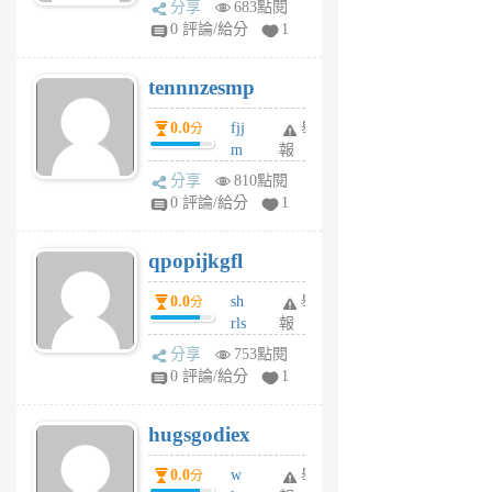
分享
683點閱
sr
0 評論/給分
1
vg
pn
tennnzesmp
6
個
0.0
fjj
舉
分
月
m
報
前
w
分享
810點閱
rs
0 評論/給分
1
uy
j
qpopijkgfl
6
個
0.0
sh
舉
分
月
rls
報
前
k
分享
753點閱
m
0 評論/給分
1
zt
g
hugsgodiex
6
個
0.0
w
舉
分
月