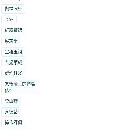
與神同行
s20+
紅粉驚魂
展志學
宜雄玉潤
九揚華威
威均峰澤
怠惰魔王的轉職
條件
登山鞋
肯德基
操作評價