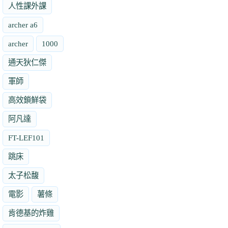
人性課外課
archer a6
archer
1000
通天狄仁傑
軍師
高效鎖鮮袋
阿凡達
FT-LEF101
跳床
太子松馥
電影
薯條
肯德基的炸雞