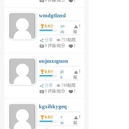
0 評論/給分
1
cf
v
wmdgtlznsl
R
P
0.0
yo
舉
分
m
eh
報
v
ld
A
分享
755點閱
gy
V
0 評論/給分
1
ik
G
6
6
oujmxsguon
個
個
月
月
0.0
pl
舉
分
前
前
h
報
wi
分享
749點閱
w
0 評論/給分
1
sh
uq
kgxihkygeq
6
個
0.0
v
舉
分
月
m
報
前
sg