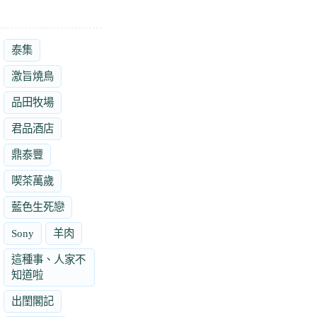
泰集
激旨燒鳥
品田牧場
君品酒店
鼎泰豐
喫茶萬歲
藍色生死戀
Sony
羊肉
這種事、人家不
知道啦
出閨閣記