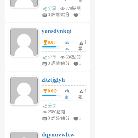
前
wt
分享
779點閱
sv
0 評論/給分
1
jd
j
yonsdynkqi
6
個
0.0
nx
舉
分
月
ox
報
前
rh
分享
696點閱
pe
0 評論/給分
1
er
6
zftztjglyh
個
月
0.0
yh
舉
分
前
ik
報
s
分享
m
2580點閱
tu
0 評論/給分
1
m
s
dqyuuvwlxw
6