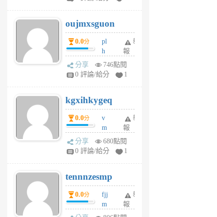
ik
G
6
6
oujmxsguon
個
個
月
月
0.0
pl
舉
分
前
前
h
報
wi
分享
746點閱
w
0 評論/給分
1
sh
uq
kgxihkygeq
6
個
0.0
v
舉
分
月
m
報
前
sg
分享
680點閱
sr
0 評論/給分
1
vg
pn
tennnzesmp
6
個
0.0
fjj
舉
分
月
m
報
前
w