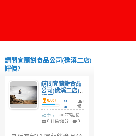
請問宜蘭餅食品公司(礁溪二店)
評價?
請問宜蘭餅食品
公司(礁溪二店)
評價?
0.0
sa
舉
分
m
報
6
分享
775點閱
年
0 評論/給分
0
前