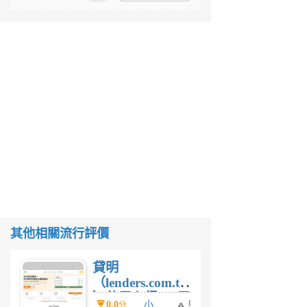
其他相關流行評價
貸明
（lenders.com.tw
）使用心得 — 民
0.0
小
舉
分