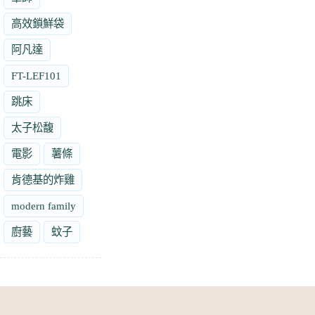
高效鎖鮮袋
阿凡達
FT-LEF101
跳床
太子松馥
電影
薯條
肯德基的炸雞
modern family
廚藝
蚊子