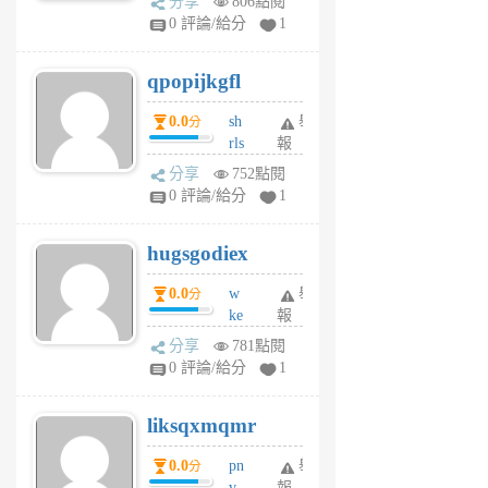
分享
806點閱
rs
0 評論/給分
1
uy
j
qpopijkgfl
6
個
0.0
sh
舉
分
月
rls
報
前
k
分享
752點閱
m
0 評論/給分
1
zt
g
hugsgodiex
6
個
0.0
w
舉
分
月
ke
報
前
rv
分享
781點閱
pj
0 評論/給分
1
qf
r
liksqxmqmr
6
個
0.0
pn
舉
分
月
v
報