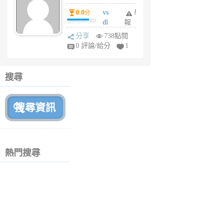
個
0.0
vs
舉
分
月
dl
報
前
sq
分享
738點閱
fy
0 評論/給分
1
fe
6
個
搜尋
月
前
熱門搜尋