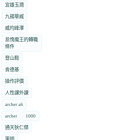
宜雄玉潤
九揚華威
威均峰澤
怠惰魔王的轉職
條件
登山鞋
肯德基
操作評價
人性課外課
archer a6
archer
1000
通天狄仁傑
軍師