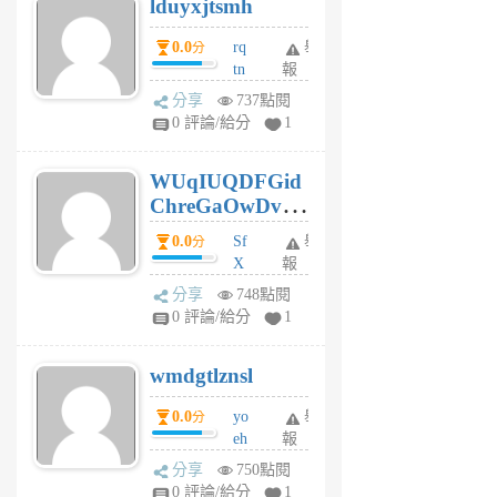
lduyxjtsmh
月
前
0.0
rq
舉
分
tn
報
jt
分享
737點閱
gl
0 評論/給分
1
gy
6
WUqIUQDFGid
個
ChreGaOwDv
月
前
dY
0.0
Sf
舉
分
X
報
Pe
分享
748點閱
Jc
0 評論/給分
1
cf
v
wmdgtlznsl
R
P
0.0
yo
舉
分
m
eh
報
v
ld
A
分享
750點閱
gy
V
0 評論/給分
1