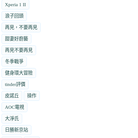
Xperia 1 II
浪子回頭
再見，不要再見
甜妻好廚藝
再見不要再見
冬季戰爭
健身環大冒險
tinder評價
皮諾丘
操作
AOC電視
大淨氏
日勝新京站