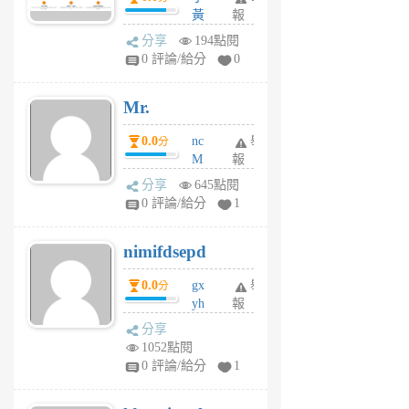
間貸款比較平台
黃
報
體驗
蜂
分享
194點閱
1
0 評論/給分
0
個
月
Mr.
前
0.0
nc
舉
分
M
報
U
分享
645點閱
F
0 評論/給分
1
C
M
nimifdsepd
U
5
0.0
gx
舉
分
個
yh
報
月
dq
前
分享
vo
1052點閱
jl
0 評論/給分
1
6
個