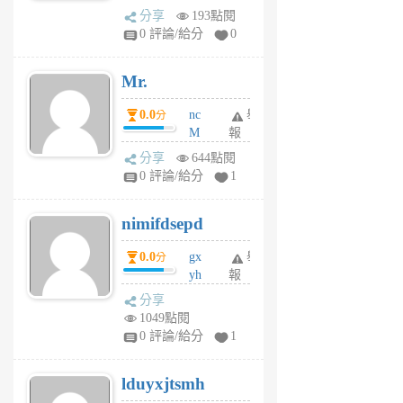
體驗
蜂
分享
193點閱
1
0 評論/給分
0
個
月
Mr.
前
0.0
nc
舉
分
M
報
U
分享
644點閱
F
0 評論/給分
1
C
M
nimifdsepd
U
5
0.0
gx
舉
分
個
yh
報
月
dq
前
分享
vo
1049點閱
jl
0 評論/給分
1
6
個
lduyxjtsmh
月
前