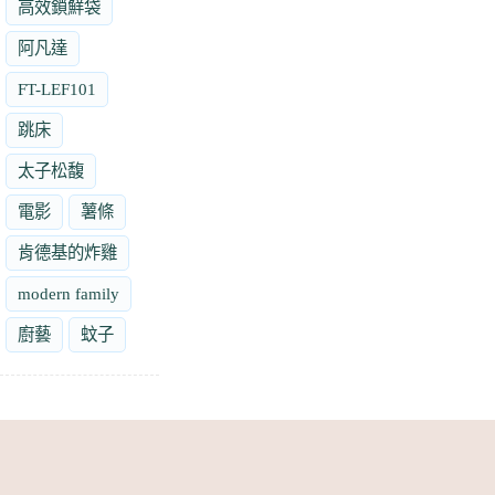
高效鎖鮮袋
阿凡達
FT-LEF101
跳床
太子松馥
電影
薯條
肯德基的炸雞
modern family
廚藝
蚊子