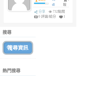
月
dl
報
前
sq
分享
732點閱
fy
0 評論/給分
1
fe
6
個
搜尋
月
前
熱門搜尋