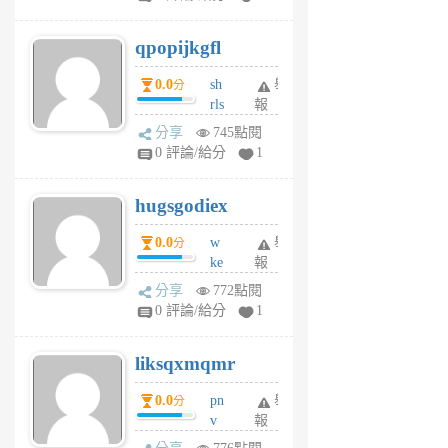
uy
j
qpopijkgfl
6
個
0.0
sh
舉
分
月
rls
報
前
k
分享
745點閱
m
0 評論/給分
1
zt
g
hugsgodiex
6
個
0.0
w
舉
分
月
ke
報
前
rv
分享
772點閱
pj
0 評論/給分
1
qf
r
liksqxmqmr
6
個
0.0
pn
舉
分
月
v
報
前
wt