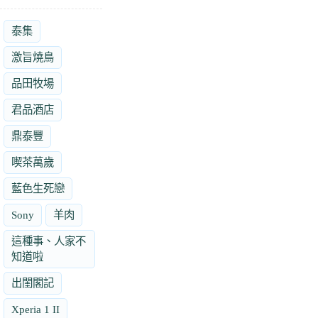
泰集
激旨燒鳥
品田牧場
君品酒店
鼎泰豐
喫茶萬歲
藍色生死戀
Sony
羊肉
這種事、人家不
知道啦
出閨閣記
Xperia 1 II