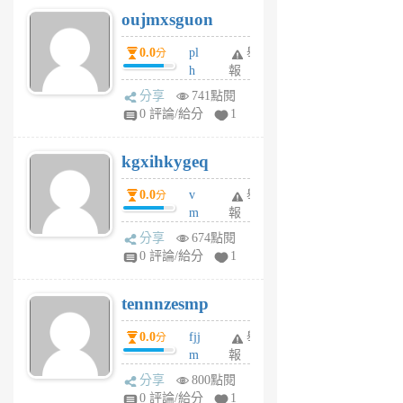
6
6
oujmxsguon
個
個
月
月
0.0
pl
舉
分
前
前
h
報
wi
分享
741點閱
w
0 評論/給分
1
sh
uq
kgxihkygeq
6
個
0.0
v
舉
分
月
m
報
前
sg
分享
674點閱
sr
0 評論/給分
1
vg
pn
tennnzesmp
6
個
0.0
fjj
舉
分
月
m
報
前
w
分享
800點閱
rs
0 評論/給分
1