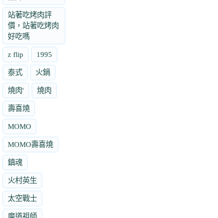
站著吃烤肉評
價，站著吃烤肉
好吃嗎
z flip
1995
泰式
火鍋
燒肉'
燒肉
壽喜燒
MOMO
MOMO壽喜燒
鎮魂
火村英生
太空戰士
魔道祖師