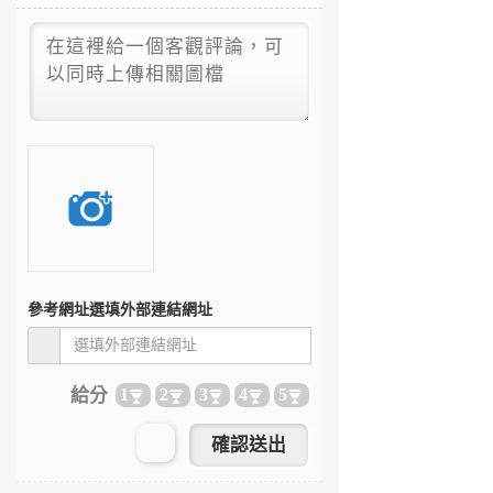
參考網址
選填外部連結網址
給分
1
2
3
4
5