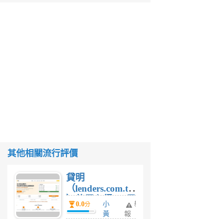
其他相關流行評價
貸明
（lenders.com.tw
）使用心得 — 民
0.0
小
舉
分
間貸款比較平台
黃
報