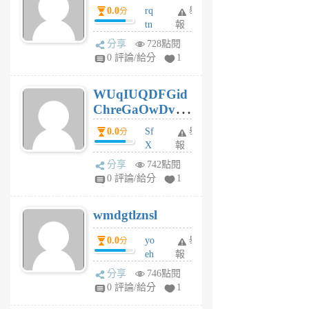
0.0
rq
舉
分
tn
報
jt
分享
728點閱
gl
0 評論/給分
1
gy
6
WUqIUQDFGid
個
ChreGaOwDv
月
前
dY
0.0
Sf
舉
分
X
報
Pe
分享
742點閱
Jc
0 評論/給分
1
cf
v
wmdgtlznsl
R
P
0.0
yo
舉
分
m
eh
報
v
ld
A
分享
746點閱
gy
V
0 評論/給分
1
ik
G