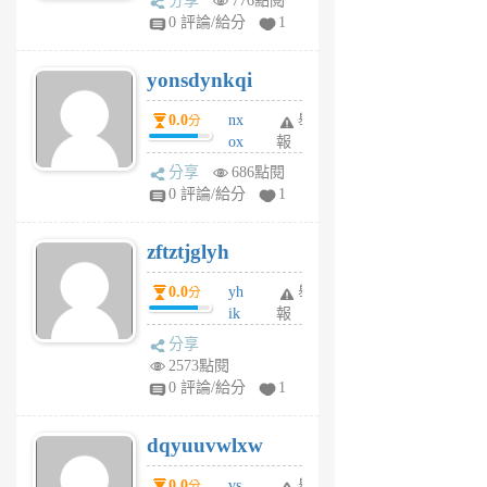
分享
776點閱
sv
0 評論/給分
1
jd
j
yonsdynkqi
6
個
0.0
nx
舉
分
月
ox
報
前
rh
分享
686點閱
pe
0 評論/給分
1
er
6
zftztjglyh
個
月
0.0
yh
舉
分
前
ik
報
s
分享
m
2573點閱
tu
0 評論/給分
1
m
s
dqyuuvwlxw
6
個
0.0
vs
舉
分