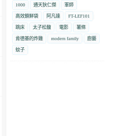
1000
通天狄仁傑
軍師
高效鎖鮮袋
阿凡達
FT-LEF101
跳床
太子松馥
電影
薯條
肯德基的炸雞
modern family
廚藝
蚊子