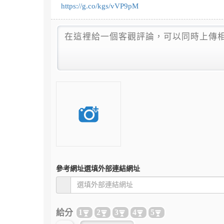
https://g.co/kgs/vVP9pM
參考網址
選填外部連結網址
給分
1
2
3
4
5