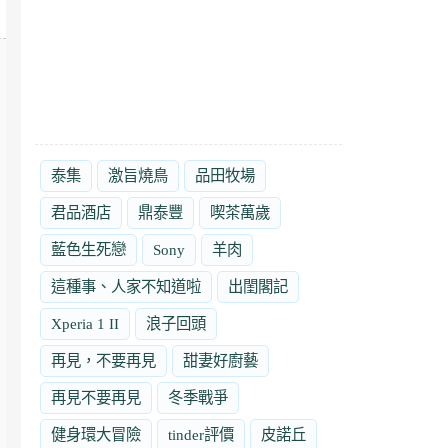
泰集
激旨燒鳥
品田牧場
君品酒店
鼎泰豐
喫茶萬歲
藍色生死戀
Sony
羊肉
這種事、人家不知道啦
出閨閣記
Xperia 1 II
浪子回頭
再見，不要再見
甜妻好廚藝
再見不要再見
冬季戰爭
健身環大冒險
tinder評價
皮諾丘