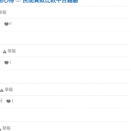
w）使用心得 — 民間貸款比較平台體驗
舉報
分
0
舉報
分
1
舉報
分
1
舉報