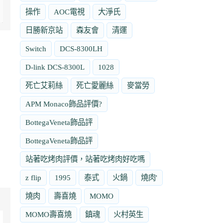
操作
AOC電視
大淨氏
日勝新京站
森友會
清運
Switch
DCS-8300LH
D-link DCS-8300L
1028
死亡艾莉絲
死亡愛麗絲
麥當勞
APM Monaco飾品評價?
BottegaVeneta飾品評
BottegaVeneta飾品評
站著吃烤肉評價，站著吃烤肉好吃嗎
z flip
1995
泰式
火鍋
燒肉'
燒肉
壽喜燒
MOMO
MOMO壽喜燒
鎮魂
火村英生