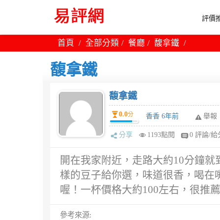
評價推
首頁
全部分類
餐廳
馥拿鐵
馥拿鐵
馥拿鐵
0.0
分
香香 6年前
舉報
分享
1193點閱
0 評論/給
開在我家附近，走路大約10分鐘
樣的豆子給你選，味道很香，喝在
喔！一杯價格大約100左右，很推
參考來源: