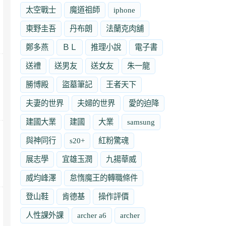
太空戰士
魔道祖師
iphone
東野圭吾
丹布朗
法蘭克肉舖
鄭多燕
ＢＬ
推理小說
電子書
送禮
送男友
送女友
朱一龍
勝博殿
盜墓筆記
王者天下
夫妻的世界
夫婦的世界
愛的迫降
建國大業
建國
大業
samsung
與神同行
s20+
紅粉驚魂
展志學
宜雄玉潤
九揚華威
威均峰澤
怠惰魔王的轉職條件
登山鞋
肯德基
操作評價
人性課外課
archer a6
archer