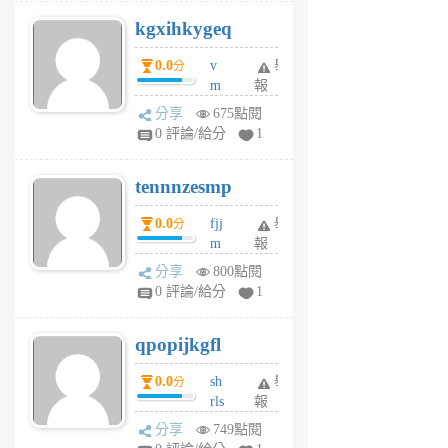
uq
kgxihkygeq
6
個
0.0
v
舉
分
月
m
報
前
sg
分享
675點閱
sr
0 評論/給分
1
vg
pn
tennnzesmp
6
個
0.0
fjj
舉
分
月
m
報
前
w
分享
800點閱
rs
0 評論/給分
1
uy
j
qpopijkgfl
6
個
0.0
sh
舉
分
月
rls
報
前
k
分享
749點閱
m