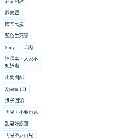
君品酒店
鼎泰豐
喫茶萬歲
藍色生死戀
Sony
羊肉
這種事、人家不
知道啦
出閨閣記
Xperia 1 II
浪子回頭
再見，不要再見
甜妻好廚藝
再見不要再見