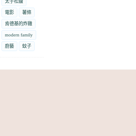
太子松馥
電影
薯條
肯德基的炸雞
modern family
廚藝
蚊子