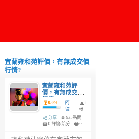
宜蘭雍和苑評價，有無成交價
行情?
宜蘭雍和苑評
價，有無成交價
行情?
0.0
阿
舉
分
健
報
6
分享
925點閱
年
0 評論/給分
0
前