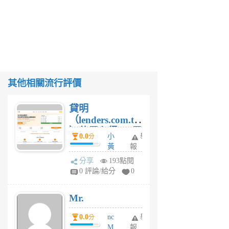
其他相關流行評價
貸明
（lenders.com.tw
）使用心得 — 民
0.0
小
舉
分
間貸款比較平台
黃
報
體驗
蜂
分享
193點閱
1
0 評論/給分
0
個
月
Mr.
前
0.0
nc
舉
分
M
報