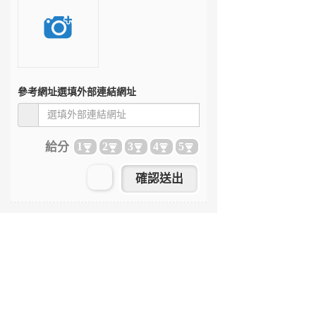
參考網址
選填外部連結網址
給分
1
2
3
4
5