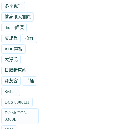
冬季戰爭
健身環大冒險
tinder評價
皮諾丘
操作
AOC電視
大淨氏
日勝新京站
森友會
清運
Switch
DCS-8300LH
D-link DCS-
8300L