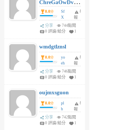
ChreGaOwDv
月
前
dY
0.0
Sf
舉
分
X
報
Pe
分享
744點閱
Jc
0 評論/給分
1
cf
v
wmdgtlznsl
R
P
0.0
yo
舉
分
m
eh
報
v
ld
A
分享
746點閱
gy
V
0 評論/給分
1
ik
G
6
6
oujmxsguon
個
個
月
月
0.0
pl
舉
分
前
前
h
報
wi
分享
742點閱
w
0 評論/給分
1
sh