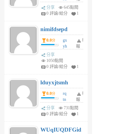
U
分享
645點閱
F
0 評論/給分
1
C
M
nimifdsepd
U
5
0.0
gx
舉
分
個
yh
報
月
dq
前
分享
vo
1050點閱
jl
0 評論/給分
1
6
個
lduyxjtsmh
月
前
0.0
rq
舉
分
tn
報
jt
分享
731點閱
gl
0 評論/給分
1
gy
6
WUqIUQDFGid
個