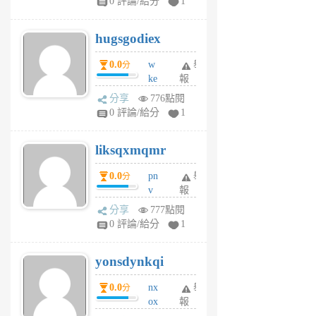
0 評論/給分
1
zt
g
hugsgodiex
6
個
0.0
w
舉
分
月
ke
報
前
rv
分享
776點閱
pj
0 評論/給分
1
qf
r
liksqxmqmr
6
個
0.0
pn
舉
分
月
v
報
前
wt
分享
777點閱
sv
0 評論/給分
1
jd
j
yonsdynkqi
6
個
0.0
nx
舉
分
月
ox
報
前
rh