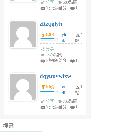
分享
689點閱
pe
0 評論/給分
1
er
6
zftztjglyh
個
月
0.0
yh
舉
分
前
ik
報
s
分享
m
2575點閱
tu
0 評論/給分
1
m
s
dqyuuvwlxw
6
個
0.0
vs
舉
分
月
dl
報
前
sq
分享
735點閱
fy
0 評論/給分
1
fe
6
個
搜尋
月