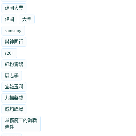
建國大業
建國
大業
samsung
與神同行
s20+
紅粉驚魂
展志學
宜雄玉潤
九揚華威
威均峰澤
怠惰魔王的轉職
條件