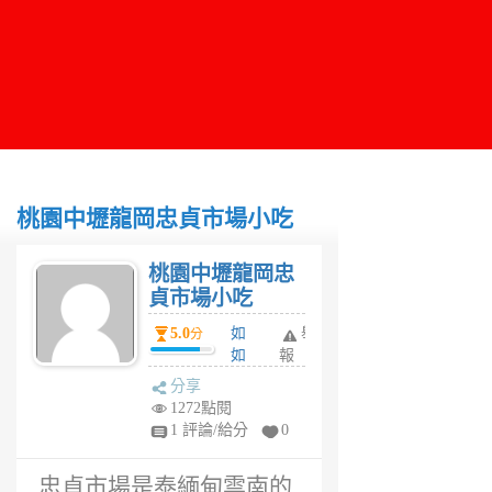
桃園中壢龍岡忠貞市場小吃
桃園中壢龍岡忠
貞市場小吃
5.0
如
舉
分
如
報
6
分享
年
1272點閱
前
1 評論/給分
0
忠貞市場是泰緬甸雲南的