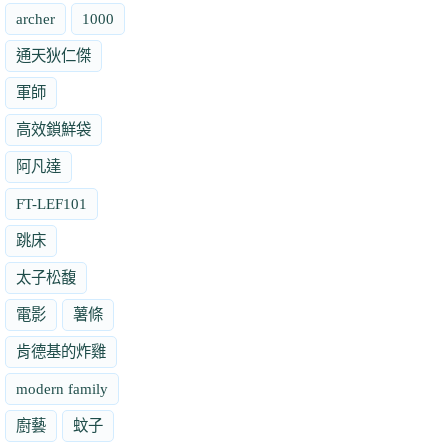
archer
1000
通天狄仁傑
軍師
高效鎖鮮袋
阿凡達
FT-LEF101
跳床
太子松馥
電影
薯條
肯德基的炸雞
modern family
廚藝
蚊子