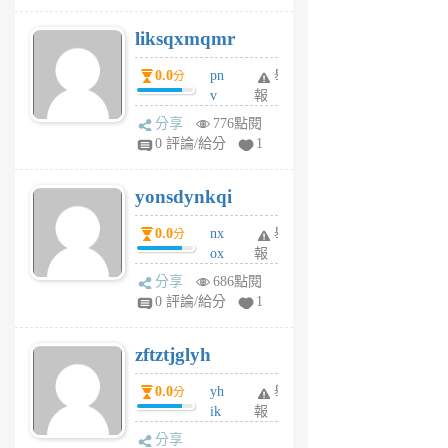
r
liksqxmqmr
6
個
0.0
pn
舉
分
月
v
報
前
wt
分享
776點閱
sv
0 評論/給分
1
jd
j
yonsdynkqi
6
個
0.0
nx
舉
分
月
ox
報
前
rh
分享
686點閱
pe
0 評論/給分
1
er
6
zftztjglyh
個
月
0.0
yh
舉
分
前
ik
報
s
分享