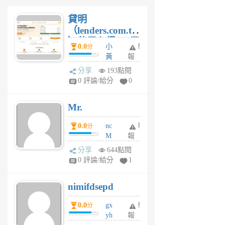
貸明
（lenders.com.tw
）使用心得 — 民
0.0
小
舉
分
間貸款比較平台
黃
報
體驗
蜂
分享
193點閱
1
0 評論/給分
0
個
月
Mr.
前
0.0
nc
舉
分
M
報
U
分享
644點閱
F
0 評論/給分
1
C
M
nimifdsepd
U
5
0.0
gx
舉
分
個
yh
報
月