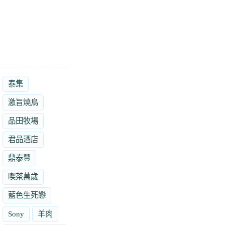
泰集
激旨燒鳥
品田牧場
君品酒店
鼎泰豐
喫茶萬歲
藍色生死戀
Sony
羊肉