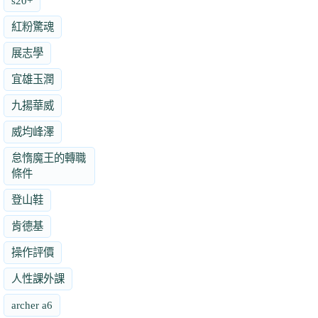
s20+
紅粉驚魂
展志學
宜雄玉潤
九揚華威
威均峰澤
怠惰魔王的轉職
條件
登山鞋
肯德基
操作評價
人性課外課
archer a6