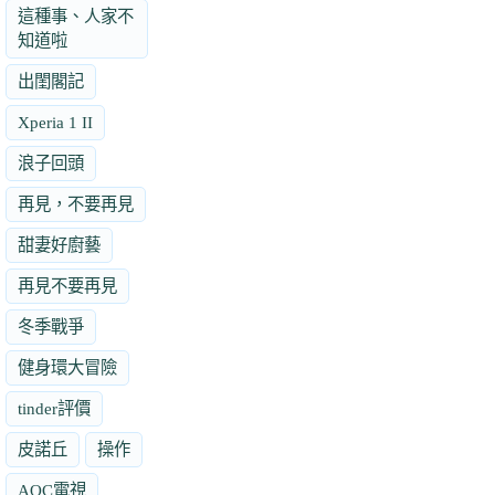
這種事、人家不
知道啦
出閨閣記
Xperia 1 II
浪子回頭
再見，不要再見
甜妻好廚藝
再見不要再見
冬季戰爭
健身環大冒險
tinder評價
皮諾丘
操作
AOC電視