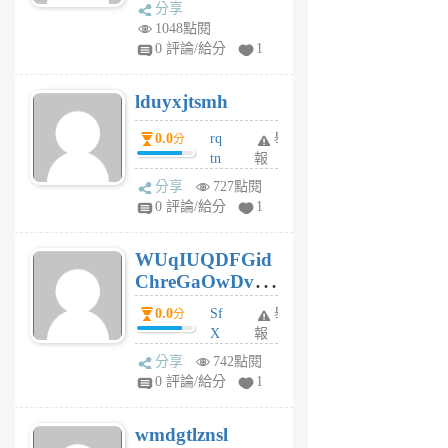
dq
前
分享
vo
1048點閱
jl
0 評論/給分
1
6
個
lduyxjtsmh
月
前
0.0
rq
舉
分
tn
報
jt
分享
727點閱
gl
0 評論/給分
1
gy
6
WUqIUQDFGid
個
ChreGaOwDv
月
前
dY
0.0
Sf
舉
分
X
報
Pe
分享
742點閱
Jc
0 評論/給分
1
cf
v
wmdgtlznsl
R