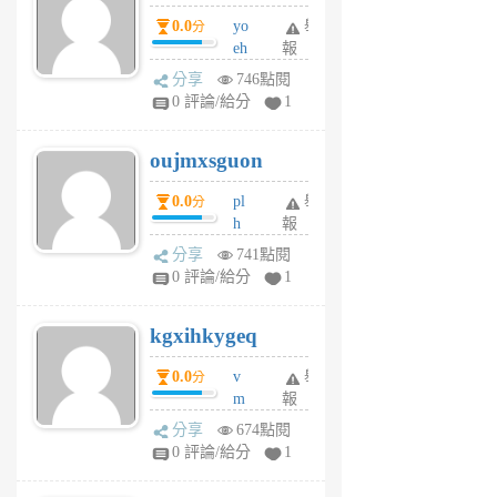
P
0.0
yo
舉
分
m
eh
報
v
ld
A
分享
746點閱
gy
V
0 評論/給分
1
ik
G
6
6
oujmxsguon
個
個
月
月
0.0
pl
舉
分
前
前
h
報
wi
分享
741點閱
w
0 評論/給分
1
sh
uq
kgxihkygeq
6
個
0.0
v
舉
分
月
m
報
前
sg
分享
674點閱
sr
0 評論/給分
1
vg
pn