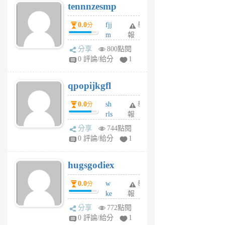
tennnzesmp
6
個
0.0
fjj
舉
分
月
m
報
前
w
分享
800點閱
rs
0 評論/給分
1
uy
j
qpopijkgfl
6
個
0.0
sh
舉
分
月
rls
報
前
k
分享
744點閱
m
0 評論/給分
1
zt
g
hugsgodiex
6
個
0.0
w
舉
分
月
ke
報
前
rv
分享
772點閱
pj
0 評論/給分
1
qf