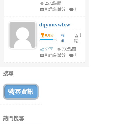
m
2572點閱
tu
0 評論/給分
1
m
s
dqyuuvwlxw
6
個
0.0
vs
舉
分
月
dl
報
前
sq
分享
732點閱
fy
0 評論/給分
1
fe
6
個
搜尋
月
前
熱門搜尋