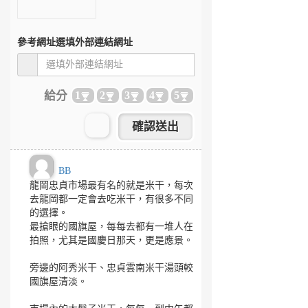
參考網址
選填外部連結網址
給分
1
2
3
4
5
BB
龍岡忠貞市場最有名的就是米干，每次
去龍岡都一定會去吃米干，有很多不同
的選擇。
最搶眼的國旗屋，每每去都有一堆人在
拍照，尤其是國慶日那天，更是應景。
旁邊的阿秀米干、忠貞雲南米干湯頭較
國旗屋清淡。