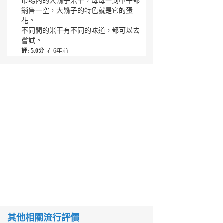
市場內的大鬍子米干，每每一到中午都
銷售一空，大鬍子的特色就是它的蛋
花。
不同間的米干有不同的味道，都可以去
嘗試。
評: 5.0分
在6年前
其他相關流行評價