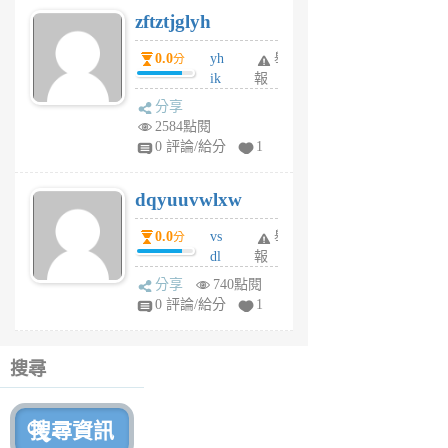
6
zftztjglyh
個
月
0.0
yh
舉
分
前
ik
報
s
分享
m
2584點閱
tu
0 評論/給分
1
m
s
dqyuuvwlxw
6
個
0.0
vs
舉
分
月
dl
報
前
sq
分享
740點閱
fy
0 評論/給分
1
fe
6
個
搜尋
月
前