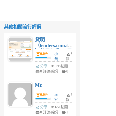
其他相關流行評價
貸明
（lenders.com.tw
）使用心得 — 民
0.0
小
舉
分
間貸款比較平台
黃
報
體驗
蜂
分享
198點閱
1
0 評論/給分
0
個
月
Mr.
前
0.0
nc
舉
分
M
報
U
分享
651點閱
F
0 評論/給分
1
C