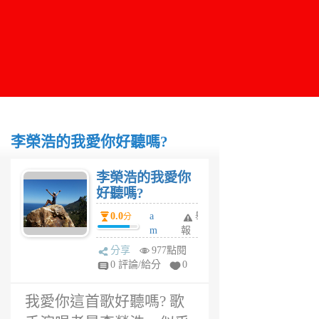
李榮浩的我愛你好聽嗎?
李榮浩的我愛你
好聽嗎?
0.0
a
舉
分
m
報
y
分享
977點閱
w
0 評論/給分
0
u
6
我愛你這首歌好聽嗎? 歌
年
前