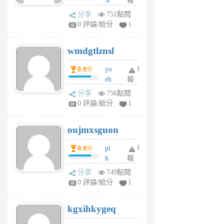
X
報
Pe
分享
751點閱
Jc
0 評論/給分
1
cf
v
wmdgtlznsl
R
P
0.0
yo
舉
分
m
eh
報
v
ld
A
分享
756點閱
gy
V
0 評論/給分
1
ik
G
6
6
oujmxsguon
個
個
月
月
0.0
pl
舉
分
前
前
h
報
wi
分享
749點閱
w
0 評論/給分
1
sh
uq
kgxihkygeq
6
個