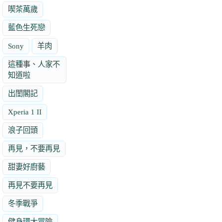
喫茶萬歲
藍色生死戀
Sony
羊肉
這種事、人家不
知道啦
出閨閣記
Xperia 1 II
浪子回頭
再見，不要再見
甜妻好廚藝
再見不要再見
冬季戰爭
健身環大冒險