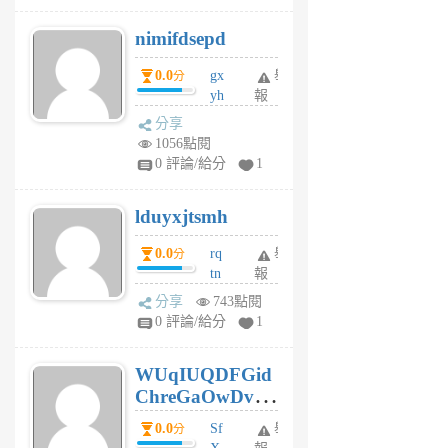
M
nimifdsepd
U
5
0.0
gx
舉
分
個
yh
報
月
dq
前
分享
vo
1056點閱
jl
0 評論/給分
1
6
個
lduyxjtsmh
月
前
0.0
rq
舉
分
tn
報
jt
分享
743點閱
gl
0 評論/給分
1
gy
6
WUqIUQDFGid
個
ChreGaOwDv
月
前
dY
0.0
Sf
舉
分