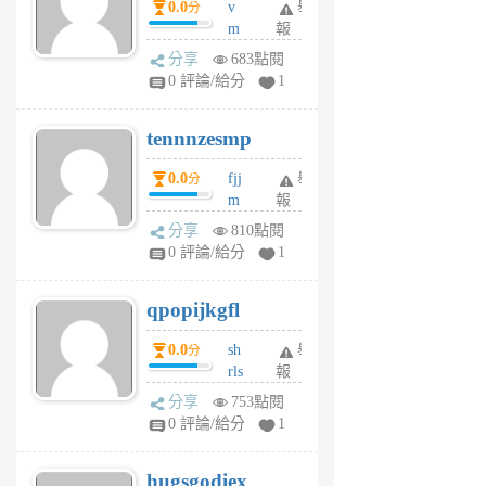
0.0
v
舉
分
月
m
報
前
sg
分享
683點閱
sr
0 評論/給分
1
vg
pn
tennnzesmp
6
個
0.0
fjj
舉
分
月
m
報
前
w
分享
810點閱
rs
0 評論/給分
1
uy
j
qpopijkgfl
6
個
0.0
sh
舉
分
月
rls
報
前
k
分享
753點閱
m
0 評論/給分
1
zt
g
hugsgodiex
6