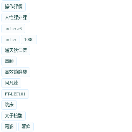
操作評價
人性課外課
archer a6
archer
1000
通天狄仁傑
軍師
高效鎖鮮袋
阿凡達
FT-LEF101
跳床
太子松馥
電影
薯條