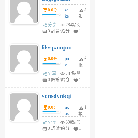
個
0.0
w
舉
分
月
ke
報
前
rv
分享
784點閱
pj
0 評論/給分
1
qf
r
liksqxmqmr
6
個
0.0
pn
舉
分
月
v
報
前
wt
分享
787點閱
sv
0 評論/給分
1
jd
j
yonsdynkqi
6
個
0.0
nx
舉
分
月
ox
報
前
rh
分享
698點閱
pe
0 評論/給分
1
er