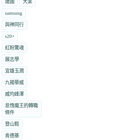
建國
大業
samsung
與神同行
s20+
紅粉驚魂
展志學
宜雄玉潤
九揚華威
威均峰澤
怠惰魔王的轉職
條件
登山鞋
肯德基