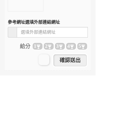
參考網址
選填外部連結網址
給分
1
2
3
4
5