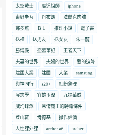
太空戰士
魔道祖師
iphone
東野圭吾
丹布朗
法蘭克肉舖
鄭多燕
ＢＬ
推理小說
電子書
送禮
送男友
送女友
朱一龍
勝博殿
盜墓筆記
王者天下
夫妻的世界
夫婦的世界
愛的迫降
建國大業
建國
大業
samsung
與神同行
s20+
紅粉驚魂
展志學
宜雄玉潤
九揚華威
威均峰澤
怠惰魔王的轉職條件
登山鞋
肯德基
操作評價
人性課外課
archer a6
archer