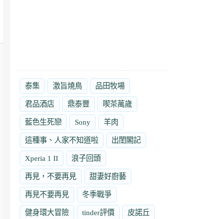
泰集
激旨燒鳥
品田牧場
君品酒店
鼎泰豐
喫茶萬歲
藍色生死戀
Sony
羊肉
這種事、人家不知道啦
出閨閣記
Xperia 1 II
浪子回頭
再見，不要再見
甜妻好廚藝
再見不要再見
冬季戰爭
健身環大冒險
tinder評價
皮諾丘