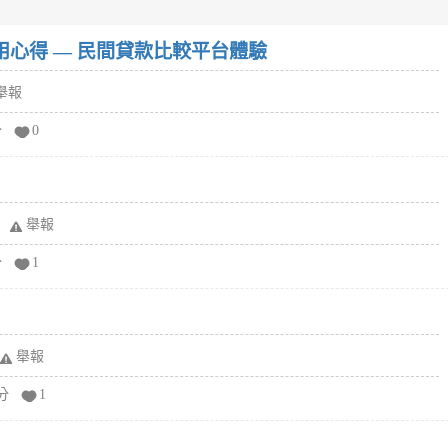
w）使用心得 — 民間貸款比較平台體驗
舉報
分
0
舉報
分
1
舉報
分
1