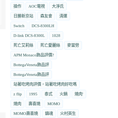
操作
AOC電視
大淨氏
日勝新京站
森友會
清運
Switch
DCS-8300LH
D-link DCS-8300L
1028
死亡艾莉絲
死亡愛麗絲
麥當勞
APM Monaco飾品評價?
BottegaVeneta飾品評
BottegaVeneta飾品評
站著吃烤肉評價，站著吃烤肉好吃嗎
z flip
1995
泰式
火鍋
燒肉'
燒肉
壽喜燒
MOMO
MOMO壽喜燒
鎮魂
火村英生