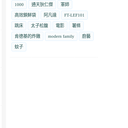
1000
通天狄仁傑
軍師
高效鎖鮮袋
阿凡達
FT-LEF101
跳床
太子松馥
電影
薯條
肯德基的炸雞
modern family
廚藝
蚊子