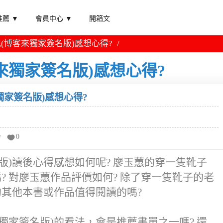
薦 ▼
會員中心 ▼
開箱文
(博客來獨家簽名版)感想心得?
來獨家簽名版)感想心得?
獨家簽名版)感想心得?
分
0
版)讀後心得感想如何呢? 廖玉蕙的穿一隻靴子
? 對廖玉蕙作品評價如何? 除了穿一隻靴子的老
的其他本書或作品值得閱讀的嗎?
獨家簽名版)的看法，會是推薦書單之一嗎? 還