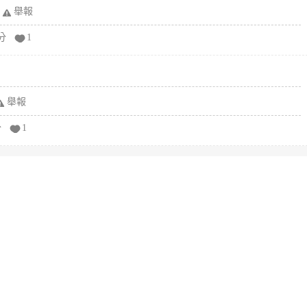
舉報
分
1
舉報
分
1