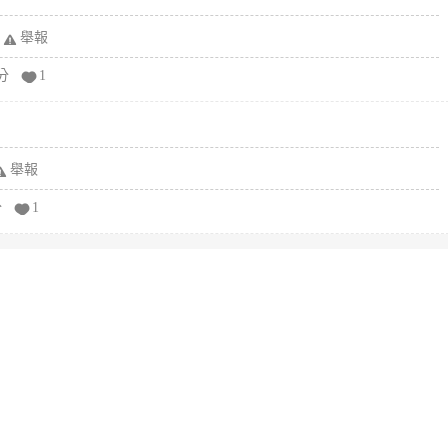
舉報
分
1
舉報
分
1