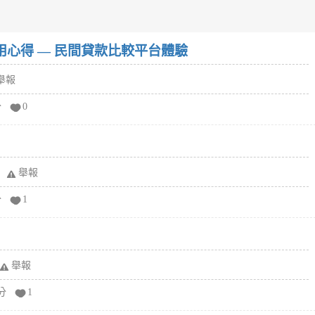
w）使用心得 — 民間貸款比較平台體驗
舉報
分
0
舉報
分
1
舉報
分
1