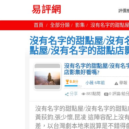
評價推
首頁
全部分類
影集
沒有名字的甜點屋
沒有名字的甜點屋/沒有
點屋/沒有名字的甜點店
沒有名字的甜點屋/沒有名
店影集好看嗎?
0.0
分
小薇 6年前
舉報
分享
883點閱
0 評論/給
沒有名字的甜點屋/沒有名字的甜點店
黃荻鈞,張少懷,昆凌 這陣容配上
差，以台灣劇本地來說算是不錯得戲