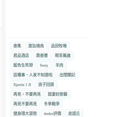
泰集
激旨燒鳥
品田牧場
君品酒店
鼎泰豐
喫茶萬歲
藍色生死戀
Sony
羊肉
這種事、人家不知道啦
出閨閣記
Xperia 1 II
浪子回頭
再見，不要再見
甜妻好廚藝
再見不要再見
冬季戰爭
健身環大冒險
tinder評價
皮諾丘