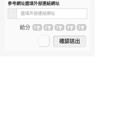
參考網址
選填外部連結網址
給分
1
2
3
4
5