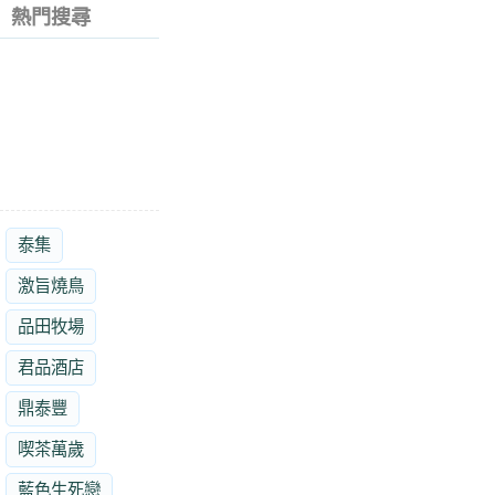
熱門搜尋
泰集
激旨燒鳥
品田牧場
君品酒店
鼎泰豐
喫茶萬歲
藍色生死戀