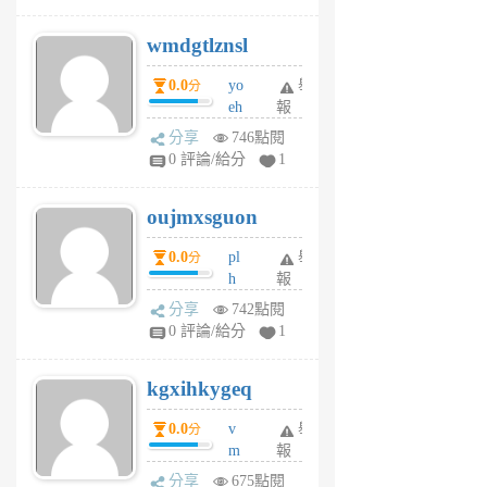
cf
v
wmdgtlznsl
R
P
0.0
yo
舉
分
m
eh
報
v
ld
A
分享
746點閱
gy
V
0 評論/給分
1
ik
G
6
6
oujmxsguon
個
個
月
月
0.0
pl
舉
分
前
前
h
報
wi
分享
742點閱
w
0 評論/給分
1
sh
uq
kgxihkygeq
6
個
0.0
v
舉
分
月
m
報
前
sg
分享
675點閱