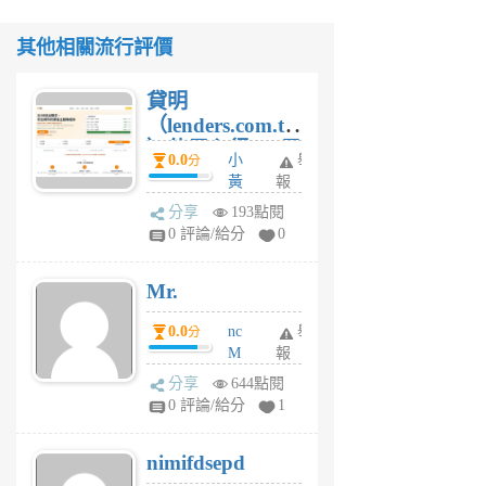
其他相關流行評價
貸明
（lenders.com.tw
）使用心得 — 民
0.0
小
舉
分
間貸款比較平台
黃
報
體驗
蜂
分享
193點閱
1
0 評論/給分
0
個
月
Mr.
前
0.0
nc
舉
分
M
報
U
分享
644點閱
F
0 評論/給分
1
C
M
nimifdsepd
U
5