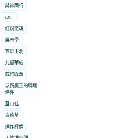
與神同行
s20+
紅粉驚魂
展志學
宜雄玉潤
九揚華威
威均峰澤
怠惰魔王的轉職
條件
登山鞋
肯德基
操作評價
人性課外課