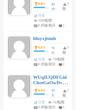
0.0
gx
舉
分
個
yh
報
月
dq
前
分享
vo
1049點閱
jl
0 評論/給分
1
6
個
lduyxjtsmh
月
前
0.0
rq
舉
分
tn
報
jt
分享
730點閱
gl
0 評論/給分
1
gy
6
WUqIUQDFGid
個
ChreGaOwDv
月
前
dY
0.0
Sf
舉
分
X
報
Pe
分享
743點閱
Jc
0 評論/給分
1