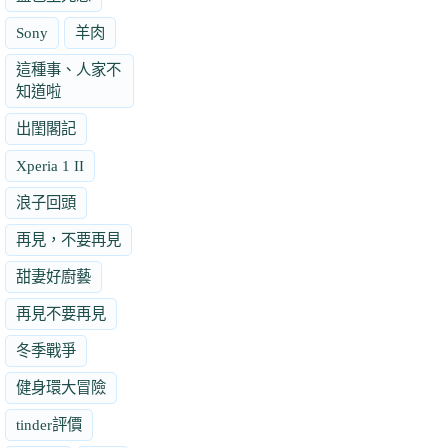
Sony
羊肉
這種事、人家不
知道啦
出閨閣記
Xperia 1 II
浪子回頭
再見，不要再見
甜妻好廚藝
再見不要再見
冬季戰爭
健身環大冒險
tinder評價