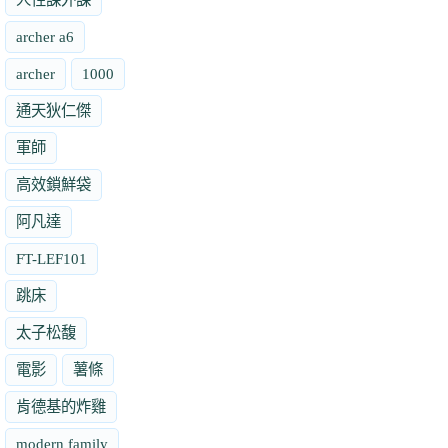
archer a6
archer
1000
通天狄仁傑
軍師
高效鎖鮮袋
阿凡達
FT-LEF101
跳床
太子松馥
電影
薯條
肯德基的炸雞
modern family