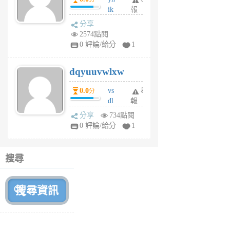
前
ik
報
s
分享
m
2574點閱
tu
0 評論/給分
1
m
s
dqyuuvwlxw
6
個
0.0
vs
舉
分
月
dl
報
前
sq
分享
734點閱
fy
0 評論/給分
1
fe
6
個
搜尋
月
前