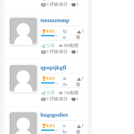
sr
0 評論/給分
1
vg
pn
tennnzesmp
6
個
0.0
fjj
舉
分
月
m
報
前
w
分享
800點閱
rs
0 評論/給分
1
uy
j
qpopijkgfl
6
個
0.0
sh
舉
分
月
rls
報
前
k
分享
746點閱
m
0 評論/給分
1
zt
g
hugsgodiex
6
個
0.0
w
舉
分
月
ke
報
前