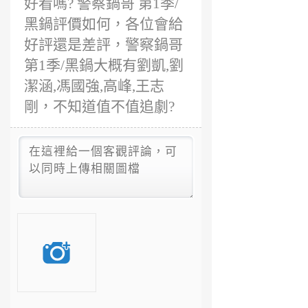
好看嗎? 警察鍋哥 第1季/
黑鍋評價如何，各位會給
好評還是差評，警察鍋哥
第1季/黑鍋大概有劉凱,劉
潔涵,馮國強,高峰,王志
剛，不知道值不值追劇?