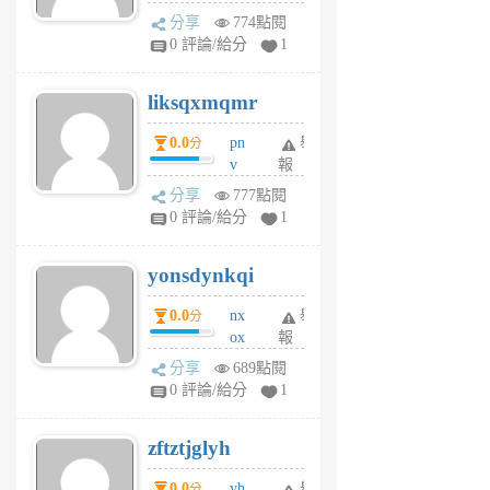
rv
分享
774點閱
pj
0 評論/給分
1
qf
r
liksqxmqmr
6
個
0.0
pn
舉
分
月
v
報
前
wt
分享
777點閱
sv
0 評論/給分
1
jd
j
yonsdynkqi
6
個
0.0
nx
舉
分
月
ox
報
前
rh
分享
689點閱
pe
0 評論/給分
1
er
6
zftztjglyh
個
月
0.0
yh
舉
分