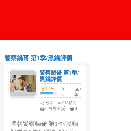
警察鍋哥 第1季/黑鍋評價
警察鍋哥 第1季/
黑鍋評價
0.0
A
舉
分
da
報
m
分享
913點閱
6
0 評論/給分
0
年
前
陸劇警察鍋哥 第1季/黑鍋