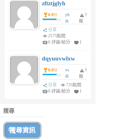
zftztjglyh
個
月
0.0
yh
舉
分
前
ik
報
s
分享
m
2575點閱
tu
0 評論/給分
1
m
s
dqyuuvwlxw
6
個
0.0
vs
舉
分
月
dl
報
前
sq
分享
735點閱
fy
0 評論/給分
1
fe
6
個
搜尋
月
前