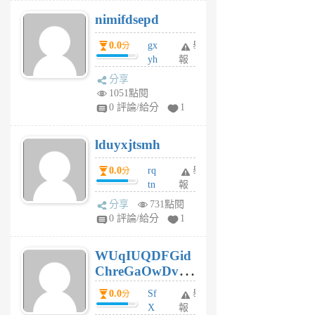
M
nimifdsepd
U
5
0.0
gx
舉
分
個
yh
報
月
dq
前
分享
vo
1051點閱
jl
0 評論/給分
1
6
個
lduyxjtsmh
月
前
0.0
rq
舉
分
tn
報
jt
分享
731點閱
gl
0 評論/給分
1
gy
6
WUqIUQDFGid
個
ChreGaOwDv
月
前
dY
0.0
Sf
舉
分
X
報