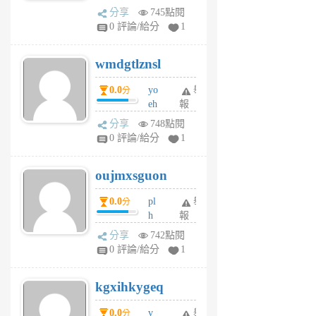
Pe
分享
745點閱
Jc
0 評論/給分
1
cf
v
wmdgtlznsl
R
P
0.0
yo
舉
分
m
eh
報
v
ld
A
分享
748點閱
gy
V
0 評論/給分
1
ik
G
6
6
oujmxsguon
個
個
月
月
0.0
pl
舉
分
前
前
h
報
wi
分享
742點閱
w
0 評論/給分
1
sh
uq
kgxihkygeq
6
個
0.0
v
舉
分
月