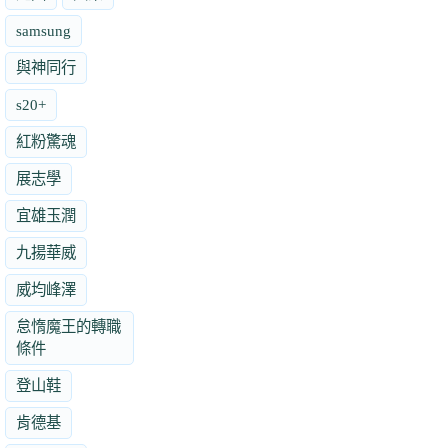
samsung
與神同行
s20+
紅粉驚魂
展志學
宜雄玉潤
九揚華威
威均峰澤
怠惰魔王的轉職
條件
登山鞋
肯德基