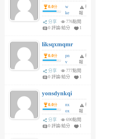
個
0.0
w
舉
分
月
ke
報
前
rv
分享
776點閱
pj
0 評論/給分
1
qf
r
liksqxmqmr
6
個
0.0
pn
舉
分
月
v
報
前
wt
分享
777點閱
sv
0 評論/給分
1
jd
j
yonsdynkqi
6
個
0.0
nx
舉
分
月
ox
報
前
rh
分享
690點閱
pe
0 評論/給分
1
er
6