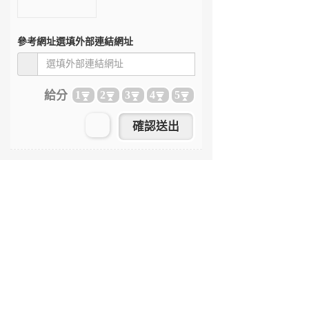
參考網址
選填外部連結網址
給分
1
2
3
4
5