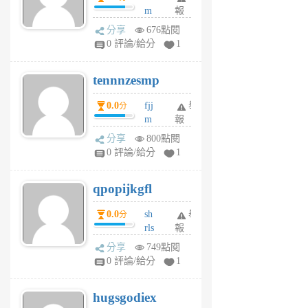
m
報
前
sg
分享
676點閱
sr
0 評論/給分
1
vg
pn
tennnzesmp
6
個
0.0
fjj
舉
分
月
m
報
前
w
分享
800點閱
rs
0 評論/給分
1
uy
j
qpopijkgfl
6
個
0.0
sh
舉
分
月
rls
報
前
k
分享
749點閱
m
0 評論/給分
1
zt
g
hugsgodiex
6