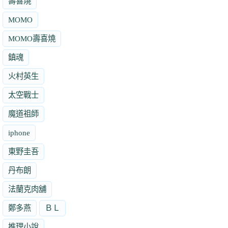
壽喜燒
MOMO
MOMO壽喜燒
鎮魂
火村英生
太空戰士
魔道祖師
iphone
東野圭吾
丹布朗
法蘭克肉舖
鄭多燕
ＢＬ
推理小說