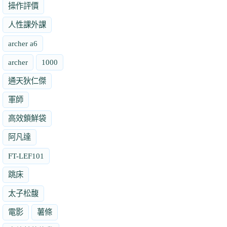
操作評價
人性課外課
archer a6
archer
1000
通天狄仁傑
軍師
高效鎖鮮袋
阿凡達
FT-LEF101
跳床
太子松馥
電影
薯條