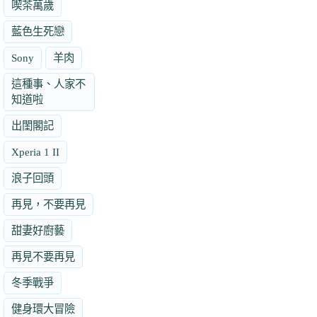
喫茶萬歲
藍色生死戀
Sony
羊肉
這種事、人家不
知道啦
出閨閣記
Xperia 1 II
浪子回頭
再見，不要再見
甜妻好廚藝
再見不要再見
冬季戰爭
健身環大冒險