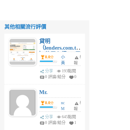
其他相關流行評價
貸明
（lenders.com.tw
）使用心得 — 民
0.0
小
舉
分
間貸款比較平台
黃
報
體驗
蜂
分享
193點閱
1
0 評論/給分
0
個
月
Mr.
前
0.0
nc
舉
分
M
報
U
分享
645點閱
F
0 評論/給分
1
C