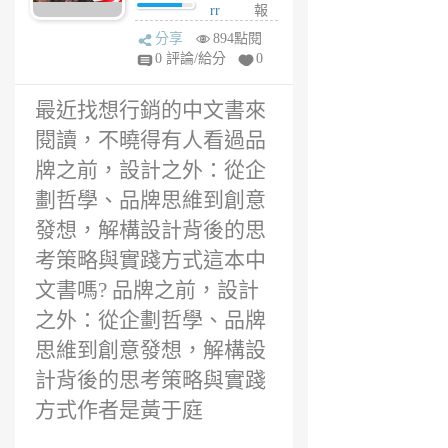
創意發想，解構
rr
報
設計背後的思考
en
分享
894點閱
策略與實踐方式
6
0 評論/給分
0
評價
年
前
最近找想行銷的中文書來
閱讀，不曉得有人看過品
牌之前，設計之外：從企
劃哲學、品牌思維到創意
發想，解構設計背後的思
考策略與實踐方式這本中
文書嗎? 品牌之前，設計
之外：從企劃哲學、品牌
思維到創意發想，解構設
計背後的思考策略與實踐
方式作者是黃于庭