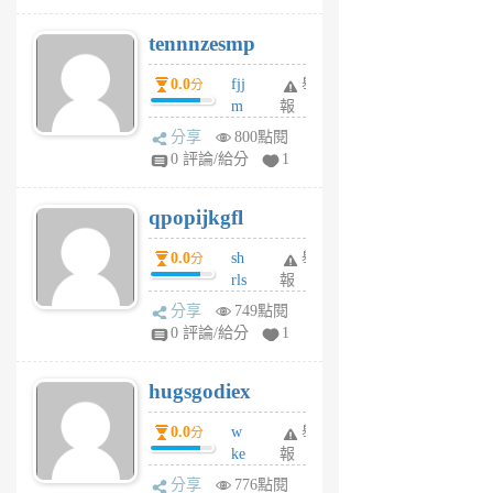
pn
tennnzesmp
6
個
0.0
fjj
舉
分
月
m
報
前
w
分享
800點閱
rs
0 評論/給分
1
uy
j
qpopijkgfl
6
個
0.0
sh
舉
分
月
rls
報
前
k
分享
749點閱
m
0 評論/給分
1
zt
g
hugsgodiex
6
個
0.0
w
舉
分
月
ke
報
前
rv
分享
776點閱