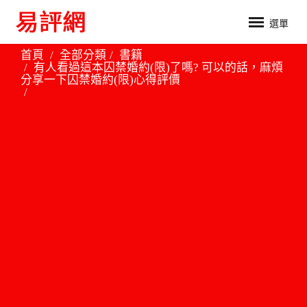
選單
首頁
全部分類
書籍
有人看過這本囚禁婚約(限)了嗎? 可以的話，麻煩
分享一下囚禁婚約(限)心得評價