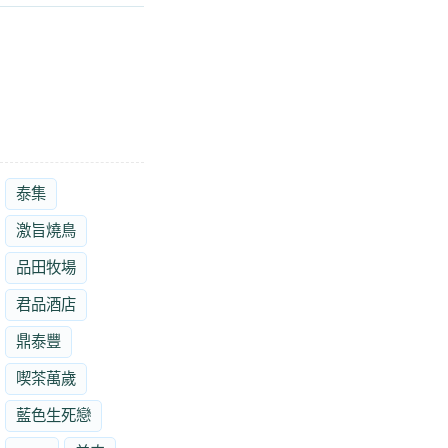
泰集
激旨燒鳥
品田牧場
君品酒店
鼎泰豐
喫茶萬歲
藍色生死戀