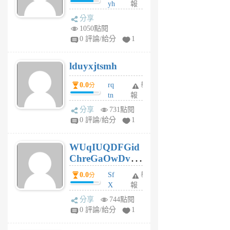
yh
報
月
dq
前
分享
vo
1050點閱
jl
0 評論/給分
1
6
個
lduyxjtsmh
月
前
0.0
rq
舉
分
tn
報
jt
分享
731點閱
gl
0 評論/給分
1
gy
6
WUqIUQDFGid
個
ChreGaOwDv
月
前
dY
0.0
Sf
舉
分
X
報
Pe
分享
744點閱
Jc
0 評論/給分
1
cf
v