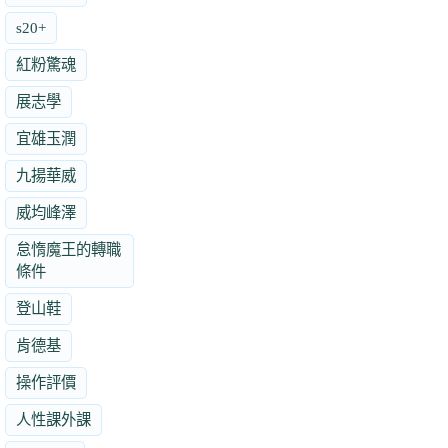
s20+
紅粉驚魂
展志學
宜雄玉潤
九揚華威
威均峰澤
怠惰魔王的轉職
條件
登山鞋
肯德基
操作評價
人性課外課