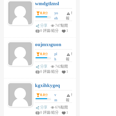
wmdgtlznsl
R
P
0.0
yo
舉
分
m
eh
報
v
ld
A
分享
747點閱
gy
V
0 評論/給分
1
ik
G
6
6
oujmxsguon
個
個
月
月
0.0
pl
舉
分
前
前
h
報
wi
分享
742點閱
w
0 評論/給分
1
sh
uq
kgxihkygeq
6
個
0.0
v
舉
分
月
m
報
前
sg
分享
676點閱
sr
0 評論/給分
1
vg