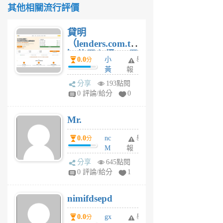
其他相關流行評價
貸明
（lenders.com.tw
）使用心得 — 民
0.0
小
舉
分
間貸款比較平台
黃
報
體驗
蜂
分享
193點閱
1
0 評論/給分
0
個
月
Mr.
前
0.0
nc
舉
分
M
報
U
分享
645點閱
F
0 評論/給分
1
C
M
nimifdsepd
U
5
0.0
gx
舉
分
個