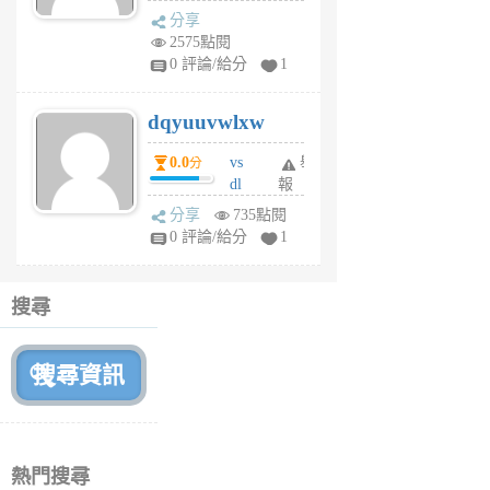
s
分享
m
2575點閱
tu
0 評論/給分
1
m
s
dqyuuvwlxw
6
個
0.0
vs
舉
分
月
dl
報
前
sq
分享
735點閱
fy
0 評論/給分
1
fe
6
個
搜尋
月
前
熱門搜尋