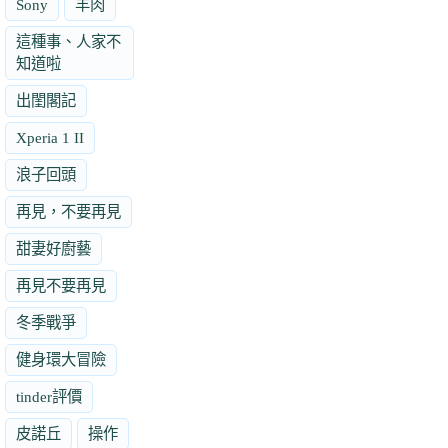
Sony
羊肉
這種事、人家不
知道啦
出閨閣記
Xperia 1 II
浪子回頭
再見，不要再見
甜妻好廚藝
再見不要再見
冬季戰爭
健身環大冒險
tinder評價
皮諾丘
操作