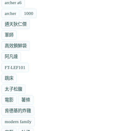
archer a6
archer
1000
通天狄仁傑
軍師
高效鎖鮮袋
阿凡達
FT-LEF101
跳床
太子松馥
電影
薯條
肯德基的炸雞
modern family