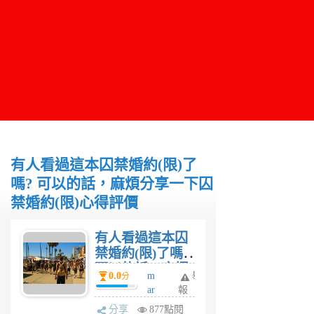
有人看過這本囚禁婚約(限)了
嗎? 可以的話，麻煩分享一下囚
禁婚約(限)心得評價
有人看過這本囚
禁婚約(限)了嗎?
可以的話，麻煩
0.0
m
舉
分
分享一下囚禁婚
ar
報
約(限)心得評價
s
分享
877點閱