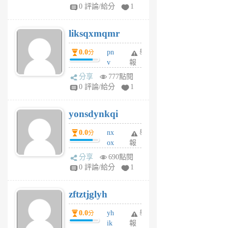
pj
0 評論/給分
1
qf
r
liksqxmqmr
6
個
0.0
pn
舉
分
月
v
報
前
wt
分享
777點閱
sv
0 評論/給分
1
jd
j
yonsdynkqi
6
個
0.0
nx
舉
分
月
ox
報
前
rh
分享
690點閱
pe
0 評論/給分
1
er
6
zftztjglyh
個
月
0.0
yh
舉
分
前
ik
報