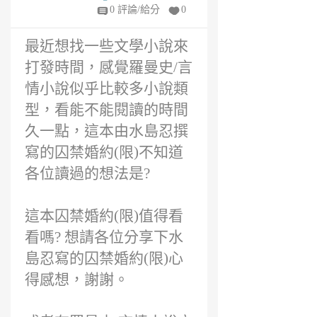
6
0 評論/給分
0
年
前
最近想找一些文學小說來
打發時間，感覺羅曼史/言
情小說似乎比較多小說類
型，看能不能閱讀的時間
久一點，這本由水島忍撰
寫的囚禁婚約(限)不知道
各位讀過的想法是?
這本囚禁婚約(限)值得看
看嗎? 想請各位分享下水
島忍寫的囚禁婚約(限)心
得感想，謝謝。