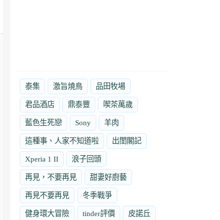
泰集
激旨燒鳥
品田牧場
君品酒店
鼎泰豐
喫茶萬歲
藍色生死戀
Sony
羊肉
這種事、人家不知道啦
出閨閣記
Xperia 1 II
浪子回頭
再見，不要再見
甜妻好廚藝
再見不要再見
冬季戰爭
健身環大冒險
tinder評價
皮諾丘