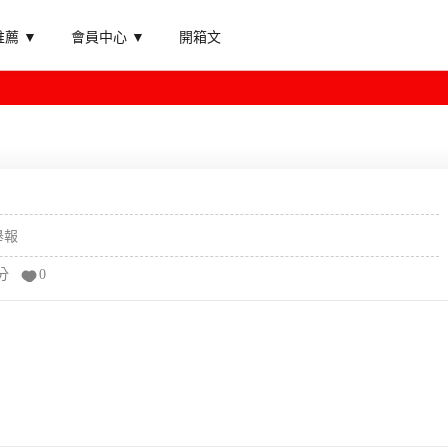
薦 ▼
會員中心 ▼
開箱文
舉報
分
0