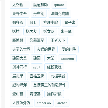
太空戰士
魔道祖師
iphone
東野圭吾
丹布朗
法蘭克肉舖
鄭多燕
ＢＬ
推理小說
電子書
送禮
送男友
送女友
朱一龍
勝博殿
盜墓筆記
王者天下
夫妻的世界
夫婦的世界
愛的迫降
建國大業
建國
大業
samsung
與神同行
s20+
紅粉驚魂
展志學
宜雄玉潤
九揚華威
威均峰澤
怠惰魔王的轉職條件
登山鞋
肯德基
操作評價
人性課外課
archer a6
archer