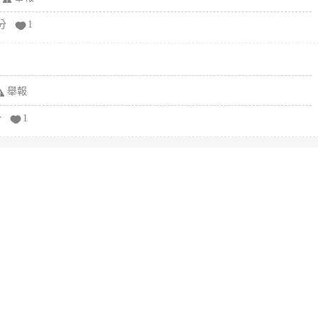
分
1
舉報
分
1