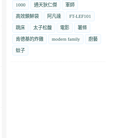
1000
通天狄仁傑
軍師
高效鎖鮮袋
阿凡達
FT-LEF101
跳床
太子松馥
電影
薯條
肯德基的炸雞
modern family
廚藝
蚊子