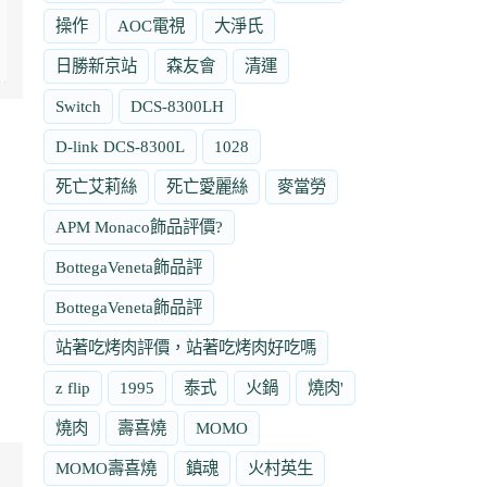
操作
AOC電視
大淨氏
日勝新京站
森友會
清運
Switch
DCS-8300LH
D-link DCS-8300L
1028
死亡艾莉絲
死亡愛麗絲
麥當勞
APM Monaco飾品評價?
BottegaVeneta飾品評
BottegaVeneta飾品評
站著吃烤肉評價，站著吃烤肉好吃嗎
z flip
1995
泰式
火鍋
燒肉'
燒肉
壽喜燒
MOMO
MOMO壽喜燒
鎮魂
火村英生