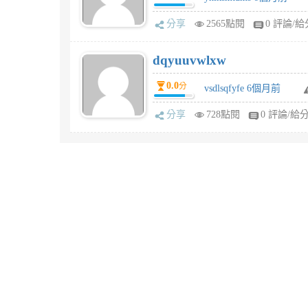
分享
2565點閱
0 評論/給
dqyuuvwlxw
0.0
分
vsdlsqfyfe 6個月前
分享
728點閱
0 評論/給