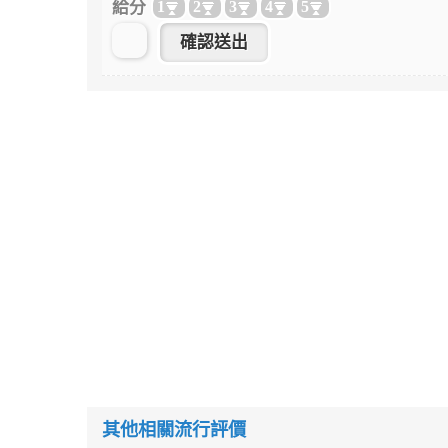
給分
1
2
3
4
5
其他相關流行評價