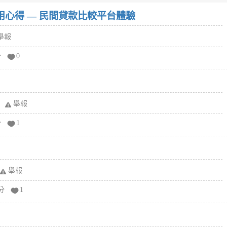
w）使用心得 — 民間貸款比較平台體驗
舉報
分
0
舉報
分
1
舉報
分
1