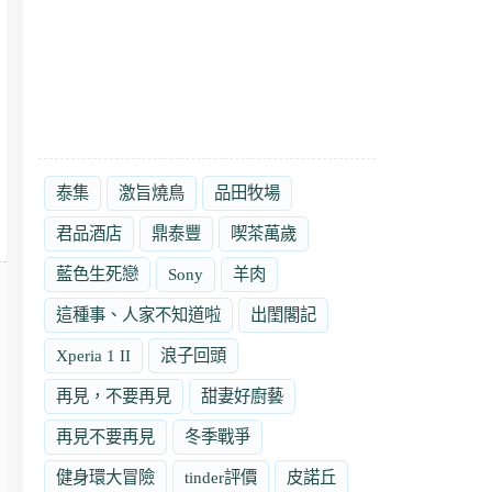
泰集
激旨燒鳥
品田牧場
君品酒店
鼎泰豐
喫茶萬歲
藍色生死戀
Sony
羊肉
這種事、人家不知道啦
出閨閣記
Xperia 1 II
浪子回頭
再見，不要再見
甜妻好廚藝
再見不要再見
冬季戰爭
健身環大冒險
tinder評價
皮諾丘