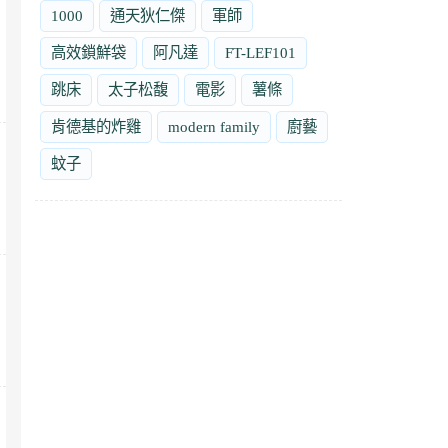
1000
通天狄仁傑
軍師
高效鎖鮮袋
阿凡達
FT-LEF101
跳床
太子松馥
電影
薯條
肯德基的炸雞
modern family
廚藝
蚊子