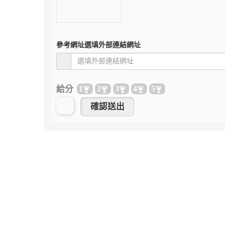
參考網址
選填外部連結網址
給分
1
2
3
4
5