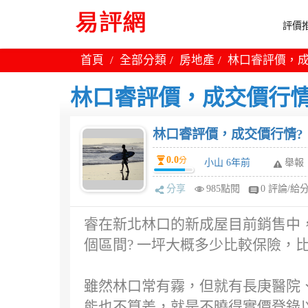
評價推
首頁
全部分類
房地產
林口睿評價，成
林口睿評價，成交價行情
林口睿評價，成交價行情?
0.0
分
小山 6年前
舉報
分享
985點閱
0 評論/給
睿在新北林口的新成屋目前銷售中，
個區間? 一坪大概多少比較保險，
雖然林口常有霧，但就有長庚醫院、三
能也不算差，就是不曉得實價登錄