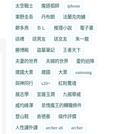
太空戰士
魔道祖師
iphone
東野圭吾
丹布朗
法蘭克肉舖
鄭多燕
ＢＬ
推理小說
電子書
送禮
送男友
送女友
朱一龍
勝博殿
盜墓筆記
王者天下
夫妻的世界
夫婦的世界
愛的迫降
建國大業
建國
大業
samsung
與神同行
s20+
紅粉驚魂
展志學
宜雄玉潤
九揚華威
威均峰澤
怠惰魔王的轉職條件
登山鞋
肯德基
操作評價
人性課外課
archer a6
archer