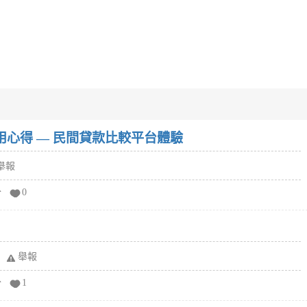
w）使用心得 — 民間貸款比較平台體驗
舉報
分
0
舉報
分
1