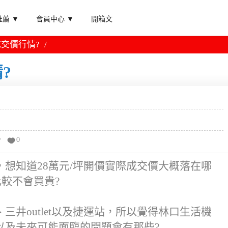
薦 ▼
會員中心 ▼
開箱文
交價行情?
?
分
0
想知道28萬元/坪開價實際成交價大概落在哪
比較不會買貴?
井outlet以及捷運站，所以覺得林口生活機
以及未來可能面臨的問題會有那些?