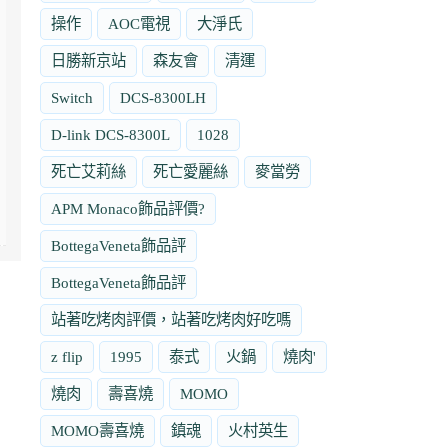
操作
AOC電視
大淨氏
日勝新京站
森友會
清運
Switch
DCS-8300LH
D-link DCS-8300L
1028
死亡艾莉絲
死亡愛麗絲
麥當勞
APM Monaco飾品評價?
BottegaVeneta飾品評
BottegaVeneta飾品評
站著吃烤肉評價，站著吃烤肉好吃嗎
z flip
1995
泰式
火鍋
燒肉'
燒肉
壽喜燒
MOMO
MOMO壽喜燒
鎮魂
火村英生