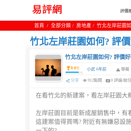
評價推
首頁
全部分類
房地產
竹北左岸莊園如
竹北左岸莊園如何? 評價
竹北左岸莊園如何? 評價好
0.0
分
小武 6年前
舉報
分享
912點閱
0 評論/給
在看竹北的新建案，看左岸莊園大概
左岸莊園目前是新成屋銷售中，有
這建案值得買嗎? 附近有無嫌惡設
一下的?