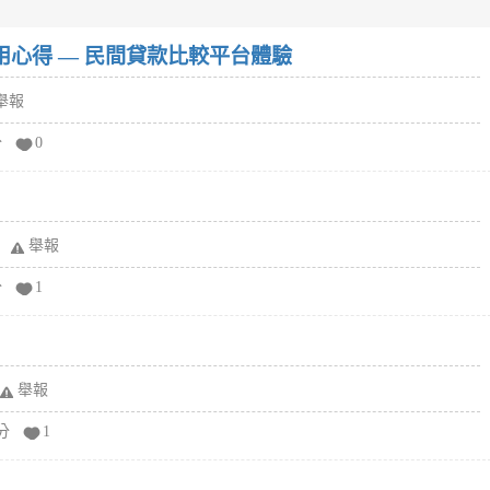
w）使用心得 — 民間貸款比較平台體驗
舉報
分
0
舉報
分
1
舉報
分
1