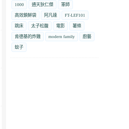
1000
通天狄仁傑
軍師
高效鎖鮮袋
阿凡達
FT-LEF101
跳床
太子松馥
電影
薯條
肯德基的炸雞
modern family
廚藝
蚊子