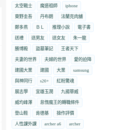
太空戰士
魔道祖師
iphone
東野圭吾
丹布朗
法蘭克肉舖
鄭多燕
ＢＬ
推理小說
電子書
送禮
送男友
送女友
朱一龍
勝博殿
盜墓筆記
王者天下
夫妻的世界
夫婦的世界
愛的迫降
建國大業
建國
大業
samsung
與神同行
s20+
紅粉驚魂
展志學
宜雄玉潤
九揚華威
威均峰澤
怠惰魔王的轉職條件
登山鞋
肯德基
操作評價
人性課外課
archer a6
archer