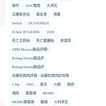
操作
AOC電視
大淨氏
日勝新京站
森友會
清運
Switch
DCS-8300LH
D-link DCS-8300L
1028
死亡艾莉絲
死亡愛麗絲
麥當勞
APM Monaco飾品評價?
BottegaVeneta飾品評
BottegaVeneta飾品評
站著吃烤肉評價，站著吃烤肉好吃嗎
z flip
1995
泰式
火鍋
燒肉'
燒肉
壽喜燒
MOMO
MOMO壽喜燒
鎮魂
火村英生