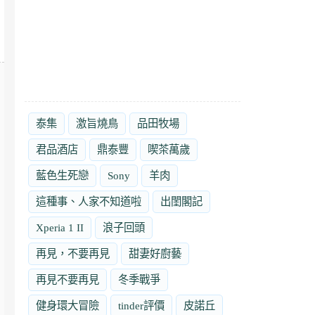
泰集
激旨燒鳥
品田牧場
君品酒店
鼎泰豐
喫茶萬歲
藍色生死戀
Sony
羊肉
這種事、人家不知道啦
出閨閣記
Xperia 1 II
浪子回頭
再見，不要再見
甜妻好廚藝
再見不要再見
冬季戰爭
健身環大冒險
tinder評價
皮諾丘