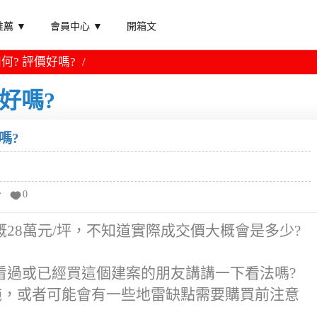
薦 ▼
會員中心 ▼
開箱文
何? 評價好嗎?
好嗎?
嗎?
分
0
28萬元/坪，不知道實際成交價大概會是多少?
看過或已經買這個建案的朋友講講一下看法嗎?
施，或者可能會有一些地雷缺點需要購買前注意