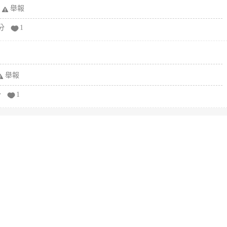
舉報
分
1
舉報
分
1