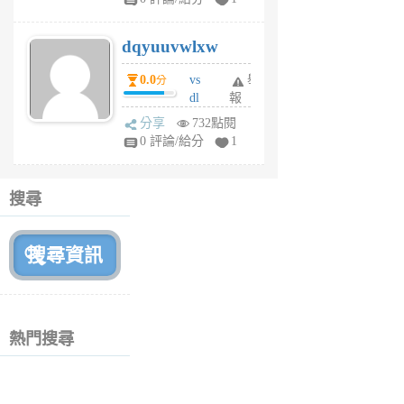
m
s
dqyuuvwlxw
6
個
0.0
vs
舉
分
月
dl
報
前
sq
分享
732點閱
fy
0 評論/給分
1
fe
6
個
搜尋
月
前
熱門搜尋