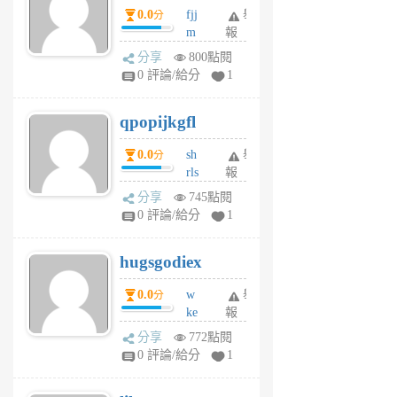
0.0
fjj
舉
分
月
m
報
前
w
分享
800點閱
rs
0 評論/給分
1
uy
j
qpopijkgfl
6
個
0.0
sh
舉
分
月
rls
報
前
k
分享
745點閱
m
0 評論/給分
1
zt
g
hugsgodiex
6
個
0.0
w
舉
分
月
ke
報
前
rv
分享
772點閱
pj
0 評論/給分
1
qf
r