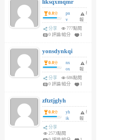
liksqxmqmr
6
個
0.0
pn
舉
分
月
v
報
前
wt
分享
777點閱
sv
0 評論/給分
1
jd
j
yonsdynkqi
6
個
0.0
nx
舉
分
月
ox
報
前
rh
分享
686點閱
pe
0 評論/給分
1
er
6
zftztjglyh
個
月
0.0
yh
舉
分
前
ik
報
s
分享
m
2573點閱
tu
0 評論/給分
1