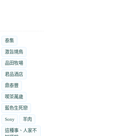
泰集
激旨燒鳥
品田牧場
君品酒店
鼎泰豐
喫茶萬歲
藍色生死戀
Sony
羊肉
這種事、人家不