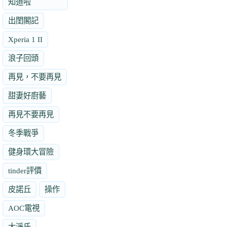
知道啦
出閨閣記
Xperia 1 II
浪子回頭
再見，不要再見
甜妻好廚藝
再見不要再見
冬季戰爭
健身環大冒險
tinder評價
皮諾丘
操作
AOC電視
大淨氏