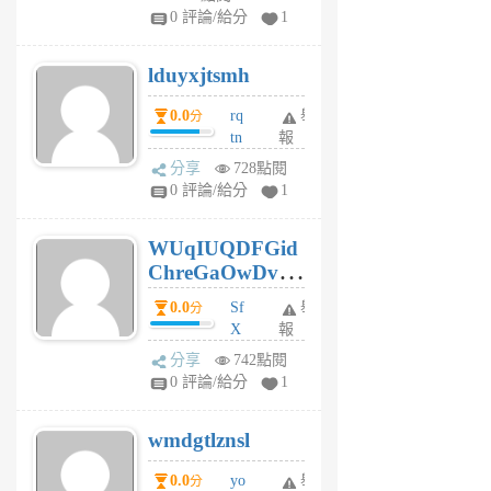
jl
0 評論/給分
1
6
個
lduyxjtsmh
月
前
0.0
rq
舉
分
tn
報
jt
分享
728點閱
gl
0 評論/給分
1
gy
6
WUqIUQDFGid
個
ChreGaOwDv
月
前
dY
0.0
Sf
舉
分
X
報
Pe
分享
742點閱
Jc
0 評論/給分
1
cf
v
wmdgtlznsl
R
P
0.0
yo
舉
分
m