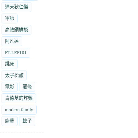
通天狄仁傑
軍師
高效鎖鮮袋
阿凡達
FT-LEF101
跳床
太子松馥
電影
薯條
肯德基的炸雞
modern family
廚藝
蚊子