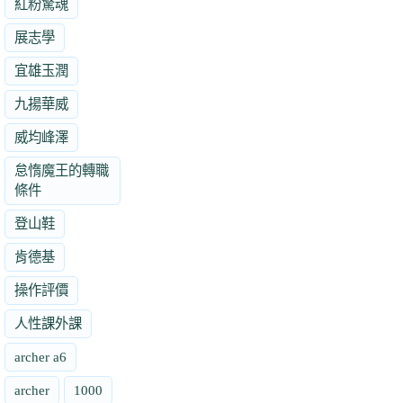
紅粉驚魂
展志學
宜雄玉潤
九揚華威
威均峰澤
怠惰魔王的轉職
條件
登山鞋
肯德基
操作評價
人性課外課
archer a6
archer
1000