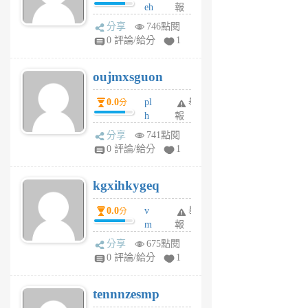
eh
報
v
ld
A
分享
746點閱
gy
V
0 評論/給分
1
ik
G
6
6
oujmxsguon
個
個
月
月
0.0
pl
舉
分
前
前
h
報
wi
分享
741點閱
w
0 評論/給分
1
sh
uq
kgxihkygeq
6
個
0.0
v
舉
分
月
m
報
前
sg
分享
675點閱
sr
0 評論/給分
1
vg
pn
tennnzesmp
6
個