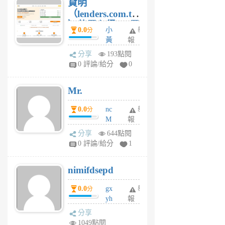
貸明
（lenders.com.tw
）使用心得 — 民
0.0
小
舉
分
間貸款比較平台
黃
報
體驗
蜂
分享
193點閱
1
0 評論/給分
0
個
月
Mr.
前
0.0
nc
舉
分
M
報
U
分享
644點閱
F
0 評論/給分
1
C
M
nimifdsepd
U
5
0.0
gx
舉
分
個
yh
報
月
dq
前
分享
vo
1049點閱