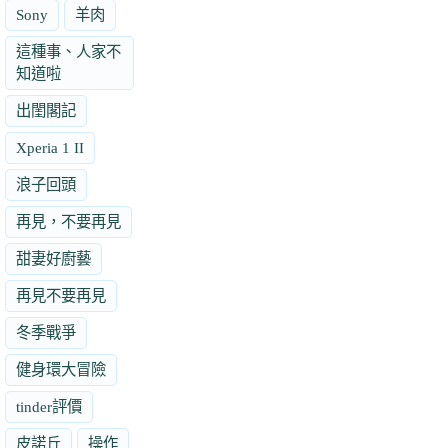
Sony
羊肉
這種事、人家不
知道啦
出閨閣記
Xperia 1 II
浪子回頭
再見，不要再見
甜妻好廚藝
再見不要再見
冬季戰爭
健身環大冒險
tinder評價
皮諾丘
操作