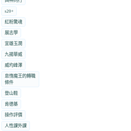
與神同行
s20+
紅粉驚魂
展志學
宜雄玉潤
九揚華威
威均峰澤
怠惰魔王的轉職
條件
登山鞋
肯德基
操作評價
人性課外課