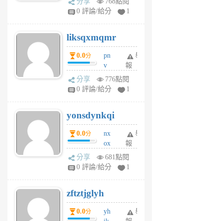
分享
768點閱
pj
0 評論/給分
1
qf
r
liksqxmqmr
6
個
0.0
pn
舉
分
月
v
報
前
wt
分享
776點閱
sv
0 評論/給分
1
jd
j
yonsdynkqi
6
個
0.0
nx
舉
分
月
ox
報
前
rh
分享
681點閱
pe
0 評論/給分
1
er
6
zftztjglyh
個
月
0.0
yh
舉
分
前