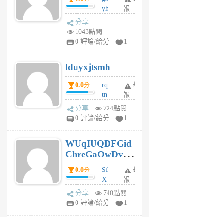
yh
報
月
dq
前
分享
vo
1043點閱
jl
0 評論/給分
1
6
個
lduyxjtsmh
月
前
0.0
rq
舉
分
tn
報
jt
分享
724點閱
gl
0 評論/給分
1
gy
6
WUqIUQDFGid
個
ChreGaOwDv
月
前
dY
0.0
Sf
舉
分
X
報
Pe
分享
740點閱
Jc
0 評論/給分
1
cf