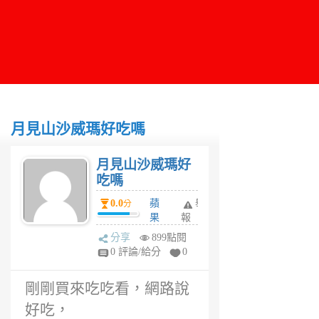
月見山沙威瑪好吃嗎
月見山沙威瑪好
吃嗎
0.0
蘋
舉
分
果
報
養
分享
899點閱
樂
0 評論/給分
0
多
6
剛剛買來吃吃看，網路說
年
前
好吃，