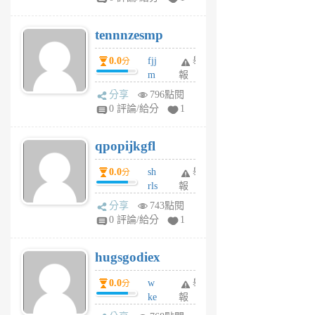
vg
pn
tennnzesmp
6
個
0.0
fjj
舉
分
月
m
報
前
w
分享
796點閱
rs
0 評論/給分
1
uy
j
qpopijkgfl
6
個
0.0
sh
舉
分
月
rls
報
前
k
分享
743點閱
m
0 評論/給分
1
zt
g
hugsgodiex
6
個
0.0
w
舉
分
月
ke
報
前
rv