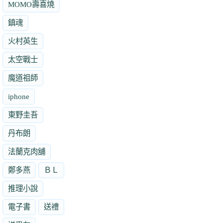
MOMO壽喜燒
鎮魂
火村英生
太空戰士
魔道祖師
iphone
東野圭吾
丹布朗
法蘭克肉舖
鄭多燕
ＢＬ
推理小說
電子書
送禮