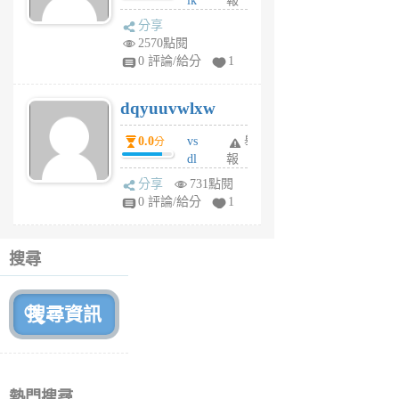
ik
報
s
分享
m
2570點閱
tu
0 評論/給分
1
m
s
dqyuuvwlxw
6
個
0.0
vs
舉
分
月
dl
報
前
sq
分享
731點閱
fy
0 評論/給分
1
fe
6
個
搜尋
月
前
熱門搜尋