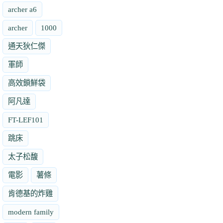
archer a6
archer
1000
通天狄仁傑
軍師
高效鎖鮮袋
阿凡達
FT-LEF101
跳床
太子松馥
電影
薯條
肯德基的炸雞
modern family