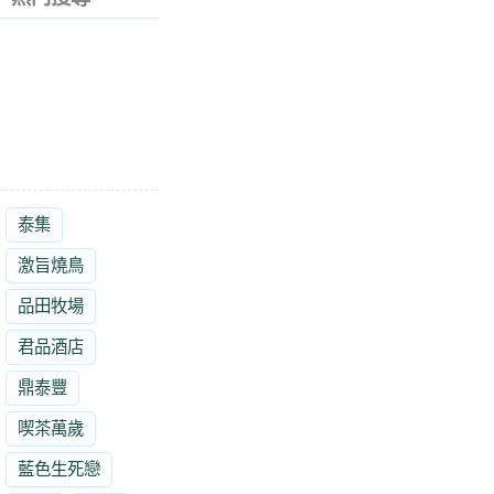
泰集
激旨燒鳥
品田牧場
君品酒店
鼎泰豐
喫茶萬歲
藍色生死戀