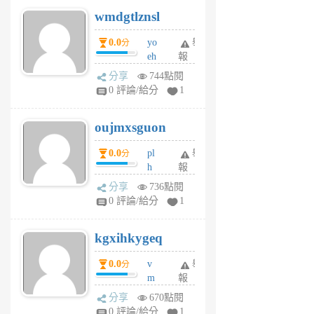
v
wmdgtlznsl
R
P
0.0
yo
舉
分
m
eh
報
v
ld
A
分享
744點閱
gy
V
0 評論/給分
1
ik
G
6
6
oujmxsguon
個
個
月
月
0.0
pl
舉
分
前
前
h
報
wi
分享
736點閱
w
0 評論/給分
1
sh
uq
kgxihkygeq
6
個
0.0
v
舉
分
月
m
報
前
sg
分享
670點閱
sr
0 評論/給分
1