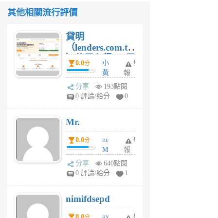
其他相關流行評價
貸明
（lenders.com.tw
）使用心得 — 民
0.0
小
舉
分
間貸款比較平台
黃
報
體驗
蜂
分享
193點閱
1
0 評論/給分
0
個
月
Mr.
前
0.0
nc
舉
分
M
報
U
分享
640點閱
F
0 評論/給分
1
C
M
nimifdsepd
U
5
0.0
gx
舉
分
個