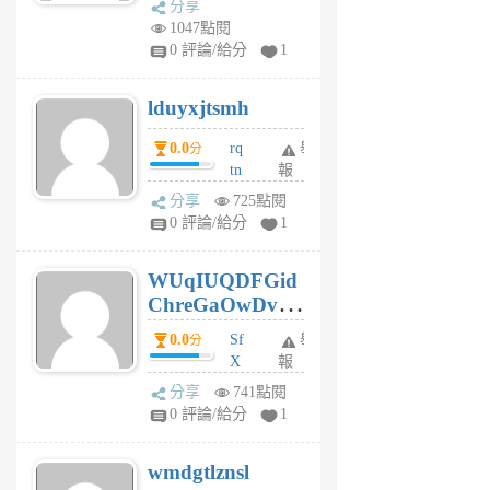
分享
vo
1047點閱
jl
0 評論/給分
1
6
個
lduyxjtsmh
月
前
0.0
rq
舉
分
tn
報
jt
分享
725點閱
gl
0 評論/給分
1
gy
6
WUqIUQDFGid
個
ChreGaOwDv
月
前
dY
0.0
Sf
舉
分
X
報
Pe
分享
741點閱
Jc
0 評論/給分
1
cf
v
wmdgtlznsl
R