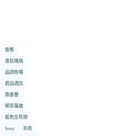
泰集
激旨燒鳥
品田牧場
君品酒店
鼎泰豐
喫茶萬歲
藍色生死戀
Sony
羊肉