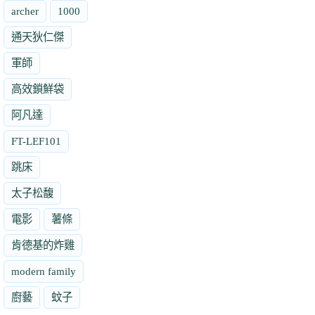
archer
1000
通天狄仁傑
軍師
高效鎖鮮袋
阿凡達
FT-LEF101
跳床
太子松馥
電影
薯條
肯德基的炸雞
modern family
廚藝
蚊子