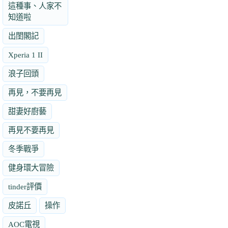
這種事、人家不
知道啦
出閨閣記
Xperia 1 II
浪子回頭
再見，不要再見
甜妻好廚藝
再見不要再見
冬季戰爭
健身環大冒險
tinder評價
皮諾丘
操作
AOC電視