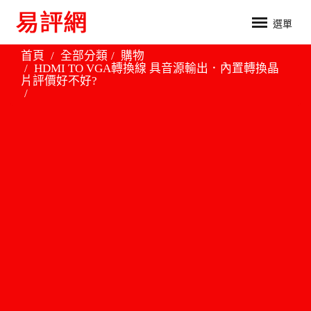
選單
首頁
全部分類
購物
HDMI TO VGA轉換線 具音源輸出．內置轉換晶
片評價好不好?