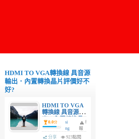
HDMI TO VGA轉換線 具音源
輸出．內置轉換晶片評價好不
好?
HDMI TO VGA
轉換線 具音源輸
出．內置轉換晶
0.0
si
舉
分
片評價好不好?
ng
報
6
分享
923點閱