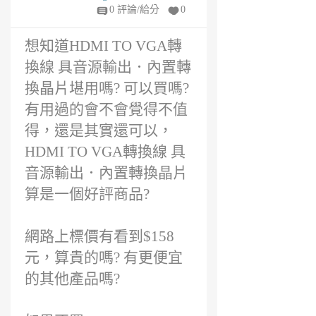
年
0 評論/給分
0
前
想知道HDMI TO VGA轉
換線 具音源輸出．內置轉
換晶片堪用嗎? 可以買嗎?
有用過的會不會覺得不值
得，還是其實還可以，
HDMI TO VGA轉換線 具
音源輸出．內置轉換晶片
算是一個好評商品?
網路上標價有看到$158
元，算貴的嗎? 有更便宜
的其他產品嗎?