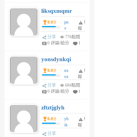
r
liksqxmqmr
6
個
0.0
pn
舉
分
月
v
報
前
wt
分享
776點閱
sv
0 評論/給分
1
jd
j
yonsdynkqi
6
個
0.0
nx
舉
分
月
ox
報
前
rh
分享
684點閱
pe
0 評論/給分
1
er
6
zftztjglyh
個
月
0.0
yh
舉
分
前
ik
報
s
分享