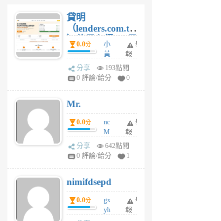
貸明
（lenders.com.tw
）使用心得 — 民
0.0
小
舉
分
間貸款比較平台
黃
報
體驗
蜂
分享
193點閱
1
0 評論/給分
0
個
月
Mr.
前
0.0
nc
舉
分
M
報
U
分享
642點閱
F
0 評論/給分
1
C
M
nimifdsepd
U
5
0.0
gx
舉
分
個
yh
報
月
dq
前