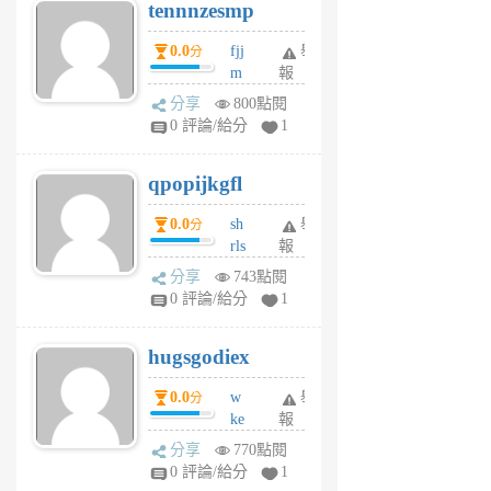
tennnzesmp
6
個
0.0
fjj
舉
分
月
m
報
前
w
分享
800點閱
rs
0 評論/給分
1
uy
j
qpopijkgfl
6
個
0.0
sh
舉
分
月
rls
報
前
k
分享
743點閱
m
0 評論/給分
1
zt
g
hugsgodiex
6
個
0.0
w
舉
分
月
ke
報
前
rv
分享
770點閱
pj
0 評論/給分
1
qf