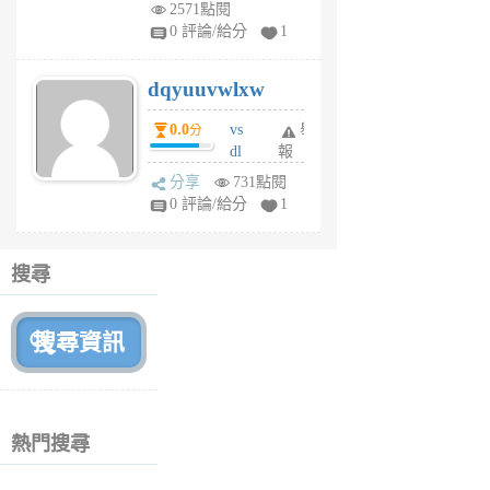
m
2571點閱
tu
0 評論/給分
1
m
s
dqyuuvwlxw
6
個
0.0
vs
舉
分
月
dl
報
前
sq
分享
731點閱
fy
0 評論/給分
1
fe
6
個
搜尋
月
前
熱門搜尋