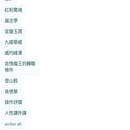
紅粉驚魂
展志學
宜雄玉潤
九揚華威
威均峰澤
怠惰魔王的轉職
條件
登山鞋
肯德基
操作評價
人性課外課
archer a6