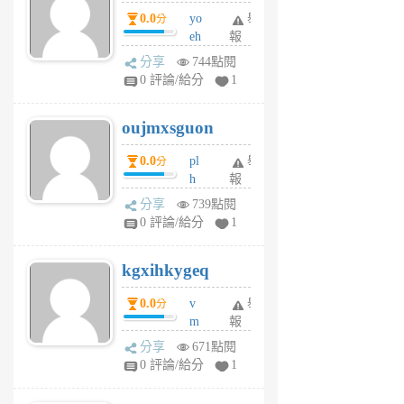
P
0.0
yo
舉
分
m
eh
報
v
ld
A
分享
744點閱
gy
V
0 評論/給分
1
ik
G
6
6
oujmxsguon
個
個
月
月
0.0
pl
舉
分
前
前
h
報
wi
分享
739點閱
w
0 評論/給分
1
sh
uq
kgxihkygeq
6
個
0.0
v
舉
分
月
m
報
前
sg
分享
671點閱
sr
0 評論/給分
1
vg
pn