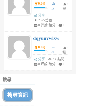
0.0
yh
舉
分
前
ik
報
s
分享
m
2575點閱
tu
0 評論/給分
1
m
s
dqyuuvwlxw
6
個
0.0
vs
舉
分
月
dl
報
前
sq
分享
735點閱
fy
0 評論/給分
1
fe
6
個
搜尋
月
前