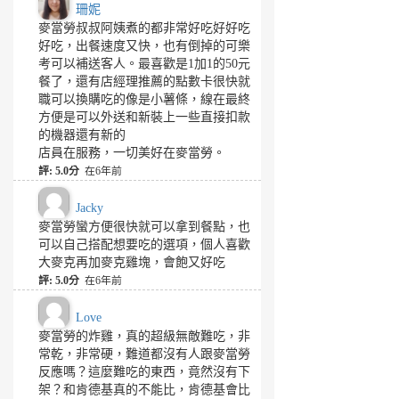
珊妮
麥當勞叔叔阿姨煮的都非常好吃好好吃
好吃，出餐速度又快，也有倒掉的可樂
考可以補送客人。最喜歡是1加1的50元
餐了，還有店經理推薦的點數卡很快就
職可以換購吃的像是小薯條，線在最終
方便是可以外送和新裝上一些直接扣款
的機器還有新的
店員在服務，一切美好在麥當勞。
評: 5.0分
在6年前
Jacky
麥當勞蠻方便很快就可以拿到餐點，也
可以自己搭配想要吃的選項，個人喜歡
大麥克再加麥克雞塊，會飽又好吃
評: 5.0分
在6年前
Love
麥當勞的炸雞，真的超級無敵難吃，非
常乾，非常硬，難道都沒有人跟麥當勞
反應嗎？這麼難吃的東西，竟然沒有下
架？和肯德基真的不能比，肯德基會比