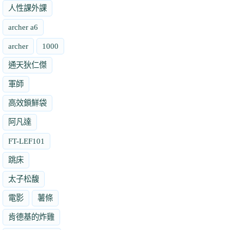
人性課外課
archer a6
archer
1000
通天狄仁傑
軍師
高效鎖鮮袋
阿凡達
FT-LEF101
跳床
太子松馥
電影
薯條
肯德基的炸雞