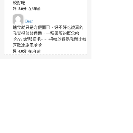
較好吃
評: 5.0分
在6年前
Bear
速食就只是方便而已，好不好吃說真的
我覺得普普通通，一種果腹的概念哈
哈????就那樣吧⋯⋯相較於餐點我還比較
喜歡冰旋風哈哈
評: 4.0分
在6年前