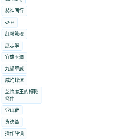
與神同行
s20+
紅粉驚魂
展志學
宜雄玉潤
九揚華威
威均峰澤
怠惰魔王的轉職
條件
登山鞋
肯德基
操作評價