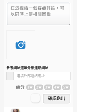
參考網址
選填外部連結網址
給分
1
2
3
4
5