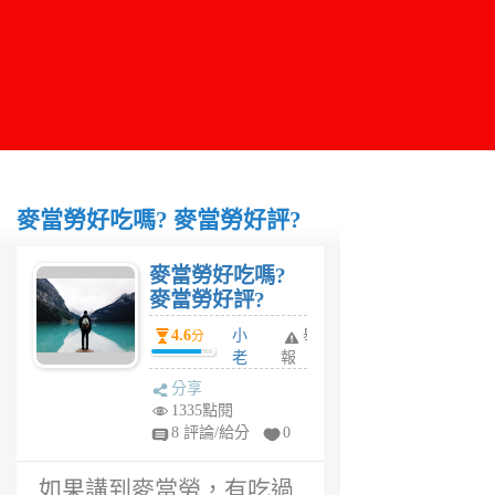
麥當勞好吃嗎? 麥當勞好評?
麥當勞好吃嗎?
麥當勞好評?
4.6
小
舉
分
老
報
虎
分享
6
1335點閱
年
8 評論/給分
0
前
如果講到麥當勞，有吃過