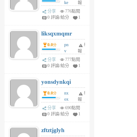
ke
報
前
rv
分享
776點閱
pj
0 評論/給分
1
qf
r
liksqxmqmr
6
個
0.0
pn
舉
分
月
v
報
前
wt
分享
777點閱
sv
0 評論/給分
1
jd
j
yonsdynkqi
6
個
0.0
nx
舉
分
月
ox
報
前
rh
分享
690點閱
pe
0 評論/給分
1
er
6
zftztjglyh
個
月