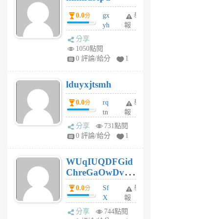
5
0.0
gx
舉
分
個
yh
報
月
dq
前
分享
vo
1050點閱
jl
0 評論/給分
1
6
個
lduyxjtsmh
月
前
0.0
rq
舉
分
tn
報
jt
分享
731點閱
gl
0 評論/給分
1
gy
6
WUqIUQDFGid
個
ChreGaOwDv
月
前
dY
0.0
Sf
舉
分
X
報
Pe
分享
744點閱
Jc