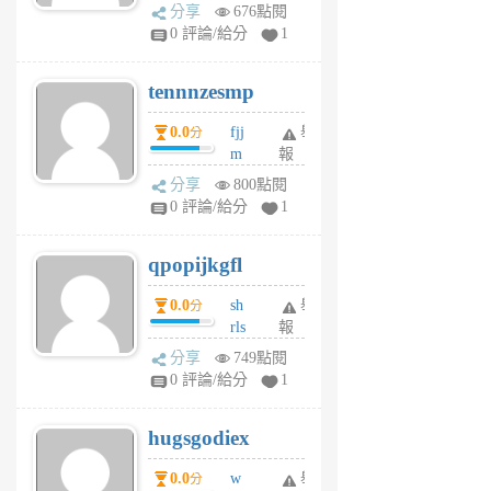
sg
分享
676點閱
sr
0 評論/給分
1
vg
pn
tennnzesmp
6
個
0.0
fjj
舉
分
月
m
報
前
w
分享
800點閱
rs
0 評論/給分
1
uy
j
qpopijkgfl
6
個
0.0
sh
舉
分
月
rls
報
前
k
分享
749點閱
m
0 評論/給分
1
zt
g
hugsgodiex
6
個
0.0
w
舉
分
月