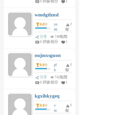
0 評論/給分
1
cf
v
wmdgtlznsl
R
P
0.0
yo
舉
分
m
eh
報
v
ld
A
分享
748點閱
gy
V
0 評論/給分
1
ik
G
6
6
oujmxsguon
個
個
月
月
0.0
pl
舉
分
前
前
h
報
wi
分享
742點閱
w
0 評論/給分
1
sh
uq
kgxihkygeq
6
個
0.0
v
舉
分
月
m
報
前