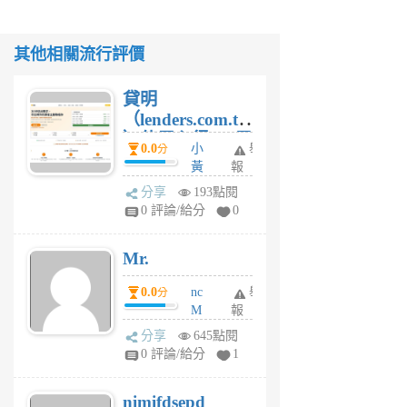
其他相關流行評價
貸明
（lenders.com.tw
）使用心得 — 民
0.0
小
舉
分
間貸款比較平台
黃
報
體驗
蜂
分享
193點閱
1
0 評論/給分
0
個
月
Mr.
前
0.0
nc
舉
分
M
報
U
分享
645點閱
F
0 評論/給分
1
C
M
nimifdsepd
U