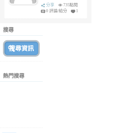
sq
分享
735點閱
fy
0 評論/給分
1
fe
6
個
搜尋
月
前
熱門搜尋