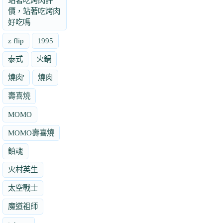
站著吃烤肉評
價，站著吃烤肉
好吃嗎
z flip
1995
泰式
火鍋
燒肉'
燒肉
壽喜燒
MOMO
MOMO壽喜燒
鎮魂
火村英生
太空戰士
魔道祖師