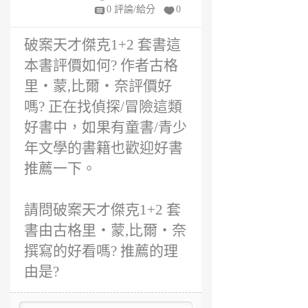
呢?
年
0 評論/給分
0
前
破案天才傑克1+2 套書這
本書評價如何? 作者古格
里‧蒙,比爾‧奈評價好
嗎? 正在找偵探/冒險這類
好書中，如果有童書/青少
年文學的書籍也歡迎好書
推薦一下。
請問破案天才傑克1+2 套
書由古格里‧蒙,比爾‧奈
撰寫的好看嗎? 推薦的理
由是?