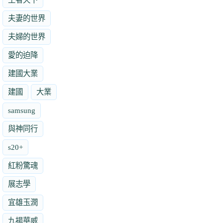
夫妻的世界
夫婦的世界
愛的迫降
建國大業
建國
大業
samsung
與神同行
s20+
紅粉驚魂
展志學
宜雄玉潤
九揚華威