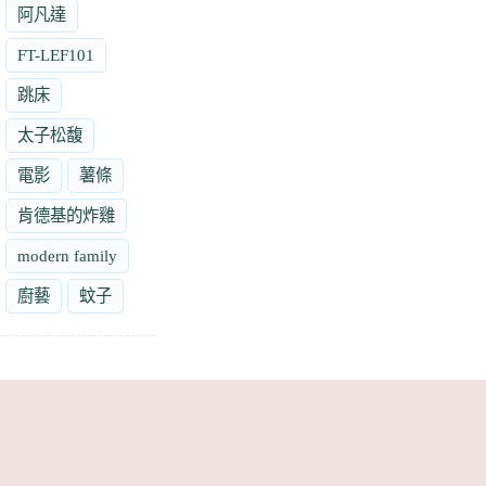
阿凡達
FT-LEF101
跳床
太子松馥
電影
薯條
肯德基的炸雞
modern family
廚藝
蚊子