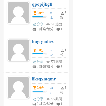
qpopijkgfl
6
個
0.0
sh
舉
分
月
rls
報
前
k
分享
749點閱
m
0 評論/給分
1
zt
g
hugsgodiex
6
個
0.0
w
舉
分
月
ke
報
前
rv
分享
776點閱
pj
0 評論/給分
1
qf
r
liksqxmqmr
6
個
0.0
pn
舉
分
月
v
報
前
wt
分享
777點閱
sv
0 評論/給分
1