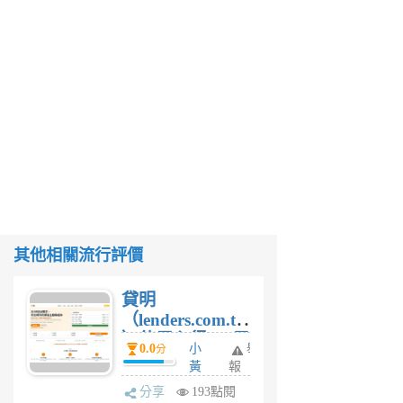
其他相關流行評價
貸明
（lenders.com.tw
）使用心得 — 民
0.0
小
舉
分
間貸款比較平台
黃
報
體驗
蜂
分享
193點閱
1