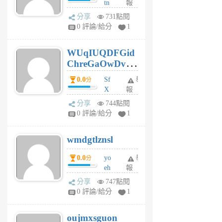
tn
報
jt
分享
731點閱
gl
0 評論/給分
1
gy
6
WUqIUQDFGid
個
ChreGaOwDv
月
前
dY
0.0
Sf
舉
分
X
報
Pe
分享
744點閱
Jc
0 評論/給分
1
cf
v
wmdgtlznsl
R
P
0.0
yo
舉
分
m
eh
報
v
ld
A
分享
747點閱
gy
V
0 評論/給分
1
ik
G
6
6
oujmxsguon
個
個