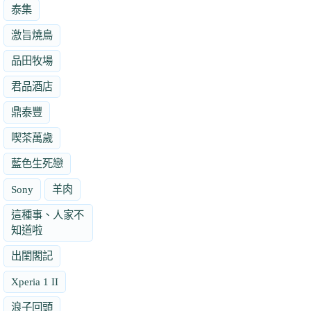
泰集
激旨燒鳥
品田牧場
君品酒店
鼎泰豐
喫茶萬歲
藍色生死戀
Sony
羊肉
這種事、人家不
知道啦
出閨閣記
Xperia 1 II
浪子回頭