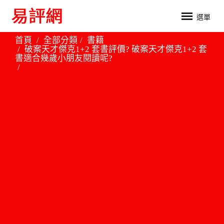
選單
首頁
全部分類
書籍
破案天才傑克1+2 套書評價? 破案天才傑克1+2 套
書適合幾歲小朋友閱讀呢?