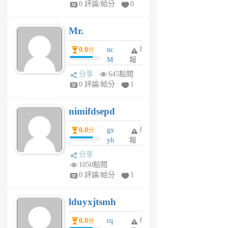
0 評論/給分
0
個
月
Mr.
前
0.0
nc
舉
分
M
報
U
分享
645點閱
F
0 評論/給分
1
C
M
nimifdsepd
U
5
0.0
gx
舉
分
個
yh
報
月
dq
前
分享
vo
1050點閱
jl
0 評論/給分
1
6
個
lduyxjtsmh
月
前
0.0
rq
舉
分