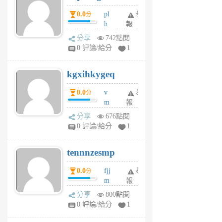
月
月
0.0
pl
舉
分
前
前
h
報
wi
分享
742點閱
w
0 評論/給分
1
sh
uq
kgxihkygeq
6
個
0.0
v
舉
分
月
m
報
前
sg
分享
676點閱
sr
0 評論/給分
1
vg
pn
tennnzesmp
6
個
0.0
fjj
舉
分
月
m
報
前
w
分享
800點閱
rs
0 評論/給分
1
uy
j