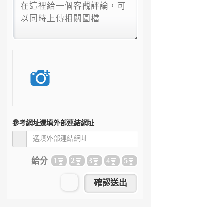
參考網址
選填外部連結網址
給分
1
2
3
4
5