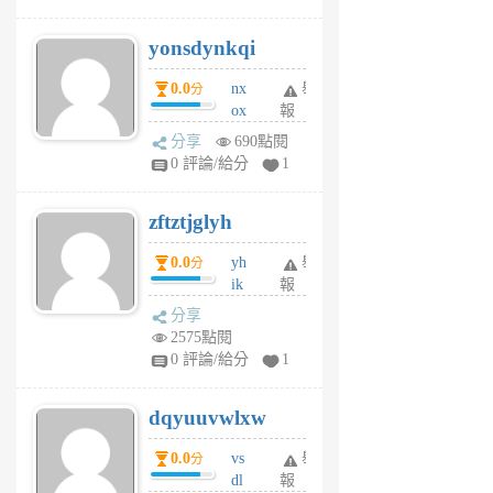
jd
j
yonsdynkqi
6
個
0.0
nx
舉
分
月
ox
報
前
rh
分享
690點閱
pe
0 評論/給分
1
er
6
zftztjglyh
個
月
0.0
yh
舉
分
前
ik
報
s
分享
m
2575點閱
tu
0 評論/給分
1
m
s
dqyuuvwlxw
6
個
0.0
vs
舉
分
月
dl
報
前