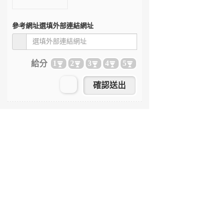
參考網址
選填外部連結網址
給分
1
2
3
4
5