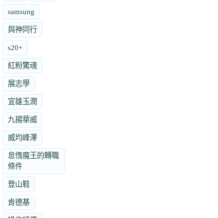
samsung
與神同行
s20+
紅粉驚魂
展志學
宜雄玉潤
九揚華威
威均峰澤
怠惰魔王的轉職
條件
登山鞋
肯德基