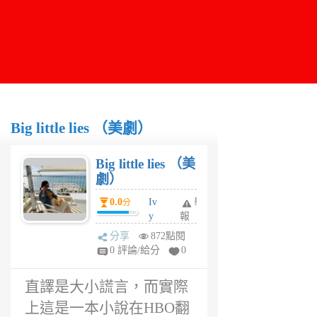
Big little lies （美劇）
Big little lies （美
劇）
0.0
Iv
舉
分
y
報
H
分享
872點閱
ua
0 評論/給分
0
ng
6
直譯是大小謊言，而實際
年
前
上這是一本小說在HBO翻