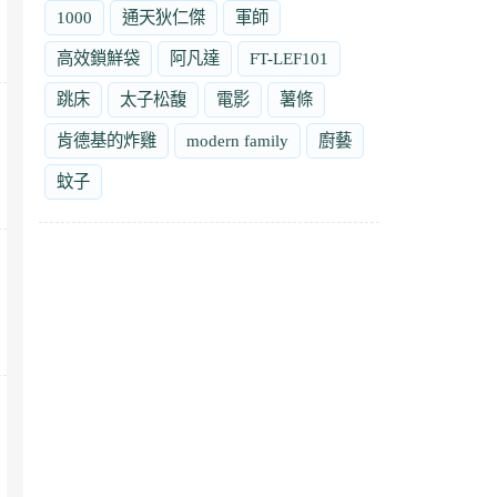
1000
通天狄仁傑
軍師
高效鎖鮮袋
阿凡達
FT-LEF101
跳床
太子松馥
電影
薯條
肯德基的炸雞
modern family
廚藝
蚊子