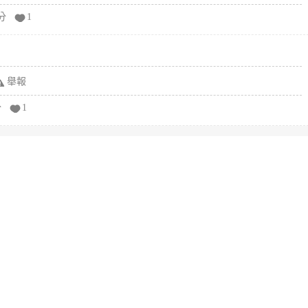
分
1
舉報
分
1