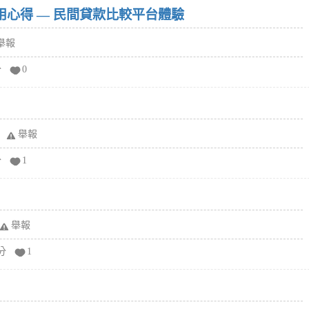
w）使用心得 — 民間貸款比較平台體驗
舉報
分
0
舉報
分
1
舉報
分
1