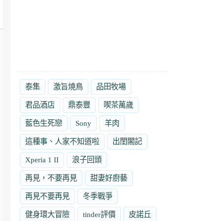
泰集
激旨燒鳥
品田牧場
君品酒店
鼎泰豐
喫茶萬歲
藍色生死戀
Sony
羊肉
這種事、人家不知道啦
出閨閣記
Xperia 1 II
浪子回頭
再見，不要再見
甜妻好廚藝
再見不要再見
冬季戰爭
健身環大冒險
tinder評價
皮諾丘