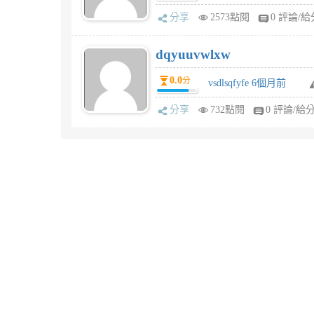
分享
2573點閱
0 評論/給
dqyuuvwlxw
0.0
分
vsdlsqfyfe 6個月前
分享
732點閱
0 評論/給