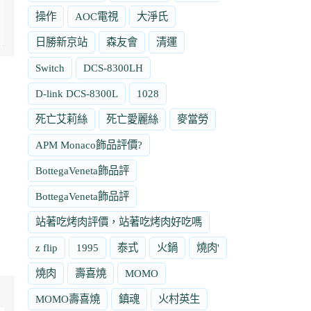
操作
AOC電視
大淨氏
日勝新京站
森友會
清運
Switch
DCS-8300LH
D-link DCS-8300L
1028
死亡艾莉絲
死亡愛麗絲
麥當勞
APM Monaco飾品評價?
BottegaVeneta飾品評
BottegaVeneta飾品評
站著吃烤肉評價，站著吃烤肉好吃嗎
z flip
1995
泰式
火鍋
燒肉'
燒肉
壽喜燒
MOMO
MOMO壽喜燒
鎮魂
火村英生