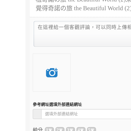
覺得奇諾の旅 the Beautiful Wo
參考網址
選填外部連結網址
給分
1
2
3
4
5