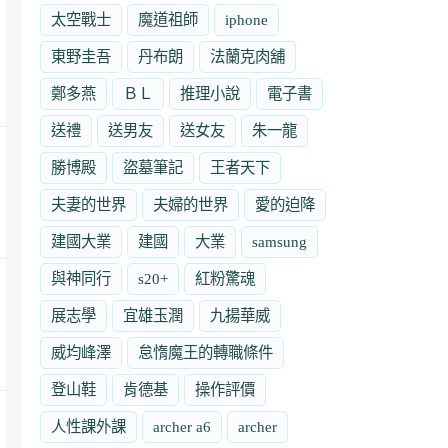
太空戰士
魔道祖師
iphone
東野圭吾
丹布朗
法蘭克肉舖
鄭多燕
ＢＬ
推理小說
電子書
送禮
送男友
送女友
朱一龍
勝博殿
盜墓筆記
王者天下
夫妻的世界
夫婦的世界
愛的迫降
建國大業
建國
大業
samsung
與神同行
s20+
紅粉驚魂
展志學
宜雄玉潤
九揚華威
威均峰澤
怠惰魔王的轉職條件
登山鞋
肯德基
操作評價
人性課外課
archer a6
archer