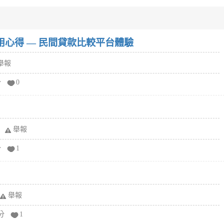
w）使用心得 — 民間貸款比較平台體驗
舉報
分
0
舉報
分
1
舉報
分
1