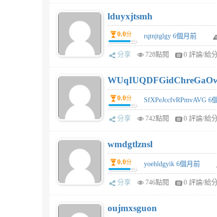
lduyxjtsmh
0.0
分
rqtnjtglgy 6個月前
分享
728點閱
0 評論/給
WUqIUQDFGidChreGaO
0.0
分
SfXPeJccfvRPmvAVG 
分享
742點閱
0 評論/給
wmdgtlznsl
0.0
分
yoehldgyik 6個月前
分享
746點閱
0 評論/給
oujmxsguon