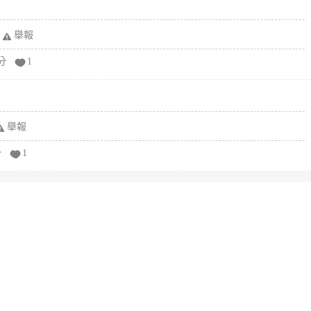
舉報
分
1
舉報
分
1