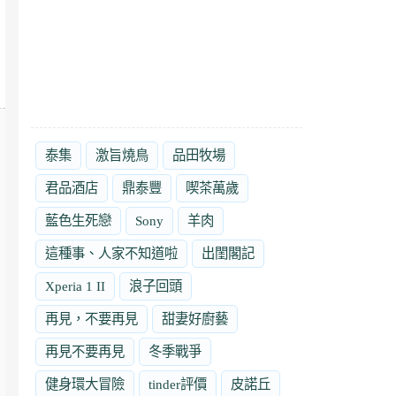
泰集
激旨燒鳥
品田牧場
君品酒店
鼎泰豐
喫茶萬歲
藍色生死戀
Sony
羊肉
這種事、人家不知道啦
出閨閣記
Xperia 1 II
浪子回頭
再見，不要再見
甜妻好廚藝
再見不要再見
冬季戰爭
健身環大冒險
tinder評價
皮諾丘