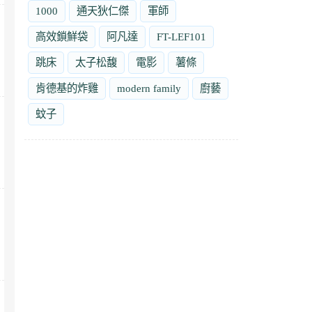
1000
通天狄仁傑
軍師
高效鎖鮮袋
阿凡達
FT-LEF101
跳床
太子松馥
電影
薯條
肯德基的炸雞
modern family
廚藝
蚊子