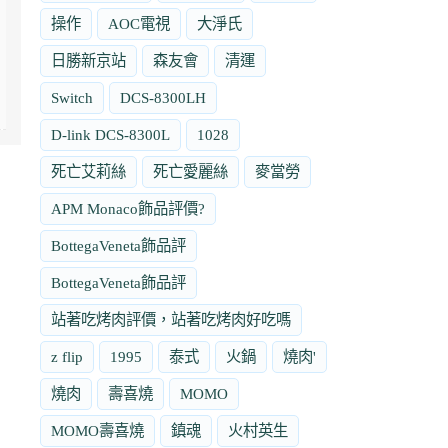
操作
AOC電視
大淨氏
日勝新京站
森友會
清運
Switch
DCS-8300LH
D-link DCS-8300L
1028
死亡艾莉絲
死亡愛麗絲
麥當勞
APM Monaco飾品評價?
BottegaVeneta飾品評
BottegaVeneta飾品評
站著吃烤肉評價，站著吃烤肉好吃嗎
z flip
1995
泰式
火鍋
燒肉'
燒肉
壽喜燒
MOMO
MOMO壽喜燒
鎮魂
火村英生