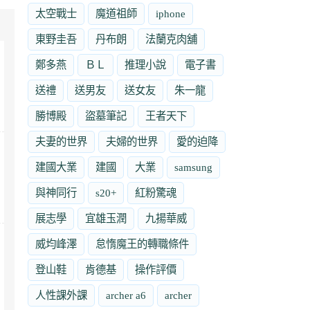
太空戰士
魔道祖師
iphone
東野圭吾
丹布朗
法蘭克肉舖
鄭多燕
ＢＬ
推理小說
電子書
送禮
送男友
送女友
朱一龍
勝博殿
盜墓筆記
王者天下
夫妻的世界
夫婦的世界
愛的迫降
建國大業
建國
大業
samsung
與神同行
s20+
紅粉驚魂
展志學
宜雄玉潤
九揚華威
威均峰澤
怠惰魔王的轉職條件
登山鞋
肯德基
操作評價
人性課外課
archer a6
archer