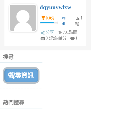
s
dqyuuvwlxw
6
個
0.0
vs
舉
分
月
dl
報
前
sq
分享
731點閱
fy
0 評論/給分
1
fe
6
個
搜尋
月
前
熱門搜尋