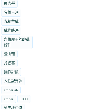
展志學
宜雄玉潤
九揚華威
威均峰澤
怠惰魔王的轉職
條件
登山鞋
肯德基
操作評價
人性課外課
archer a6
archer
1000
通天狄仁傑