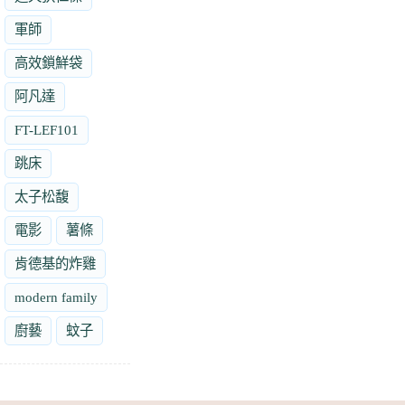
軍師
高效鎖鮮袋
阿凡達
FT-LEF101
跳床
太子松馥
電影
薯條
肯德基的炸雞
modern family
廚藝
蚊子