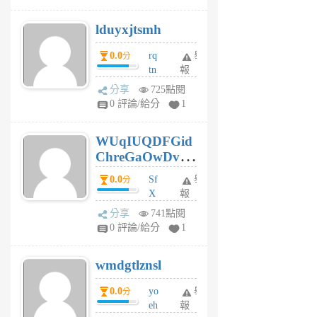
6
個
lduyxjtsmh
月
前
0.0
rq
舉
分
tn
報
jt
分享
725點閱
gl
0 評論/給分
1
gy
6
WUqIUQDFGid
個
ChreGaOwDv
月
前
dY
0.0
Sf
舉
分
X
報
Pe
分享
741點閱
Jc
0 評論/給分
1
cf
v
wmdgtlznsl
R
P
0.0
yo
舉
分
m
eh
報
v