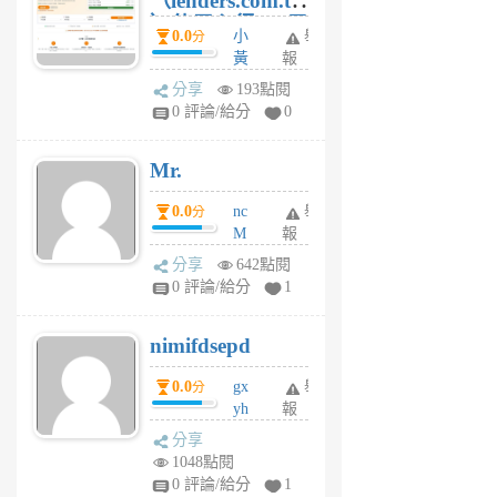
（lenders.com.tw
）使用心得 — 民
0.0
小
舉
分
間貸款比較平台
黃
報
體驗
蜂
分享
193點閱
1
0 評論/給分
0
個
月
Mr.
前
0.0
nc
舉
分
M
報
U
分享
642點閱
F
0 評論/給分
1
C
M
nimifdsepd
U
5
0.0
gx
舉
分
個
yh
報
月
dq
前
分享
vo
1048點閱
jl
0 評論/給分
1