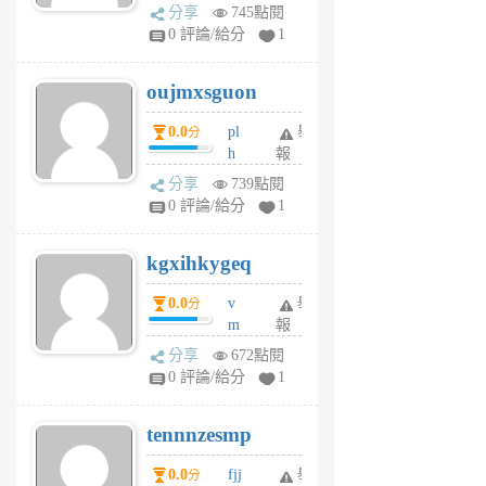
ld
A
分享
745點閱
gy
V
0 評論/給分
1
ik
G
6
6
oujmxsguon
個
個
月
月
0.0
pl
舉
分
前
前
h
報
wi
分享
739點閱
w
0 評論/給分
1
sh
uq
kgxihkygeq
6
個
0.0
v
舉
分
月
m
報
前
sg
分享
672點閱
sr
0 評論/給分
1
vg
pn
tennnzesmp
6
個
0.0
fjj
舉
分
月