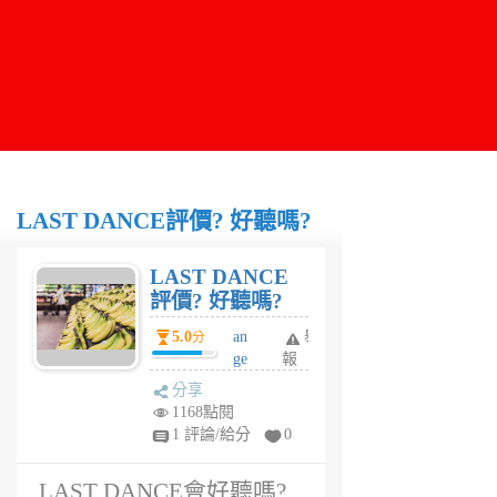
LAST DANCE評價? 好聽嗎?
LAST DANCE
評價? 好聽嗎?
5.0
an
舉
分
ge
報
la
分享
茜
1168點閱
6
1 評論/給分
0
年
前
LAST DANCE會好聽嗎?