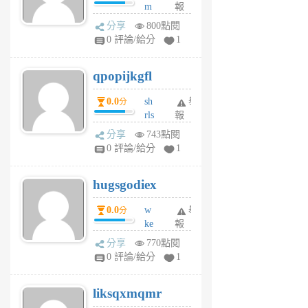
m
報
前
w
分享
800點閱
rs
0 評論/給分
1
uy
j
qpopijkgfl
6
個
0.0
sh
舉
分
月
rls
報
前
k
分享
743點閱
m
0 評論/給分
1
zt
g
hugsgodiex
6
個
0.0
w
舉
分
月
ke
報
前
rv
分享
770點閱
pj
0 評論/給分
1
qf
r
liksqxmqmr
6
個