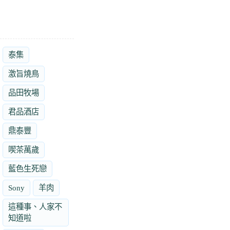
泰集
激旨燒鳥
品田牧場
君品酒店
鼎泰豐
喫茶萬歲
藍色生死戀
Sony
羊肉
這種事、人家不
知道啦