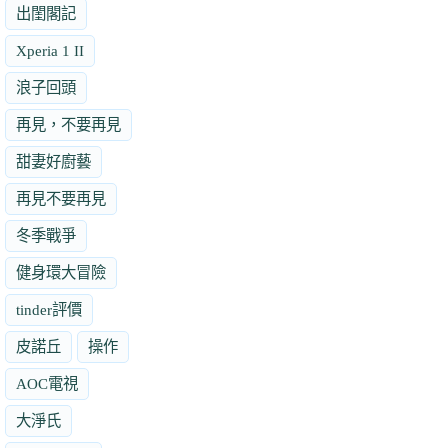
出閨閣記
Xperia 1 II
浪子回頭
再見，不要再見
甜妻好廚藝
再見不要再見
冬季戰爭
健身環大冒險
tinder評價
皮諾丘
操作
AOC電視
大淨氏