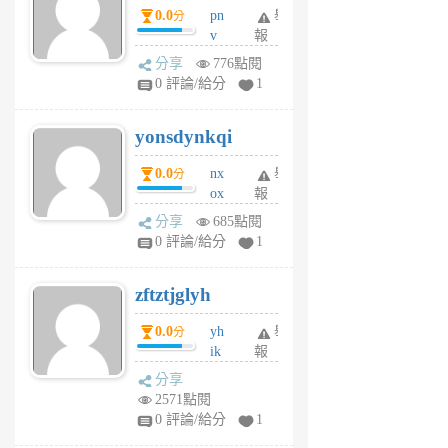
0.0
pn
舉
分
月
v
報
前
wt
分享
776點閱
sv
0 評論/給分
1
jd
j
yonsdynkqi
6
個
0.0
nx
舉
分
月
ox
報
前
rh
分享
685點閱
pe
0 評論/給分
1
er
6
zftztjglyh
個
月
0.0
yh
舉
分
前
ik
報
s
分享
m
2571點閱
tu
0 評論/給分
1
m