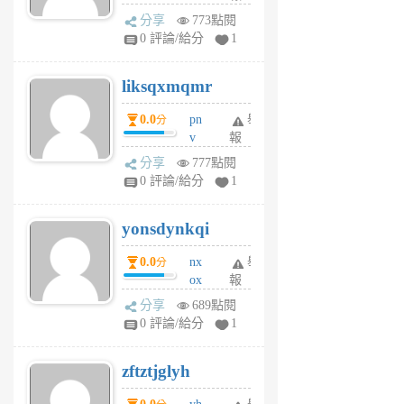
rv
分享
773點閱
pj
0 評論/給分
1
qf
r
liksqxmqmr
6
個
0.0
pn
舉
分
月
v
報
前
wt
分享
777點閱
sv
0 評論/給分
1
jd
j
yonsdynkqi
6
個
0.0
nx
舉
分
月
ox
報
前
rh
分享
689點閱
pe
0 評論/給分
1
er
6
zftztjglyh
個
月