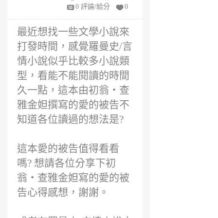
6
0 評論/給分
0
年
前
最近想找一些文學小說來
打發時間，感覺羅曼史/言
情小說似乎比較多小說類
型，看能不能閱讀的時間
久一點，這本由初翁‧查
雅金妲撰寫的愛的被告不
知道各位讀過的想法是?
這本愛的被告值得看看
嗎? 想請各位分享下初
翁‧查雅金妲寫的愛的被
告心得感想，謝謝。