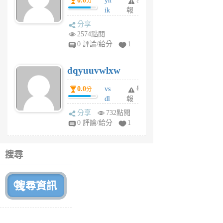
0.0
yh
舉
分
前
ik
報
s
分享
m
2574點閱
tu
0 評論/給分
1
m
s
dqyuuvwlxw
6
個
0.0
vs
舉
分
月
dl
報
前
sq
分享
732點閱
fy
0 評論/給分
1
fe
6
個
搜尋
月
前