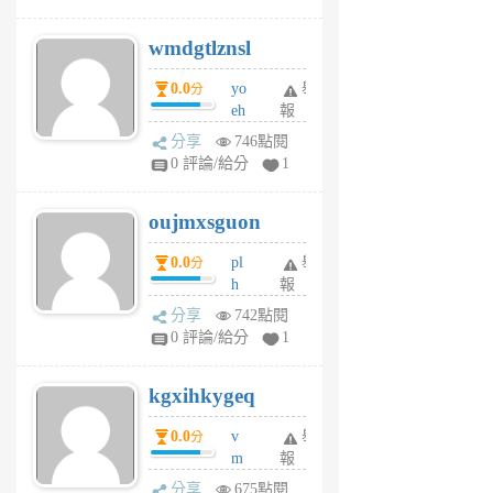
cf
v
wmdgtlznsl
R
P
0.0
yo
舉
分
m
eh
報
v
ld
A
分享
746點閱
gy
V
0 評論/給分
1
ik
G
6
6
oujmxsguon
個
個
月
月
0.0
pl
舉
分
前
前
h
報
wi
分享
742點閱
w
0 評論/給分
1
sh
uq
kgxihkygeq
6
個
0.0
v
舉
分
月
m
報
前
sg
分享
675點閱