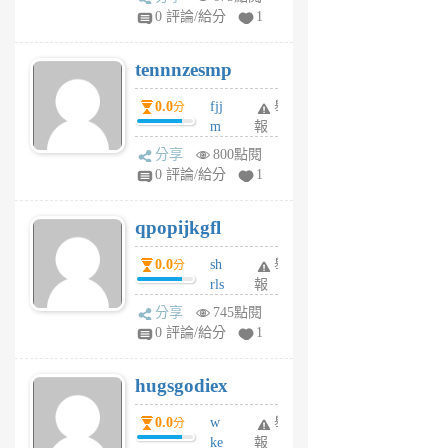
sr
0 評論/給分
1
vg
pn
tennnzesmp
6
個
0.0
fjj
舉
分
月
m
報
前
w
分享
800點閱
rs
0 評論/給分
1
uy
j
qpopijkgfl
6
個
0.0
sh
舉
分
月
rls
報
前
k
分享
745點閱
m
0 評論/給分
1
zt
g
hugsgodiex
6
個
0.0
w
舉
分
月
ke
報
前