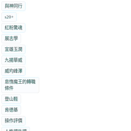
與神同行
s20+
紅粉驚魂
展志學
宜雄玉潤
九揚華威
威均峰澤
怠惰魔王的轉職
條件
登山鞋
肯德基
操作評價