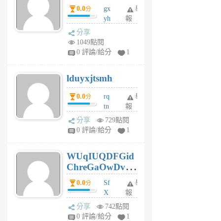
0.0
gx
舉
分
個
yh
報
月
dq
前
分享
vo
1049點閱
jl
0 評論/給分
1
6
個
lduyxjtsmh
月
前
0.0
rq
舉
分
tn
報
jt
分享
729點閱
gl
0 評論/給分
1
gy
6
WUqIUQDFGid
個
ChreGaOwDv
月
前
dY
0.0
Sf
舉
分
X
報
Pe
分享
742點閱
Jc
0 評論/給分
1