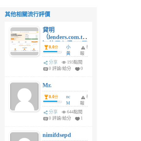
其他相關流行評價
貸明
（lenders.com.tw
）使用心得 — 民
0.0
小
舉
分
間貸款比較平台
黃
報
體驗
蜂
分享
193點閱
1
0 評論/給分
0
個
月
Mr.
前
0.0
nc
舉
分
M
報
U
分享
644點閱
F
0 評論/給分
1
C
M
nimifdsepd
U
5