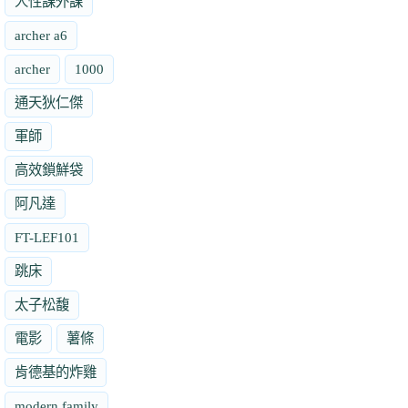
人性課外課
archer a6
archer
1000
通天狄仁傑
軍師
高效鎖鮮袋
阿凡達
FT-LEF101
跳床
太子松馥
電影
薯條
肯德基的炸雞
modern family