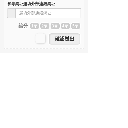
參考網址
選填外部連結網址
給分
1
2
3
4
5