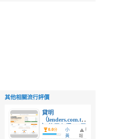
其他相關流行評價
貸明
（lenders.com.tw
）使用心得 — 民
0.0
小
舉
分
間貸款比較平台
黃
報