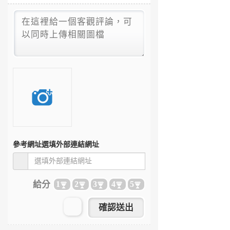
參考網址
選填外部連結網址
給分
1
2
3
4
5