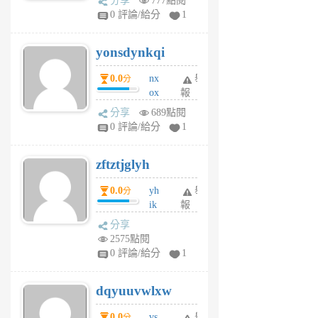
分享
777點閱
sv
0 評論/給分
1
jd
j
yonsdynkqi
6
個
0.0
nx
舉
分
月
ox
報
前
rh
分享
689點閱
pe
0 評論/給分
1
er
6
zftztjglyh
個
月
0.0
yh
舉
分
前
ik
報
s
分享
m
2575點閱
tu
0 評論/給分
1
m
s
dqyuuvwlxw
6
個
0.0
vs
舉
分