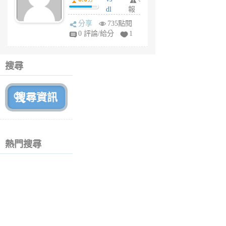
月
dl
報
前
sq
分享
735點閱
fy
0 評論/給分
1
fe
6
個
搜尋
月
前
熱門搜尋