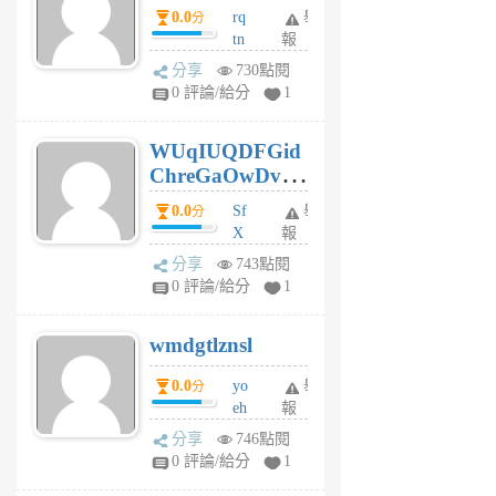
0.0
rq
舉
分
tn
報
jt
分享
730點閱
gl
0 評論/給分
1
gy
6
WUqIUQDFGid
個
ChreGaOwDv
月
前
dY
0.0
Sf
舉
分
X
報
Pe
分享
743點閱
Jc
0 評論/給分
1
cf
v
wmdgtlznsl
R
P
0.0
yo
舉
分
m
eh
報
v
ld
A
分享
746點閱
gy
V
0 評論/給分
1
ik
G