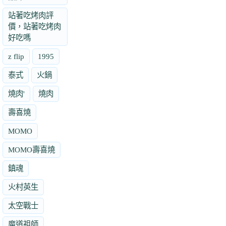
站著吃烤肉評
價，站著吃烤肉
好吃嗎
z flip
1995
泰式
火鍋
燒肉'
燒肉
壽喜燒
MOMO
MOMO壽喜燒
鎮魂
火村英生
太空戰士
魔道祖師