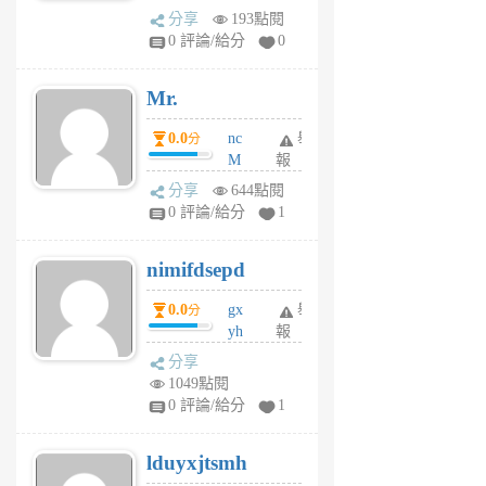
體驗
蜂
分享
193點閱
1
0 評論/給分
0
個
月
Mr.
前
0.0
nc
舉
分
M
報
U
分享
644點閱
F
0 評論/給分
1
C
M
nimifdsepd
U
5
0.0
gx
舉
分
個
yh
報
月
dq
前
分享
vo
1049點閱
jl
0 評論/給分
1
6
個
lduyxjtsmh
月
前