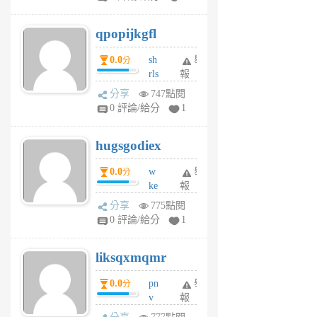
uy
j
qpopijkgfl
6
個
0.0
sh
舉
分
月
rls
報
前
k
分享
747點閱
m
0 評論/給分
1
zt
g
hugsgodiex
6
個
0.0
w
舉
分
月
ke
報
前
rv
分享
775點閱
pj
0 評論/給分
1
qf
r
liksqxmqmr
6
個
0.0
pn
舉
分
月
v
報
前
wt