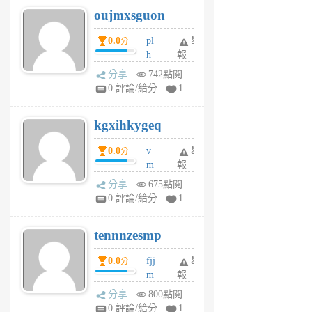
6
6
oujmxsguon
個
個
月
月
0.0
pl
舉
分
前
前
h
報
wi
分享
742點閱
w
0 評論/給分
1
sh
uq
kgxihkygeq
6
個
0.0
v
舉
分
月
m
報
前
sg
分享
675點閱
sr
0 評論/給分
1
vg
pn
tennnzesmp
6
個
0.0
fjj
舉
分
月
m
報
前
w
分享
800點閱
rs
0 評論/給分
1