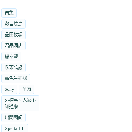
泰集
激旨燒鳥
品田牧場
君品酒店
鼎泰豐
喫茶萬歲
藍色生死戀
Sony
羊肉
這種事、人家不
知道啦
出閨閣記
Xperia 1 II