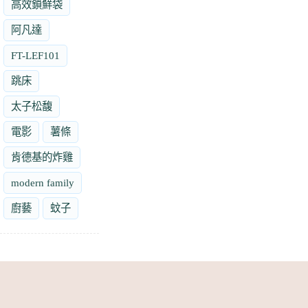
高效鎖鮮袋
阿凡達
FT-LEF101
跳床
太子松馥
電影
薯條
肯德基的炸雞
modern family
廚藝
蚊子