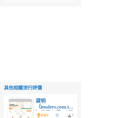
其他相關流行評價
貸明
（lenders.com.tw
）使用心得 — 民
0.0
小
舉
分