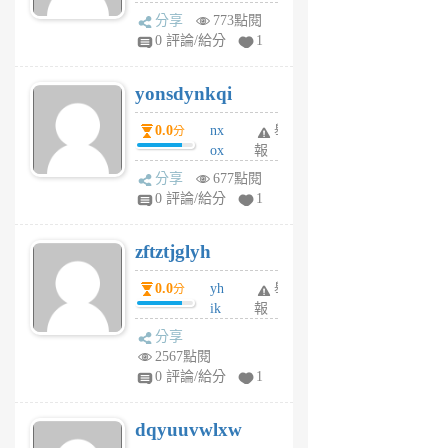
wt
分享
773點閱
sv
0 評論/給分
1
jd
j
yonsdynkqi
6
個
0.0
nx
舉
分
月
ox
報
前
rh
分享
677點閱
pe
0 評論/給分
1
er
6
zftztjglyh
個
月
0.0
yh
舉
分
前
ik
報
s
分享
m
2567點閱
tu
0 評論/給分
1
m
s
dqyuuvwlxw
6