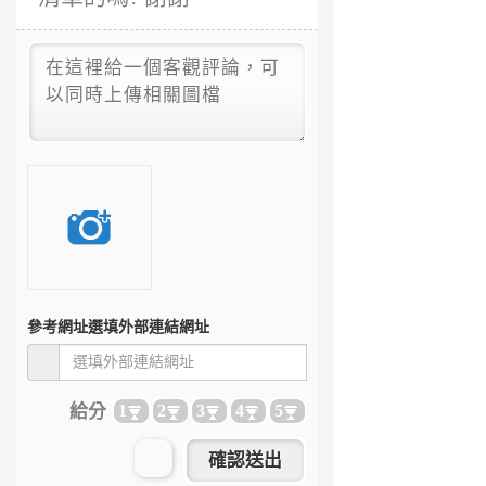
參考網址
選填外部連結網址
給分
1
2
3
4
5