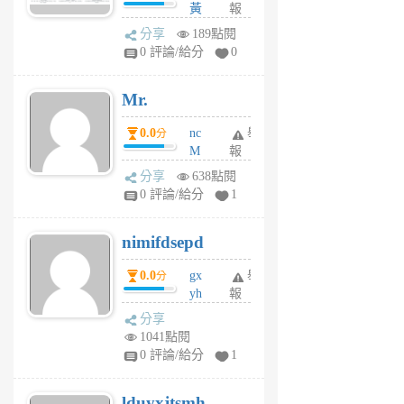
間貸款比較平台
黃
報
體驗
蜂
分享
189點閱
1
0 評論/給分
0
個
月
Mr.
前
0.0
nc
舉
分
M
報
U
分享
638點閱
F
0 評論/給分
1
C
M
nimifdsepd
U
5
0.0
gx
舉
分
個
yh
報
月
dq
前
分享
vo
1041點閱
jl
0 評論/給分
1
6
個
lduyxjtsmh
月