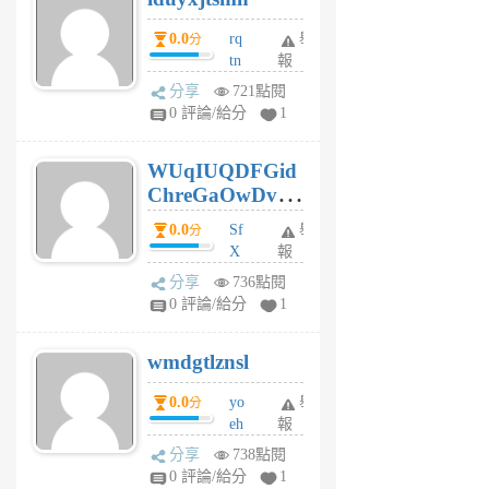
前
0.0
rq
舉
分
tn
報
jt
分享
721點閱
gl
0 評論/給分
1
gy
6
WUqIUQDFGid
個
ChreGaOwDv
月
前
dY
0.0
Sf
舉
分
X
報
Pe
分享
736點閱
Jc
0 評論/給分
1
cf
v
wmdgtlznsl
R
P
0.0
yo
舉
分
m
eh
報
v
ld
A
分享
738點閱
gy
V
0 評論/給分
1