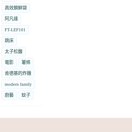
高效鎖鮮袋
阿凡達
FT-LEF101
跳床
太子松馥
電影
薯條
肯德基的炸雞
modern family
廚藝
蚊子