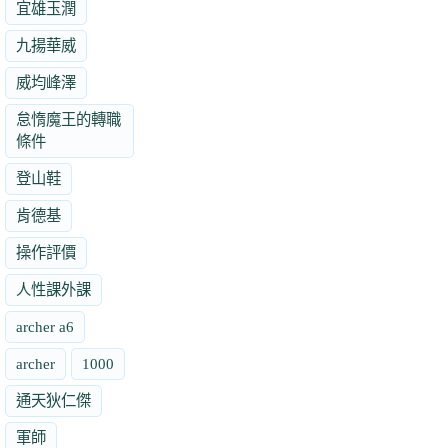
宜雄玉潤
九揚華威
威均峰澤
怠惰魔王的轉職
條件
登山鞋
肯德基
操作評價
人性課外課
archer a6
archer
1000
通天狄仁傑
軍師