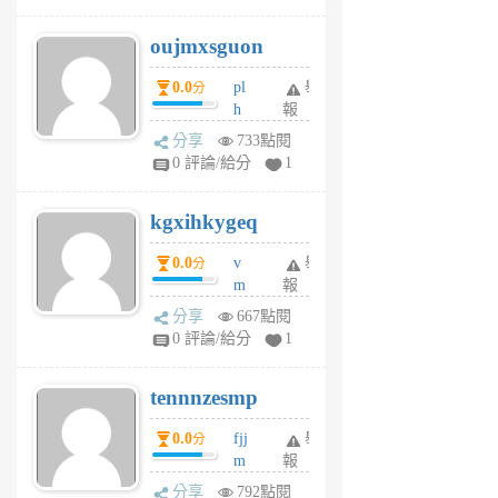
ik
G
6
6
oujmxsguon
個
個
月
月
0.0
pl
舉
分
前
前
h
報
wi
分享
733點閱
w
0 評論/給分
1
sh
uq
kgxihkygeq
6
個
0.0
v
舉
分
月
m
報
前
sg
分享
667點閱
sr
0 評論/給分
1
vg
pn
tennnzesmp
6
個
0.0
fjj
舉
分
月
m
報
前
w
分享
792點閱