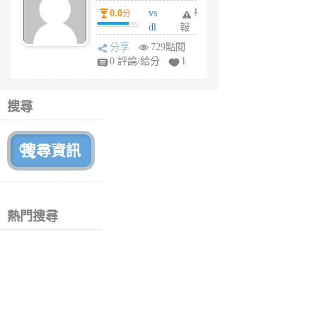
個
0.0
vs
舉
分
月
dl
報
前
sq
分享
729點閱
fy
0 評論/給分
1
fe
6
個
搜尋
月
前
熱門搜尋