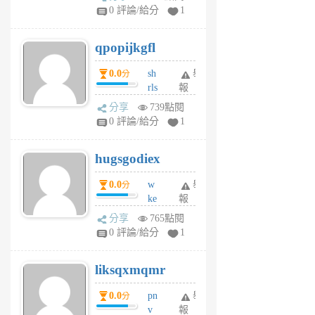
rs
0 評論/給分
1
uy
j
qpopijkgfl
6
個
0.0
sh
舉
分
月
rls
報
前
k
分享
739點閱
m
0 評論/給分
1
zt
g
hugsgodiex
6
個
0.0
w
舉
分
月
ke
報
前
rv
分享
765點閱
pj
0 評論/給分
1
qf
r
liksqxmqmr
6
個
0.0
pn
舉
分
月
v
報
前