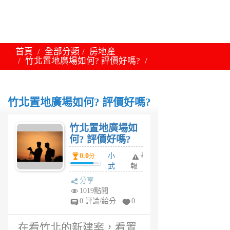
首頁
全部分類
房地產
竹北置地廣場如何? 評價好嗎?
竹北置地廣場如何? 評價好嗎?
竹北置地廣場如
何? 評價好嗎?
0.0
小
舉
分
武
報
6
分享
年
1019點閱
前
0 評論/給分
0
在看竹北的新建案，看置