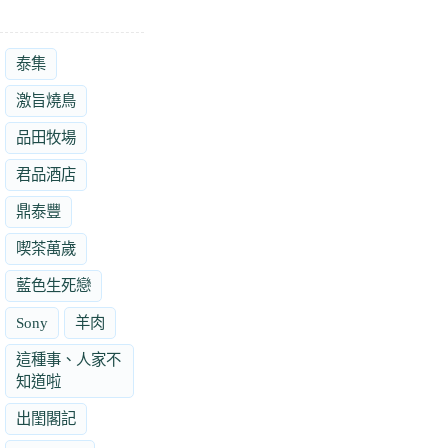
泰集
激旨燒鳥
品田牧場
君品酒店
鼎泰豐
喫茶萬歲
藍色生死戀
Sony
羊肉
這種事、人家不
知道啦
出閨閣記