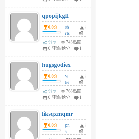
uy
j
qpopijkgfl
6
個
0.0
sh
舉
分
月
rls
報
前
k
分享
743點閱
m
0 評論/給分
1
zt
g
hugsgodiex
6
個
0.0
w
舉
分
月
ke
報
前
rv
分享
768點閱
pj
0 評論/給分
1
qf
r
liksqxmqmr
6
個
0.0
pn
舉
分
月
v
報
前
wt