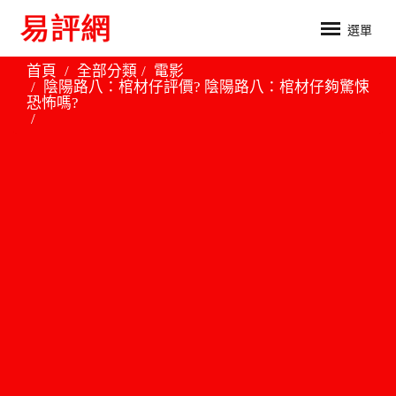
選單
首頁
全部分類
電影
陰陽路八：棺材仔評價? 陰陽路八：棺材仔夠驚悚
恐怖嗎?