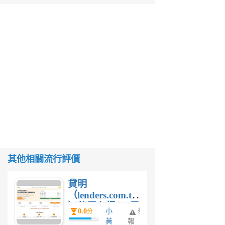
其他相關流行評價
貸明
（lenders.com.tw
）使用心得 — 民
0.0
小
舉
分
間貸款比較平台
黃
報