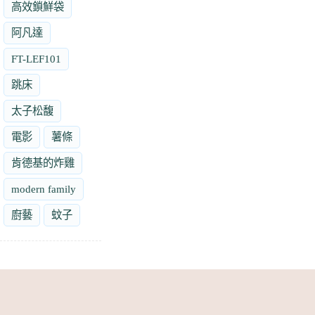
高效鎖鮮袋
阿凡達
FT-LEF101
跳床
太子松馥
電影
薯條
肯德基的炸雞
modern family
廚藝
蚊子