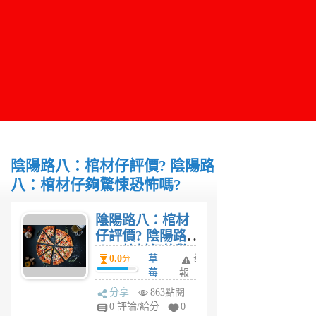
陰陽路八：棺材仔評價? 陰陽路
八：棺材仔夠驚悚恐怖嗎?
陰陽路八：棺材
仔評價? 陰陽路
八：棺材仔夠驚
0.0
草
舉
分
悚恐怖嗎?
莓
報
6
分享
863點閱
年
0 評論/給分
0
前