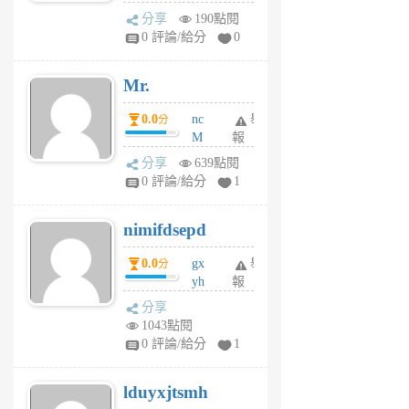
體驗
蜂
分享
190點閱
1
0 評論/給分
0
個
月
Mr.
前
0.0
nc
舉
分
M
報
U
分享
639點閱
F
0 評論/給分
1
C
M
nimifdsepd
U
5
0.0
gx
舉
分
個
yh
報
月
dq
前
分享
vo
1043點閱
jl
0 評論/給分
1
6
個
lduyxjtsmh
月