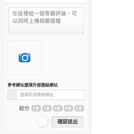
參考網址
選填外部連結網址
給分
1
2
3
4
5