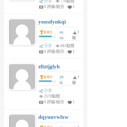
分享
776點閱
sv
0 評論/給分
1
jd
j
yonsdynkqi
6
個
0.0
nx
舉
分
月
ox
報
前
rh
分享
681點閱
pe
0 評論/給分
1
er
6
zftztjglyh
個
月
0.0
yh
舉
分
前
ik
報
s
分享
m
2570點閱
tu
0 評論/給分
1
m
s
dqyuuvwlxw
6
個