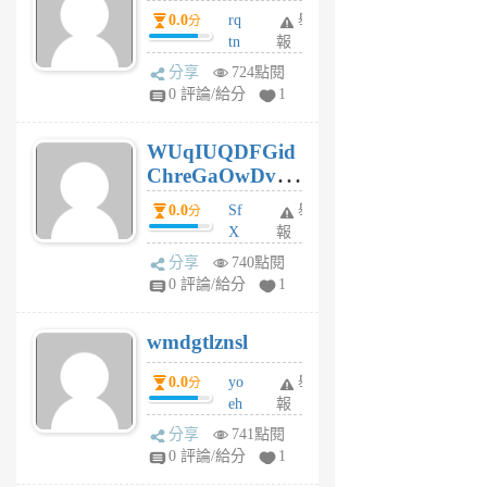
前
0.0
rq
舉
分
tn
報
jt
分享
724點閱
gl
0 評論/給分
1
gy
6
WUqIUQDFGid
個
ChreGaOwDv
月
前
dY
0.0
Sf
舉
分
X
報
Pe
分享
740點閱
Jc
0 評論/給分
1
cf
v
wmdgtlznsl
R
P
0.0
yo
舉
分
m
eh
報
v
ld
A
分享
741點閱
gy
V
0 評論/給分
1
ik
G