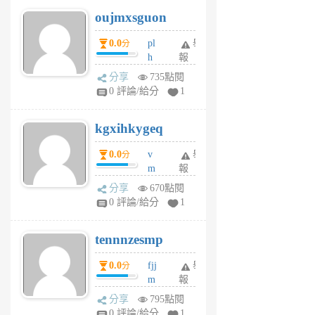
6
6
oujmxsguon
個
個
月
月
0.0
pl
舉
分
前
前
h
報
wi
分享
735點閱
w
0 評論/給分
1
sh
uq
kgxihkygeq
6
個
0.0
v
舉
分
月
m
報
前
sg
分享
670點閱
sr
0 評論/給分
1
vg
pn
tennnzesmp
6
個
0.0
fjj
舉
分
月
m
報
前
w
分享
795點閱
rs
0 評論/給分
1