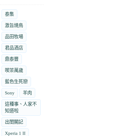
泰集
激旨燒鳥
品田牧場
君品酒店
鼎泰豐
喫茶萬歲
藍色生死戀
Sony
羊肉
這種事、人家不
知道啦
出閨閣記
Xperia 1 II