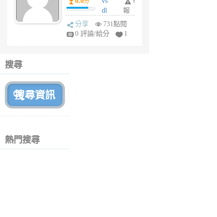
0.0
vs
舉
分
月
dl
報
前
sq
分享
731點閱
fy
0 評論/給分
1
fe
6
個
搜尋
月
前
熱門搜尋