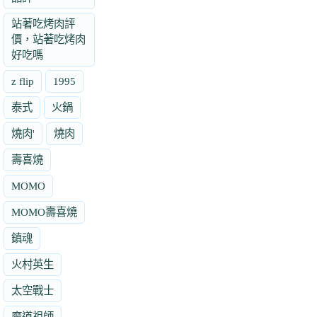
站著吃烤肉評
價，站著吃烤肉
好吃嗎
z flip
1995
泰式
火鍋
燒肉'
燒肉
壽喜燒
MOMO
MOMO壽喜燒
鎮魂
火村英生
太空戰士
魔道祖師