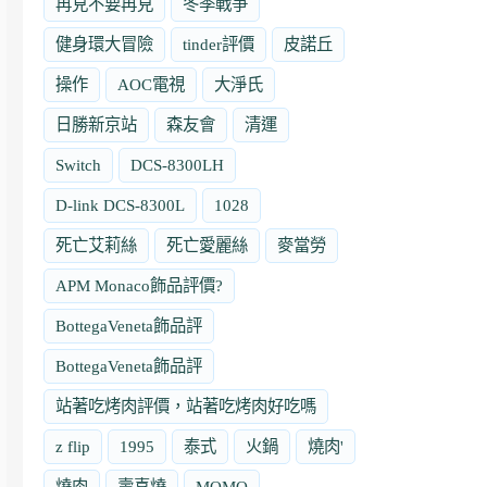
再見不要再見
冬季戰爭
健身環大冒險
tinder評價
皮諾丘
操作
AOC電視
大淨氏
日勝新京站
森友會
清運
Switch
DCS-8300LH
D-link DCS-8300L
1028
死亡艾莉絲
死亡愛麗絲
麥當勞
APM Monaco飾品評價?
BottegaVeneta飾品評
BottegaVeneta飾品評
站著吃烤肉評價，站著吃烤肉好吃嗎
z flip
1995
泰式
火鍋
燒肉'
燒肉
壽喜燒
MOMO