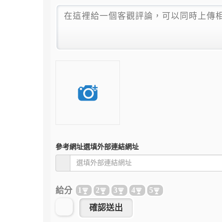
參考網址
選填外部連結網址
給分
1
2
3
4
5