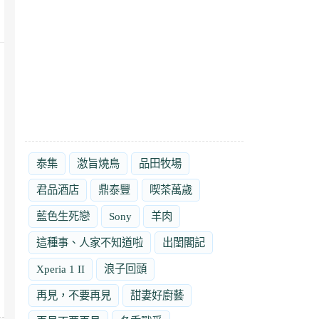
泰集
激旨燒鳥
品田牧場
君品酒店
鼎泰豐
喫茶萬歲
藍色生死戀
Sony
羊肉
這種事、人家不知道啦
出閨閣記
Xperia 1 II
浪子回頭
再見，不要再見
甜妻好廚藝