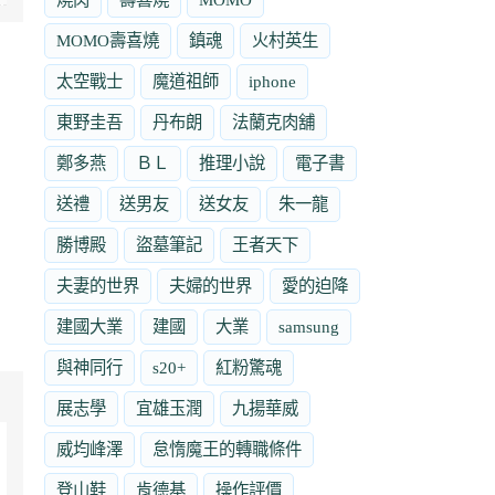
MOMO壽喜燒
鎮魂
火村英生
太空戰士
魔道祖師
iphone
東野圭吾
丹布朗
法蘭克肉舖
鄭多燕
ＢＬ
推理小說
電子書
送禮
送男友
送女友
朱一龍
勝博殿
盜墓筆記
王者天下
夫妻的世界
夫婦的世界
愛的迫降
建國大業
建國
大業
samsung
與神同行
s20+
紅粉驚魂
展志學
宜雄玉潤
九揚華威
威均峰澤
怠惰魔王的轉職條件
登山鞋
肯德基
操作評價