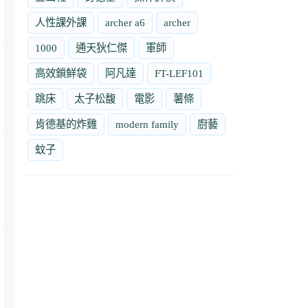
人性課外課
archer a6
archer
1000
通天狄仁傑
軍師
高效鎖鮮袋
阿凡達
FT-LEF101
跳床
太子松馥
電影
薯條
肯德基的炸雞
modern family
廚藝
蚊子