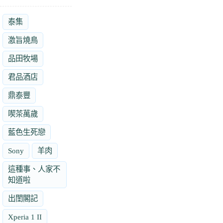
泰集
激旨燒鳥
品田牧場
君品酒店
鼎泰豐
喫茶萬歲
藍色生死戀
Sony
羊肉
這種事、人家不
知道啦
出閨閣記
Xperia 1 II