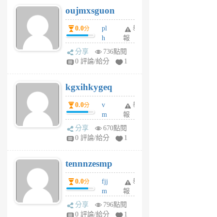
6
6
oujmxsguon
個
個
月
月
0.0
pl
舉
分
前
前
h
報
wi
分享
736點閱
w
0 評論/給分
1
sh
uq
kgxihkygeq
6
個
0.0
v
舉
分
月
m
報
前
sg
分享
670點閱
sr
0 評論/給分
1
vg
pn
tennnzesmp
6
個
0.0
fjj
舉
分
月
m
報
前
w
分享
796點閱
rs
0 評論/給分
1