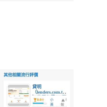
其他相關流行評價
貸明
（lenders.com.tw
）使用心得 — 民
0.0
小
舉
分
間貸款比較平台
黃
報