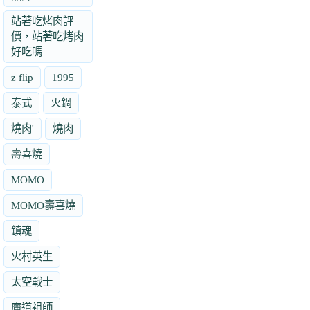
站著吃烤肉評
價，站著吃烤肉
好吃嗎
z flip
1995
泰式
火鍋
燒肉'
燒肉
壽喜燒
MOMO
MOMO壽喜燒
鎮魂
火村英生
太空戰士
魔道祖師