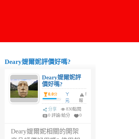
Deary媞爾妮評價好嗎?
Deary媞爾妮評
價好嗎?
0.0
ㄚ
舉
分
元
報
6
分享
830點閱
年
0 評論/給分
0
前
Deary媞爾妮相關的開架