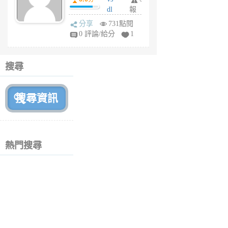
月
dl
報
前
sq
分享
731點閱
fy
0 評論/給分
1
fe
6
個
搜尋
月
前
熱門搜尋