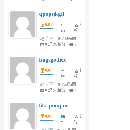
uy
j
qpopijkgfl
6
個
0.0
sh
舉
分
月
rls
報
前
k
分享
743點閱
m
0 評論/給分
1
zt
g
hugsgodiex
6
個
0.0
w
舉
分
月
ke
報
前
rv
分享
768點閱
pj
0 評論/給分
1
qf
r
liksqxmqmr
6
個
0.0
pn
舉
分
月
v
報
前
wt