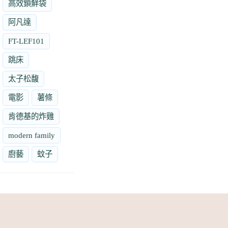
高效鎖鮮袋
阿凡達
FT-LEF101
跳床
太子松馥
電影
薯條
肯德基的炸雞
modern family
廚藝
蚊子