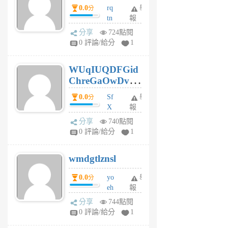
0.0
rq
舉
分
tn
報
jt
分享
724點閱
gl
0 評論/給分
1
gy
6
WUqIUQDFGid
個
ChreGaOwDv
月
前
dY
0.0
Sf
舉
分
X
報
Pe
分享
740點閱
Jc
0 評論/給分
1
cf
v
wmdgtlznsl
R
P
0.0
yo
舉
分
m
eh
報
v
ld
A
分享
744點閱
gy
V
0 評論/給分
1
ik
G