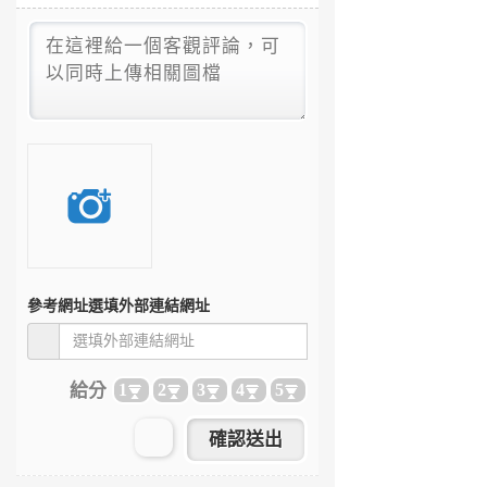
參考網址
選填外部連結網址
給分
1
2
3
4
5