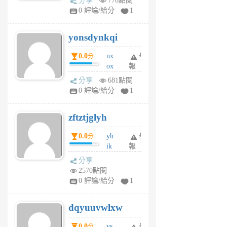
分享
776點閱
sv
0 評論/給分
1
jd
j
yonsdynkqi
6
個
0.0
nx
舉
分
月
ox
報
前
rh
分享
681點閱
pe
0 評論/給分
1
er
6
zftztjglyh
個
月
0.0
yh
舉
分
前
ik
報
s
分享
m
2570點閱
tu
0 評論/給分
1
m
s
dqyuuvwlxw
6
個
0.0
vs
舉
分