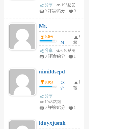
體驗
蜂
分享
193點閱
1
0 評論/給分
0
個
月
Mr.
前
0.0
nc
舉
分
M
報
U
分享
640點閱
F
0 評論/給分
1
C
M
nimifdsepd
U
5
0.0
gx
舉
分
個
yh
報
月
dq
前
分享
vo
1043點閱
jl
0 評論/給分
1
6
個
lduyxjtsmh
月
前