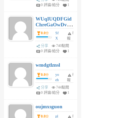
gl
0 評論/給分
1
gy
6
WUqIUQDFGid
個
ChreGaOwDv
月
前
dY
0.0
Sf
舉
分
X
報
Pe
分享
740點閱
Jc
0 評論/給分
1
cf
v
wmdgtlznsl
R
P
0.0
yo
舉
分
m
eh
報
v
ld
A
分享
744點閱
gy
V
0 評論/給分
1
ik
G
6
6
oujmxsguon
個
個
月
月
0.0
pl
舉
分
前
前