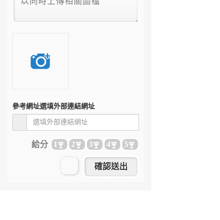
參考網址
選填外部連結網址
給分
1
2
3
4
5