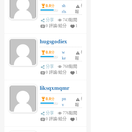
個
0.0
sh
舉
分
月
rls
報
前
k
分享
743點閱
m
0 評論/給分
1
zt
g
hugsgodiex
6
個
0.0
w
舉
分
月
ke
報
前
rv
分享
768點閱
pj
0 評論/給分
1
qf
r
liksqxmqmr
6
個
0.0
pn
舉
分
月
v
報
前
wt
分享
776點閱
sv
0 評論/給分
1
jd
j