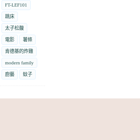
FT-LEF101
跳床
太子松馥
電影
薯條
肯德基的炸雞
modern family
廚藝
蚊子