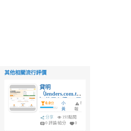
其他相關流行評價
貸明
（lenders.com.tw
）使用心得 — 民
0.0
小
舉
分
間貸款比較平台
黃
報
體驗
蜂
分享
193點閱
1
0 評論/給分
0
個