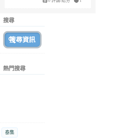
0 評論/給分
1
fe
6
個
搜尋
月
前
熱門搜尋
泰集