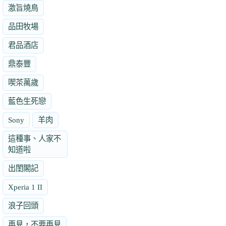
激旨燒鳥
品田牧場
君品酒店
鼎泰豐
喫茶萬歲
藍色生死戀
Sony
羊肉
這種事、人家不
知道啦
出閨閣記
Xperia 1 II
浪子回頭
再見，不要再見