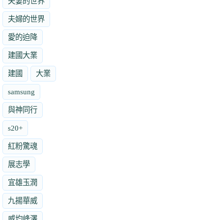
夫妻的世界
夫婦的世界
愛的迫降
建國大業
建國
大業
samsung
與神同行
s20+
紅粉驚魂
展志學
宜雄玉潤
九揚華威
威均峰澤