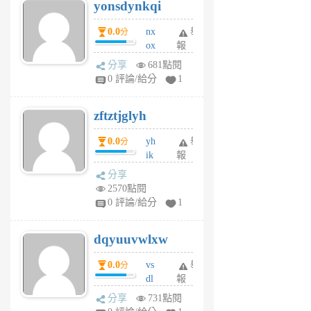
yonsdynkqi
6
個
0.0
nx
舉
分
月
ox
報
前
rh
分享
681點閱
pe
0 評論/給分
1
er
6
zftztjglyh
個
月
0.0
yh
舉
分
前
ik
報
s
分享
m
2570點閱
tu
0 評論/給分
1
m
s
dqyuuvwlxw
6
個
0.0
vs
舉
分
月
dl
報
前
sq
分享
731點閱
fy