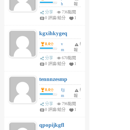
h
報
wi
分享
736點閱
w
0 評論/給分
1
sh
uq
kgxihkygeq
6
個
0.0
v
舉
分
月
m
報
前
sg
分享
670點閱
sr
0 評論/給分
1
vg
pn
tennnzesmp
6
個
0.0
fjj
舉
分
月
m
報
前
w
分享
796點閱
rs
0 評論/給分
1
uy
j
qpopijkgfl
6