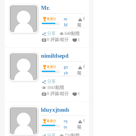
月
Mr.
前
0.0
nc
舉
分
M
報
U
分享
640點閱
F
0 評論/給分
1
C
M
nimifdsepd
U
5
0.0
gx
舉
分
個
yh
報
月
dq
前
分享
vo
1043點閱
jl
0 評論/給分
1
6
個
lduyxjtsmh
月
前
0.0
rq
舉
分
tn
報
jt
分享
724點閱