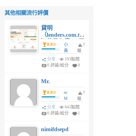
其他相關流行評價
貸明
（lenders.com.tw
）使用心得 — 民
0.0
小
舉
分
間貸款比較平台
黃
報
體驗
蜂
分享
193點閱
1
0 評論/給分
0
個
月
Mr.
前
0.0
nc
舉
分
M
報
U
分享
641點閱
F
0 評論/給分
1
C
M
nimifdsepd
U
5