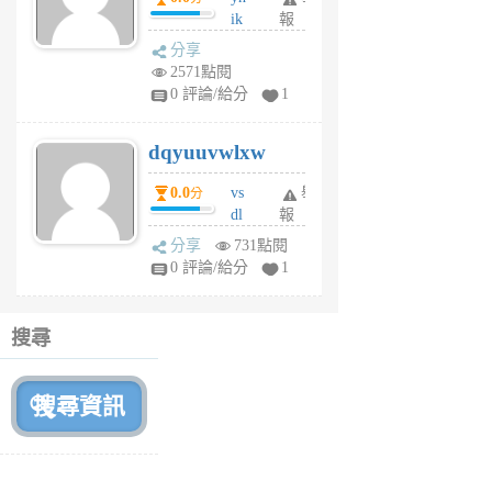
ik
報
s
分享
m
2571點閱
tu
0 評論/給分
1
m
s
dqyuuvwlxw
6
個
0.0
vs
舉
分
月
dl
報
前
sq
分享
731點閱
fy
0 評論/給分
1
fe
6
個
搜尋
月
前