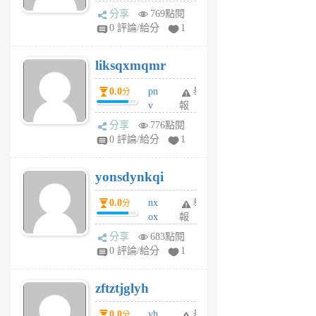
rv
分享
769點閱
pj
0 評論/給分
1
qf
r
liksqxmqmr
6
個
0.0
pn
舉
分
月
v
報
前
wt
分享
776點閱
sv
0 評論/給分
1
jd
j
yonsdynkqi
6
個
0.0
nx
舉
分
月
ox
報
前
rh
分享
683點閱
pe
0 評論/給分
1
er
6
zftztjglyh
個
月
0.0
yh
舉
分
前