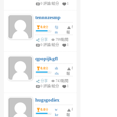
sr
0 評論/給分
1
vg
pn
tennnzesmp
6
個
0.0
fjj
舉
分
月
m
報
前
w
分享
799點閱
rs
0 評論/給分
1
uy
j
qpopijkgfl
6
個
0.0
sh
舉
分
月
rls
報
前
k
分享
743點閱
m
0 評論/給分
1
zt
g
hugsgodiex
6
個
0.0
w
舉
分
月
ke
報
前