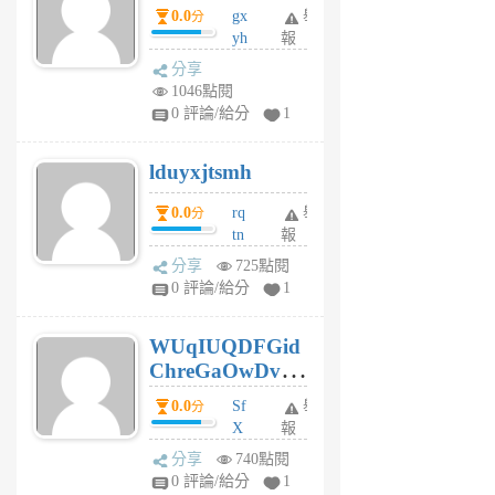
0.0
gx
舉
分
個
yh
報
月
dq
前
分享
vo
1046點閱
jl
0 評論/給分
1
6
個
lduyxjtsmh
月
前
0.0
rq
舉
分
tn
報
jt
分享
725點閱
gl
0 評論/給分
1
gy
6
WUqIUQDFGid
個
ChreGaOwDv
月
前
dY
0.0
Sf
舉
分
X
報
Pe
分享
740點閱
Jc
0 評論/給分
1
cf