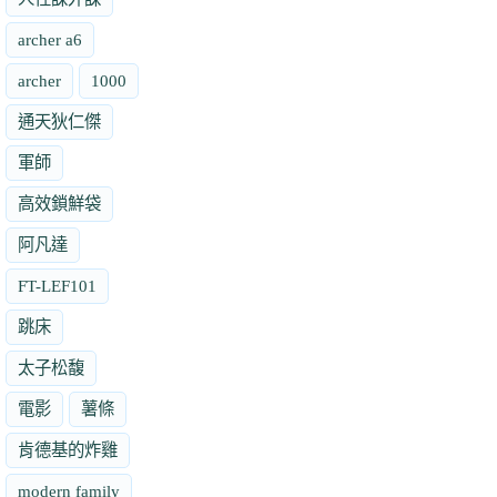
archer a6
archer
1000
通天狄仁傑
軍師
高效鎖鮮袋
阿凡達
FT-LEF101
跳床
太子松馥
電影
薯條
肯德基的炸雞
modern family