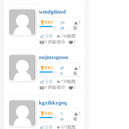
v
wmdgtlznsl
R
P
0.0
yo
舉
分
m
eh
報
v
ld
A
分享
744點閱
gy
V
0 評論/給分
1
ik
G
6
6
oujmxsguon
個
個
月
月
0.0
pl
舉
分
前
前
h
報
wi
分享
738點閱
w
0 評論/給分
1
sh
uq
kgxihkygeq
6
個
0.0
v
舉
分
月
m
報
前
sg
分享
671點閱