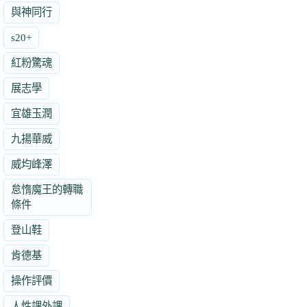
與神同行
s20+
紅粉驚魂
展志學
宜雄玉潤
九揚華威
威均峰澤
怠惰魔王的轉職
條件
登山鞋
肯德基
操作評價
人性課外課