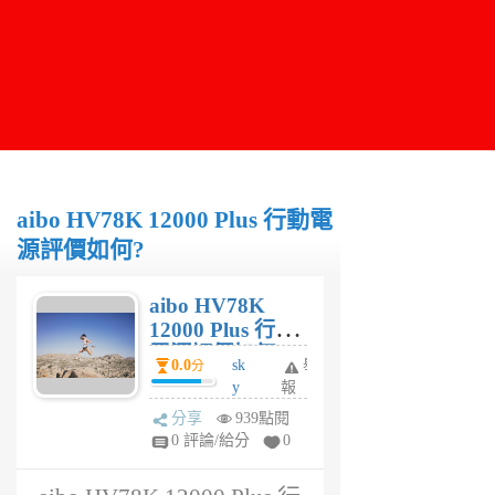
aibo HV78K 12000 Plus 行動電
源評價如何?
aibo HV78K
12000 Plus 行動
電源評價如何?
0.0
sk
舉
分
y
報
m
分享
939點閱
an
0 評論/給分
0
6
年