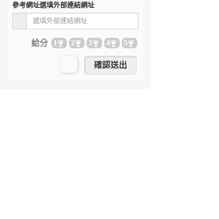
參考網址
選填外部連結網址
給分
1
2
3
4
5