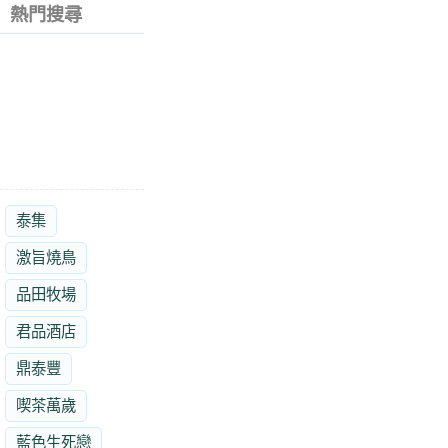
熱門搜尋
泰集
激旨燒鳥
品田牧場
君品酒店
鼎泰豐
喫茶萬歲
藍色生死戀