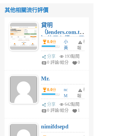
其他相關流行評價
貸明
（lenders.com.tw
）使用心得 — 民
0.0
小
舉
分
間貸款比較平台
黃
報
體驗
蜂
分享
193點閱
1
0 評論/給分
0
個
月
Mr.
前
0.0
nc
舉
分
M
報
U
分享
642點閱
F
0 評論/給分
1
C
M
nimifdsepd
U
5