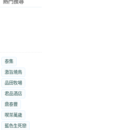
熱門搜尋
泰集
激旨燒鳥
品田牧場
君品酒店
鼎泰豐
喫茶萬歲
藍色生死戀