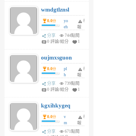
v
wmdgtlznsl
R
P
0.0
yo
舉
分
m
eh
報
v
ld
A
分享
744點閱
gy
V
0 評論/給分
1
ik
G
6
6
oujmxsguon
個
個
月
月
0.0
pl
舉
分
前
前
h
報
wi
分享
739點閱
w
0 評論/給分
1
sh
uq
kgxihkygeq
6
個
0.0
v
舉
分
月
m
報
前
sg
分享
671點閱
sr