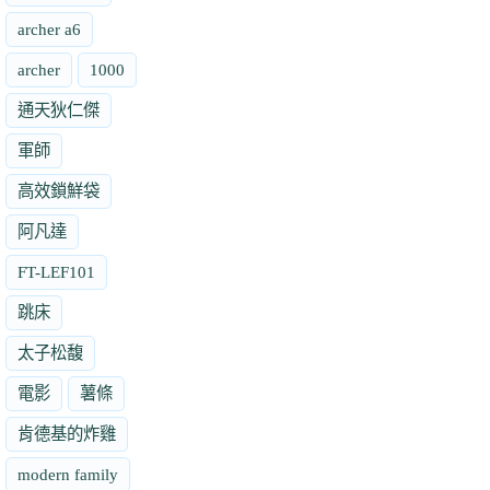
archer a6
archer
1000
通天狄仁傑
軍師
高效鎖鮮袋
阿凡達
FT-LEF101
跳床
太子松馥
電影
薯條
肯德基的炸雞
modern family