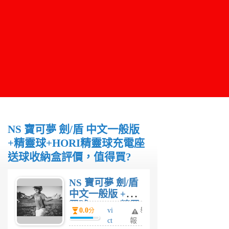
NS 寶可夢 劍/盾 中文一般版
+精靈球+HORI精靈球充電座
送球收納盒評價，值得買?
NS 寶可夢 劍/盾
中文一般版 +精
靈球+HORI精靈
0.0
vi
舉
分
球充電座 送球收
ct
報
納盒評價，值得