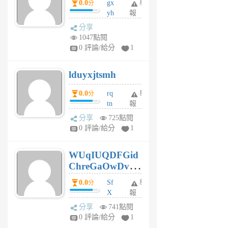
0.0
gx
舉
分
個
yh
報
月
dq
前
分享
vo
1047點閱
jl
0 評論/給分
1
6
個
lduyxjtsmh
月
前
0.0
rq
舉
分
tn
報
jt
分享
725點閱
gl
0 評論/給分
1
gy
6
WUqIUQDFGid
個
ChreGaOwDv
月
前
dY
0.0
Sf
舉
分
X
報
Pe
分享
741點閱
Jc
0 評論/給分
1
cf