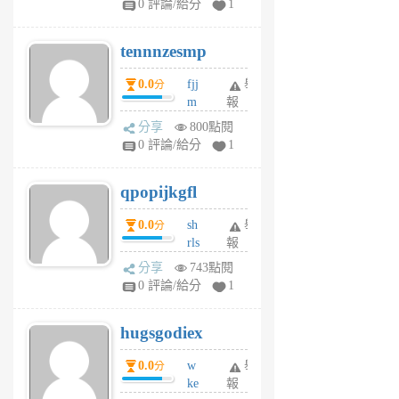
0 評論/給分
1
vg
pn
tennnzesmp
6
個
0.0
fjj
舉
分
月
m
報
前
w
分享
800點閱
rs
0 評論/給分
1
uy
j
qpopijkgfl
6
個
0.0
sh
舉
分
月
rls
報
前
k
分享
743點閱
m
0 評論/給分
1
zt
g
hugsgodiex
6
個
0.0
w
舉
分
月
ke
報
前