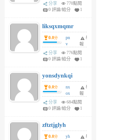
rv
分享
770點閱
pj
0 評論/給分
1
qf
r
liksqxmqmr
6
個
0.0
pn
舉
分
月
v
報
前
wt
分享
776點閱
sv
0 評論/給分
1
jd
j
yonsdynkqi
6
個
0.0
nx
舉
分
月
ox
報
前
rh
分享
684點閱
pe
0 評論/給分
1
er
6
zftztjglyh
個
月
0.0
yh
舉
分
前