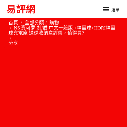
選單
首頁
全部分類
購物
NS 寶可夢 劍/盾 中文一般版 +精靈球+HORI精靈
球充電座 送球收納盒評價，值得買?
分享