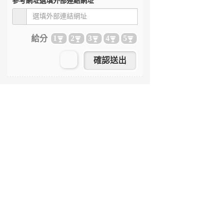
參考網址
選填外部連結網址
給分
1
2
3
4
5