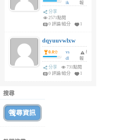
ik
報
s
分享
m
2571點閱
tu
0 評論/給分
1
m
s
dqyuuvwlxw
6
個
0.0
vs
舉
分
月
dl
報
前
sq
分享
731點閱
fy
0 評論/給分
1
fe
6
個
搜尋
月
前