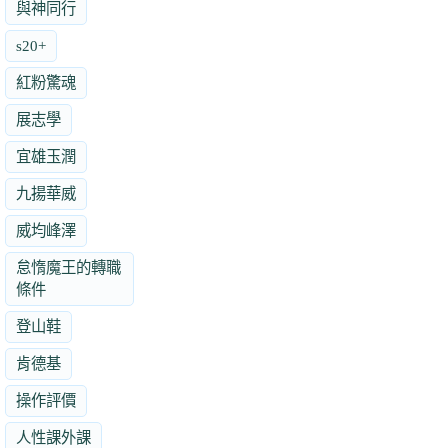
與神同行
s20+
紅粉驚魂
展志學
宜雄玉潤
九揚華威
威均峰澤
怠惰魔王的轉職
條件
登山鞋
肯德基
操作評價
人性課外課