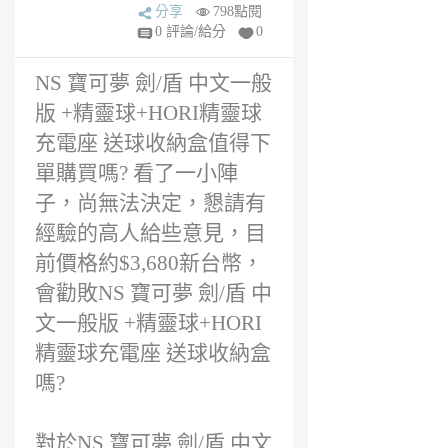
or
分享
798點閱
買?
6
0 評論/給分
0
年
前
NS 寶可夢 劍/盾 中文一般
版 +精靈球+HORI精靈球
充電座 送球收納盒值得下
單購買嗎? 看了一小陣
子，尚無法決定，懇請有
經驗的高人給些意見，目
前價格約$3,680新台幣，
會勸敗NS 寶可夢 劍/盾 中
文一般版 +精靈球+HORI
精靈球充電座 送球收納盒
嗎?
對於NS 寶可夢 劍/盾 中文