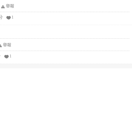
舉報
分
1
舉報
分
1