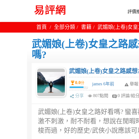
評價推
首頁
全部分類
書籍
武媚娘(上卷)女皇
武媚娘(上卷)女皇之路感
嗎?
武媚娘(上卷)女皇之路感想
0.0
分
james 6年前
舉報
分享
807點閱
0 評論/給
武媚娘(上卷)女皇之路好看嗎? 
激不刺激，耐不耐看，想說在閒暇
梭而過，好的歷史/武俠小說應該可