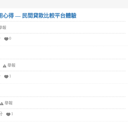
w）使用心得 — 民間貸款比較平台體驗
舉報
分
0
舉報
分
1
舉報
分
1