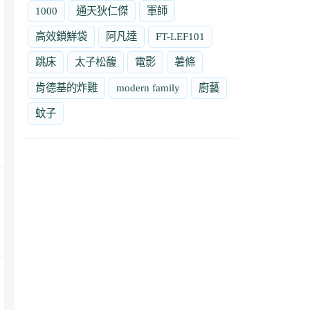
1000
通天狄仁傑
軍師
高效鎖鮮袋
阿凡達
FT-LEF101
跳床
太子松馥
電影
薯條
肯德基的炸雞
modern family
廚藝
蚊子