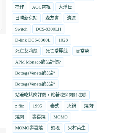
操作
AOC電視
大淨氏
日勝新京站
森友會
清運
Switch
DCS-8300LH
D-link DCS-8300L
1028
死亡艾莉絲
死亡愛麗絲
麥當勞
APM Monaco飾品評價?
BottegaVeneta飾品評
BottegaVeneta飾品評
站著吃烤肉評價，站著吃烤肉好吃嗎
z flip
1995
泰式
火鍋
燒肉'
燒肉
壽喜燒
MOMO
MOMO壽喜燒
鎮魂
火村英生