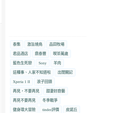
泰集
激旨燒鳥
品田牧場
君品酒店
鼎泰豐
喫茶萬歲
藍色生死戀
Sony
羊肉
這種事、人家不知道啦
出閨閣記
Xperia 1 II
浪子回頭
再見，不要再見
甜妻好廚藝
再見不要再見
冬季戰爭
健身環大冒險
tinder評價
皮諾丘