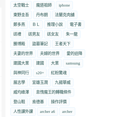
太空戰士
魔道祖師
iphone
東野圭吾
丹布朗
法蘭克肉舖
鄭多燕
ＢＬ
推理小說
電子書
送禮
送男友
送女友
朱一龍
勝博殿
盜墓筆記
王者天下
夫妻的世界
夫婦的世界
愛的迫降
建國大業
建國
大業
samsung
與神同行
s20+
紅粉驚魂
展志學
宜雄玉潤
九揚華威
威均峰澤
怠惰魔王的轉職條件
登山鞋
肯德基
操作評價
人性課外課
archer a6
archer