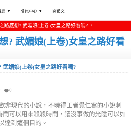
薦 ▼
會員中心 ▼
開箱文
之路感想? 武媚娘(上卷)女皇之路好看嗎?
想? 武媚娘(上卷)女皇之路好看
? 武媚娘(上卷)女皇之路好看嗎?
分
0
蠻喜歡非現代的小說，不曉得王者覺仁寫的小說刺
時間可以用來殺殺時間，讓沒事做的光陰可以如
以達到這個目的。