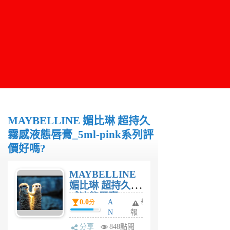
MAYBELLINE 媚比琳 超持久
霧感液態唇膏_5ml-pink系列評
價好嗎?
MAYBELLINE
媚比琳 超持久霧
感液態唇膏_5ml-
0.0
A
舉
分
pink系列評價好
N
報
嗎?
IE
分享
848點閱