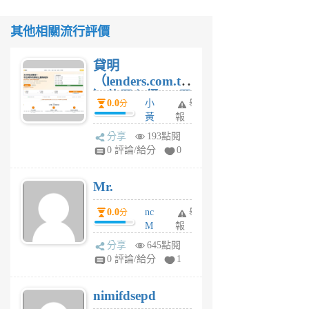
其他相關流行評價
貸明
（lenders.com.tw
）使用心得 — 民
0.0
小
舉
分
間貸款比較平台
黃
報
體驗
蜂
分享
193點閱
1
0 評論/給分
0
個
月
Mr.
前
0.0
nc
舉
分
M
報
U
分享
645點閱
F
0 評論/給分
1
C
M
nimifdsepd
U
5