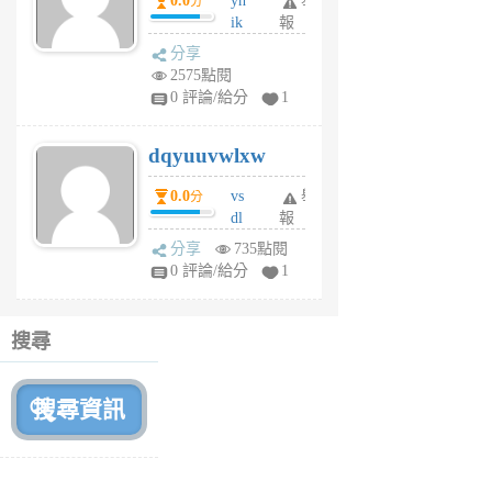
0.0
yh
舉
分
前
ik
報
s
分享
m
2575點閱
tu
0 評論/給分
1
m
s
dqyuuvwlxw
6
個
0.0
vs
舉
分
月
dl
報
前
sq
分享
735點閱
fy
0 評論/給分
1
fe
6
個
搜尋
月
前