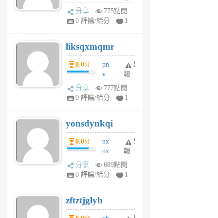
rv
分享
775點閱
pj
0 評論/給分
1
qf
r
liksqxmqmr
6
個
0.0
pn
舉
分
月
v
報
前
wt
分享
777點閱
sv
0 評論/給分
1
jd
j
yonsdynkqi
6
個
0.0
nx
舉
分
月
ox
報
前
rh
分享
689點閱
pe
0 評論/給分
1
er
6
zftztjglyh
個
月