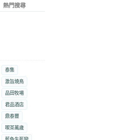
熱門搜尋
泰集
激旨燒鳥
品田牧場
君品酒店
鼎泰豐
喫茶萬歲
藍色生死戀