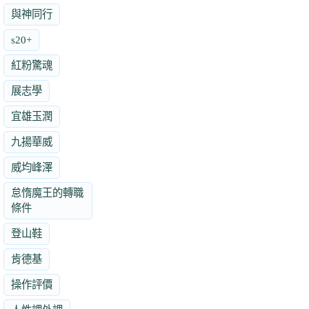
與神同行
s20+
紅粉驚魂
展志學
宜雄玉潤
九揚華威
威均峰澤
怠惰魔王的轉職
條件
登山鞋
肯德基
操作評價