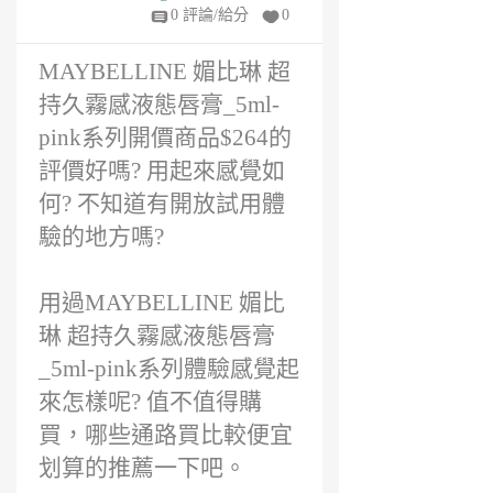
6
0 評論/給分
0
年
前
MAYBELLINE 媚比琳 超
持久霧感液態唇膏_5ml-
pink系列開價商品$264的
評價好嗎? 用起來感覺如
何? 不知道有開放試用體
驗的地方嗎?
用過MAYBELLINE 媚比
琳 超持久霧感液態唇膏
_5ml-pink系列體驗感覺起
來怎樣呢? 值不值得購
買，哪些通路買比較便宜
划算的推薦一下吧。