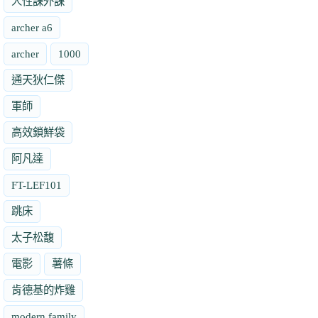
人性課外課
archer a6
archer
1000
通天狄仁傑
軍師
高效鎖鮮袋
阿凡達
FT-LEF101
跳床
太子松馥
電影
薯條
肯德基的炸雞
modern family