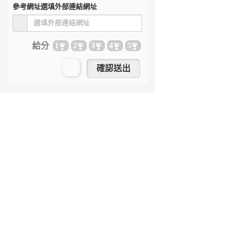
參考網址
選填外部連結網址
給分
1
2
3
4
5