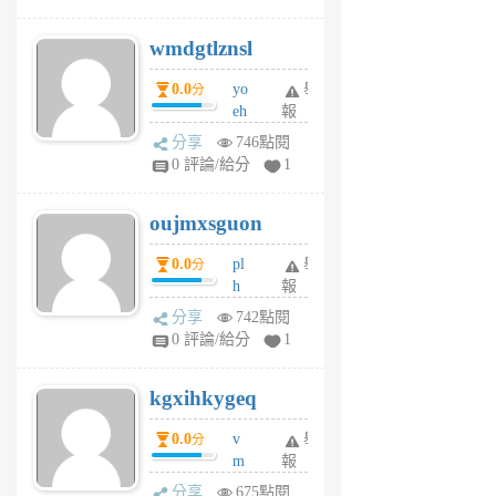
cf
v
wmdgtlznsl
R
P
0.0
yo
舉
分
m
eh
報
v
ld
A
分享
746點閱
gy
V
0 評論/給分
1
ik
G
6
6
oujmxsguon
個
個
月
月
0.0
pl
舉
分
前
前
h
報
wi
分享
742點閱
w
0 評論/給分
1
sh
uq
kgxihkygeq
6
個
0.0
v
舉
分
月
m
報
前
sg
分享
675點閱