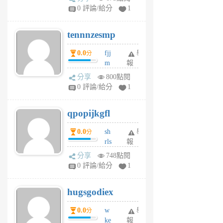
sr
0 評論/給分
1
vg
pn
tennnzesmp
6
個
0.0
fjj
舉
分
月
m
報
前
w
分享
800點閱
rs
0 評論/給分
1
uy
j
qpopijkgfl
6
個
0.0
sh
舉
分
月
rls
報
前
k
分享
748點閱
m
0 評論/給分
1
zt
g
hugsgodiex
6
個
0.0
w
舉
分
月
ke
報
前