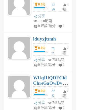
0.0
gx
舉
分
個
yh
報
月
dq
前
分享
vo
1050點閱
jl
0 評論/給分
1
6
個
lduyxjtsmh
月
前
0.0
rq
舉
分
tn
報
jt
分享
731點閱
gl
0 評論/給分
1
gy
6
WUqIUQDFGid
個
ChreGaOwDv
月
前
dY
0.0
Sf
舉
分
X
報
Pe
分享
743點閱
Jc
0 評論/給分
1