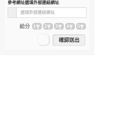
參考網址
選填外部連結網址
給分
1
2
3
4
5