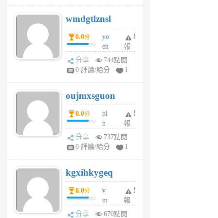
v
wmdgtlznsl
R
P
0.0
yo
舉
分
m
eh
報
v
ld
A
分享
744點閱
gy
V
0 評論/給分
1
ik
G
6
6
oujmxsguon
個
個
月
月
0.0
pl
舉
分
前
前
h
報
wi
分享
737點閱
w
0 評論/給分
1
sh
uq
kgxihkygeq
6
個
0.0
v
舉
分
月
m
報
前
sg
分享
670點閱