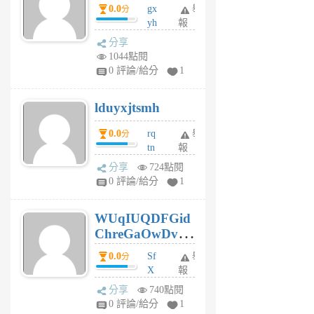
0.0
gx
舉
分
個
yh
報
月
dq
前
分享
vo
1044點閱
jl
0 評論/給分
1
6
個
lduyxjtsmh
月
前
0.0
rq
舉
分
tn
報
jt
分享
724點閱
gl
0 評論/給分
1
gy
6
WUqIUQDFGid
個
ChreGaOwDv
月
前
dY
0.0
Sf
舉
分
X
報
Pe
分享
740點閱
Jc
0 評論/給分
1
cf