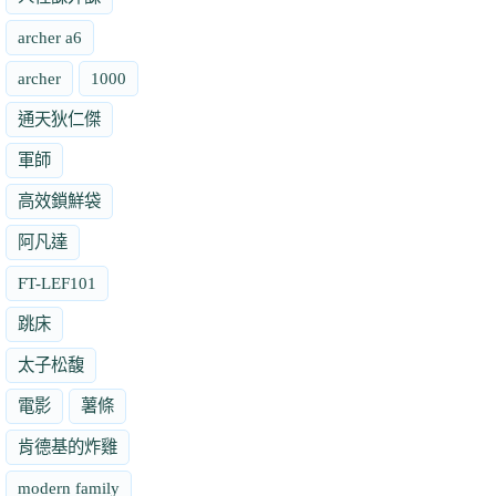
archer a6
archer
1000
通天狄仁傑
軍師
高效鎖鮮袋
阿凡達
FT-LEF101
跳床
太子松馥
電影
薯條
肯德基的炸雞
modern family