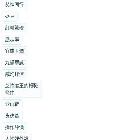
與神同行
s20+
紅粉驚魂
展志學
宜雄玉潤
九揚華威
威均峰澤
怠惰魔王的轉職
條件
登山鞋
肯德基
操作評價
人性課外課