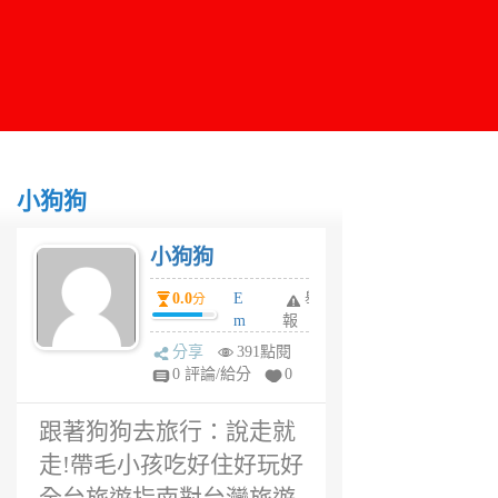
小狗狗
小狗狗
0.0
E
舉
分
m
報
m
分享
391點閱
m
0 評論/給分
0
a
6
跟著狗狗去旅行：說走就
年
前
走!帶毛小孩吃好住好玩好