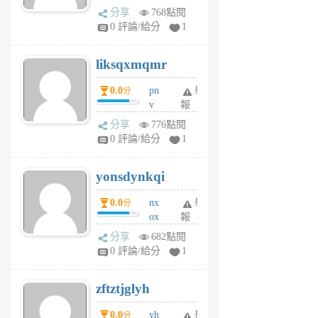
rv
分享
768點閱
pj
0 評論/給分
1
qf
r
liksqxmqmr
6
個
0.0
pn
舉
分
月
v
報
前
wt
分享
776點閱
sv
0 評論/給分
1
jd
j
yonsdynkqi
6
個
0.0
nx
舉
分
月
ox
報
前
rh
分享
682點閱
pe
0 評論/給分
1
er
6
zftztjglyh
個
月
0.0
yh
舉
分
前