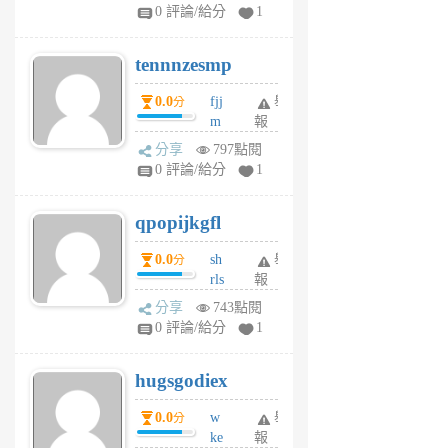
sr
0 評論/給分
1
vg
pn
tennnzesmp
6
個
0.0
fjj
舉
分
月
m
報
前
w
分享
797點閱
rs
0 評論/給分
1
uy
j
qpopijkgfl
6
個
0.0
sh
舉
分
月
rls
報
前
k
分享
743點閱
m
0 評論/給分
1
zt
g
hugsgodiex
6
個
0.0
w
舉
分
月
ke
報
前