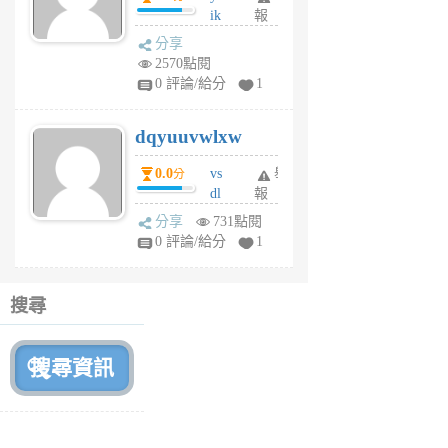
ik
報
s
分享
m
2570點閱
tu
0 評論/給分
1
m
s
dqyuuvwlxw
6
個
0.0
vs
舉
分
月
dl
報
前
sq
分享
731點閱
fy
0 評論/給分
1
fe
6
個
搜尋
月
前