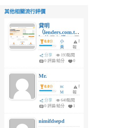
其他相關流行評價
貸明
（lenders.com.tw
）使用心得 — 民
0.0
小
舉
分
間貸款比較平台
黃
報
體驗
蜂
分享
193點閱
1
0 評論/給分
0
個
月
Mr.
前
0.0
nc
舉
分
M
報
U
分享
640點閱
F
0 評論/給分
1
C
M
nimifdsepd
U
5