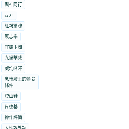
與神同行
s20+
紅粉驚魂
展志學
宜雄玉潤
九揚華威
威均峰澤
怠惰魔王的轉職
條件
登山鞋
肯德基
操作評價
人性課外課