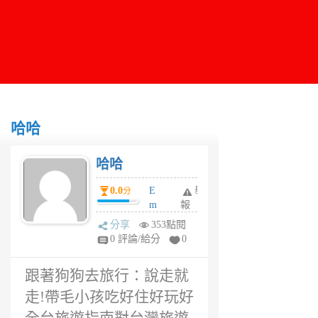
哈哈
哈哈
0.0
E
舉
分
m
報
m
分享
353點閱
m
0 評論/給分
0
a
6
跟著狗狗去旅行：說走就
年
前
走!帶毛小孩吃好住好玩好