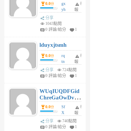
0.0
gx
舉
分
個
yh
報
月
dq
前
分享
vo
1043點閱
jl
0 評論/給分
1
6
個
lduyxjtsmh
月
前
0.0
rq
舉
分
tn
報
jt
分享
724點閱
gl
0 評論/給分
1
gy
6
WUqIUQDFGid
個
ChreGaOwDv
月
前
dY
0.0
Sf
舉
分
X
報
Pe
分享
740點閱
Jc
0 評論/給分
1
cf