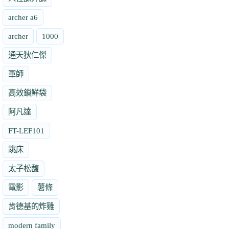
archer a6
archer
1000
通天狄仁傑
軍師
高效鎖鮮袋
阿凡達
FT-LEF101
跳床
太子松馥
電影
薯條
肯德基的炸雞
modern family