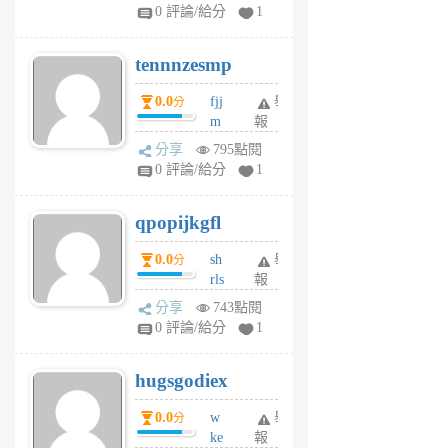
sr
0 評論/給分
1
vg
pn
tennnzesmp
6
個
0.0
fjj
舉
分
月
m
報
前
w
分享
795點閱
rs
0 評論/給分
1
uy
j
qpopijkgfl
6
個
0.0
sh
舉
分
月
rls
報
前
k
分享
743點閱
m
0 評論/給分
1
zt
g
hugsgodiex
6
個
0.0
w
舉
分
月
ke
報
前