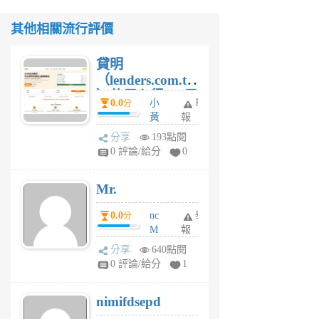
其他相關流行評價
貸明
（lenders.com.tw
）使用心得 — 民
0.0
小
舉
分
間貸款比較平台
黃
報
體驗
蜂
分享
193點閱
1
0 評論/給分
0
個
月
Mr.
前
0.0
nc
舉
分
M
報
U
分享
640點閱
F
0 評論/給分
1
C
M
nimifdsepd
U
5