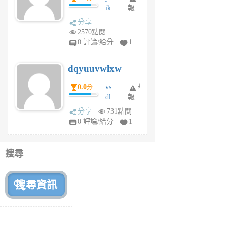
ik
報
s
分享
m
2570點閱
tu
0 評論/給分
1
m
s
dqyuuvwlxw
6
個
0.0
vs
舉
分
月
dl
報
前
sq
分享
731點閱
fy
0 評論/給分
1
fe
6
個
搜尋
月
前