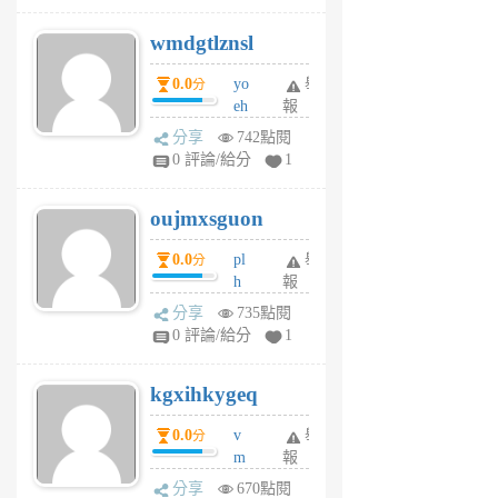
v
wmdgtlznsl
R
P
0.0
yo
舉
分
m
eh
報
v
ld
A
分享
742點閱
gy
V
0 評論/給分
1
ik
G
6
6
oujmxsguon
個
個
月
月
0.0
pl
舉
分
前
前
h
報
wi
分享
735點閱
w
0 評論/給分
1
sh
uq
kgxihkygeq
6
個
0.0
v
舉
分
月
m
報
前
sg
分享
670點閱