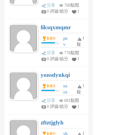
rv
分享
768點閱
pj
0 評論/給分
1
qf
r
liksqxmqmr
6
個
0.0
pn
舉
分
月
v
報
前
wt
分享
776點閱
sv
0 評論/給分
1
jd
j
yonsdynkqi
6
個
0.0
nx
舉
分
月
ox
報
前
rh
分享
681點閱
pe
0 評論/給分
1
er
6
zftztjglyh
個
月
0.0
yh
舉
分
前