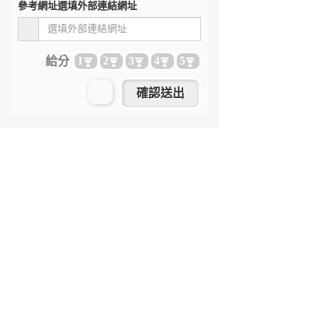
參考網址
選填外部連結網址
給分
1
2
3
4
5