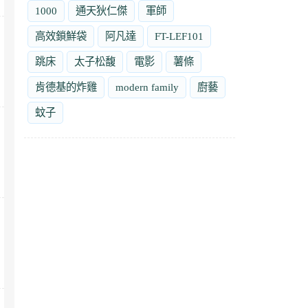
1000
通天狄仁傑
軍師
高效鎖鮮袋
阿凡達
FT-LEF101
跳床
太子松馥
電影
薯條
肯德基的炸雞
modern family
廚藝
蚊子