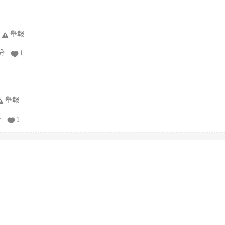
舉報
分
1
舉報
分
1