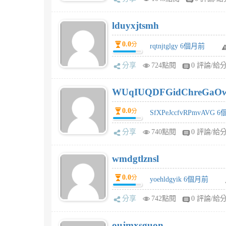
lduyxjtsmh
0.0
分
rqtnjtglgy 6個月前
分享
724點閱
0 評論/給
WUqIUQDFGidChreGaO
0.0
分
SfXPeJccfvRPmvAVG 
分享
740點閱
0 評論/給
wmdgtlznsl
0.0
分
yoehldgyik 6個月前
分享
742點閱
0 評論/給
oujmxsguon