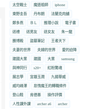
太空戰士
魔道祖師
iphone
東野圭吾
丹布朗
法蘭克肉舖
鄭多燕
ＢＬ
推理小說
電子書
送禮
送男友
送女友
朱一龍
勝博殿
盜墓筆記
王者天下
夫妻的世界
夫婦的世界
愛的迫降
建國大業
建國
大業
samsung
與神同行
s20+
紅粉驚魂
展志學
宜雄玉潤
九揚華威
威均峰澤
怠惰魔王的轉職條件
登山鞋
肯德基
操作評價
人性課外課
archer a6
archer