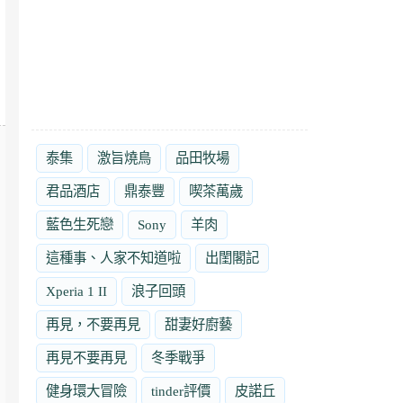
泰集
激旨燒鳥
品田牧場
君品酒店
鼎泰豐
喫茶萬歲
藍色生死戀
Sony
羊肉
這種事、人家不知道啦
出閨閣記
Xperia 1 II
浪子回頭
再見，不要再見
甜妻好廚藝
再見不要再見
冬季戰爭
健身環大冒險
tinder評價
皮諾丘