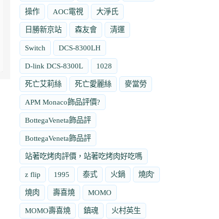
操作
AOC電視
大淨氏
日勝新京站
森友會
清運
Switch
DCS-8300LH
D-link DCS-8300L
1028
死亡艾莉絲
死亡愛麗絲
麥當勞
APM Monaco飾品評價?
BottegaVeneta飾品評
BottegaVeneta飾品評
站著吃烤肉評價，站著吃烤肉好吃嗎
z flip
1995
泰式
火鍋
燒肉'
燒肉
壽喜燒
MOMO
MOMO壽喜燒
鎮魂
火村英生