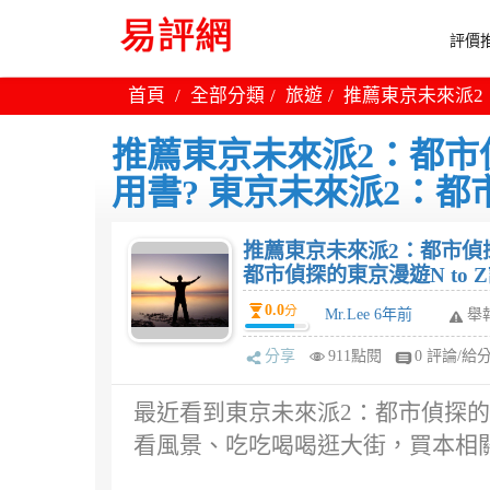
評價推
首頁
全部分類
旅遊
推薦東京未來派2：
推薦東京未來派2：都市偵
用書? 東京未來派2：都市
推薦東京未來派2：都市偵探
都市偵探的東京漫遊N to 
0.0
分
Mr.Lee 6年前
舉
分享
911點閱
0 評論/給
最近看到東京未來派2：都市偵探的東
看風景、吃吃喝喝逛大街，買本相