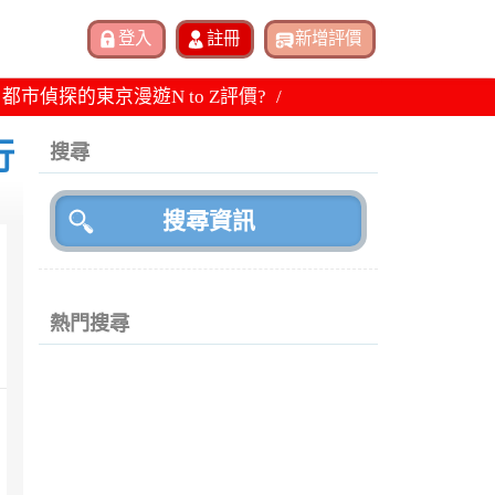
市偵探的東京漫遊N to Z評價?
行
搜尋
熱門搜尋