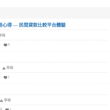
w）使用心得 — 民間貸款比較平台體驗
舉報
分
0
舉報
分
1
舉報
分
1