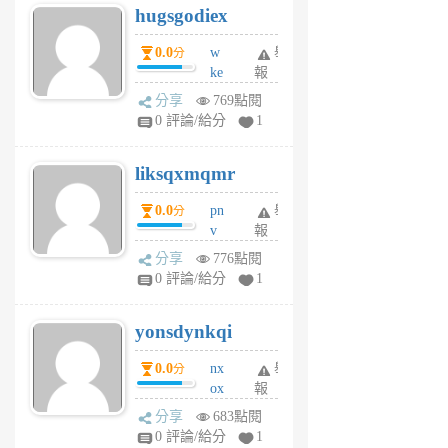
hugsgodiex
6
個
0.0
w
舉
分
月
ke
報
前
rv
分享
769點閱
pj
0 評論/給分
1
qf
r
liksqxmqmr
6
個
0.0
pn
舉
分
月
v
報
前
wt
分享
776點閱
sv
0 評論/給分
1
jd
j
yonsdynkqi
6
個
0.0
nx
舉
分
月
ox
報
前
rh
分享
683點閱
pe
0 評論/給分
1