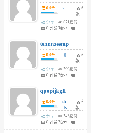
個
0.0
v
舉
分
月
m
報
前
sg
分享
671點閱
sr
0 評論/給分
1
vg
pn
tennnzesmp
6
個
0.0
fjj
舉
分
月
m
報
前
w
分享
799點閱
rs
0 評論/給分
1
uy
j
qpopijkgfl
6
個
0.0
sh
舉
分
月
rls
報
前
k
分享
743點閱
m
0 評論/給分
1
zt
g