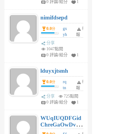
0 評論/給分
1
C
M
nimifdsepd
U
5
0.0
gx
舉
分
個
yh
報
月
dq
前
分享
vo
1047點閱
jl
0 評論/給分
1
6
個
lduyxjtsmh
月
前
0.0
rq
舉
分
tn
報
jt
分享
725點閱
gl
0 評論/給分
1
gy
6
WUqIUQDFGid
個
ChreGaOwDv
月
前
dY