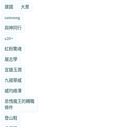
建國
大業
samsung
與神同行
s20+
紅粉驚魂
展志學
宜雄玉潤
九揚華威
威均峰澤
怠惰魔王的轉職
條件
登山鞋