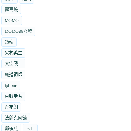
壽喜燒
MOMO
MOMO壽喜燒
鎮魂
火村英生
太空戰士
魔道祖師
iphone
東野圭吾
丹布朗
法蘭克肉舖
鄭多燕
ＢＬ