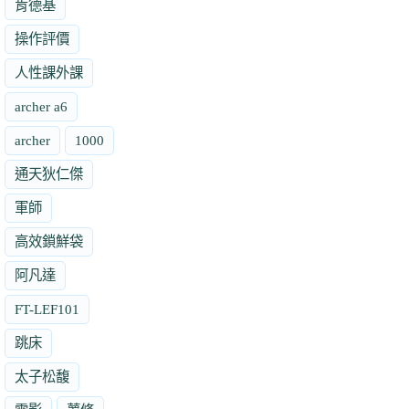
肯德基
操作評價
人性課外課
archer a6
archer
1000
通天狄仁傑
軍師
高效鎖鮮袋
阿凡達
FT-LEF101
跳床
太子松馥