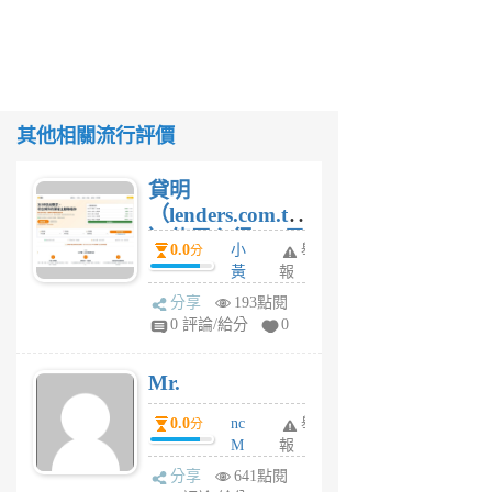
其他相關流行評價
貸明
（lenders.com.tw
）使用心得 — 民
0.0
小
舉
分
間貸款比較平台
黃
報
體驗
蜂
分享
193點閱
1
0 評論/給分
0
個
月
Mr.
前
0.0
nc
舉
分
M
報
U
分享
641點閱
F