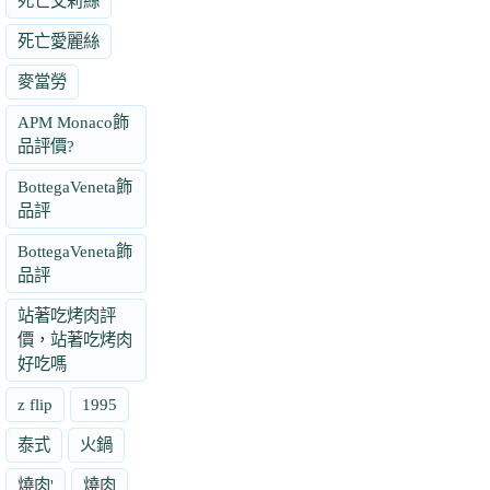
死亡艾莉絲
死亡愛麗絲
麥當勞
APM Monaco飾
品評價?
BottegaVeneta飾
品評
BottegaVeneta飾
品評
站著吃烤肉評
價，站著吃烤肉
好吃嗎
z flip
1995
泰式
火鍋
燒肉'
燒肉