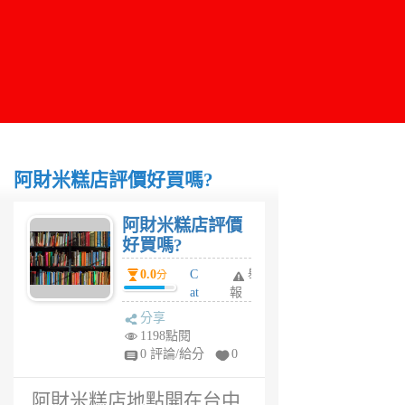
阿財米糕店評價好買嗎?
阿財米糕店評價
好買嗎?
0.0
C
舉
分
at
報
hy
分享
6
1198點閱
年
0 評論/給分
0
前
阿財米糕店地點開在台中