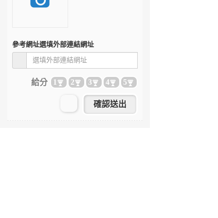
參考網址
選填外部連結網址
給分
1
2
3
4
5