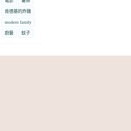
電影
薯條
肯德基的炸雞
modern family
廚藝
蚊子