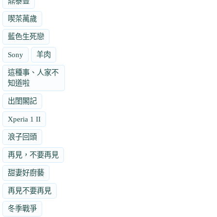
鼎泰豐
喫茶萬歲
藍色生死戀
Sony
羊肉
這種事、人家不
知道啦
出閨閣記
Xperia 1 II
浪子回頭
再見，不要再見
甜妻好廚藝
再見不要再見
冬季戰爭