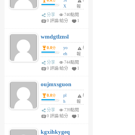
0.0
Sf
舉
分
X
報
Pe
分享
740點閱
Jc
0 評論/給分
1
cf
v
wmdgtlznsl
R
P
0.0
yo
舉
分
m
eh
報
v
ld
A
分享
744點閱
gy
V
0 評論/給分
1
ik
G
6
6
oujmxsguon
個
個
月
月
0.0
pl
舉
分
前
前
h
報
wi
分享
739點閱
w
0 評論/給分
1
sh
uq
kgxihkygeq
6