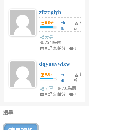
er
6
zftztjglyh
個
月
0.0
yh
舉
分
前
ik
報
s
分享
m
2571點閱
tu
0 評論/給分
1
m
s
dqyuuvwlxw
6
個
0.0
vs
舉
分
月
dl
報
前
sq
分享
731點閱
fy
0 評論/給分
1
fe
6
個
搜尋
月
前