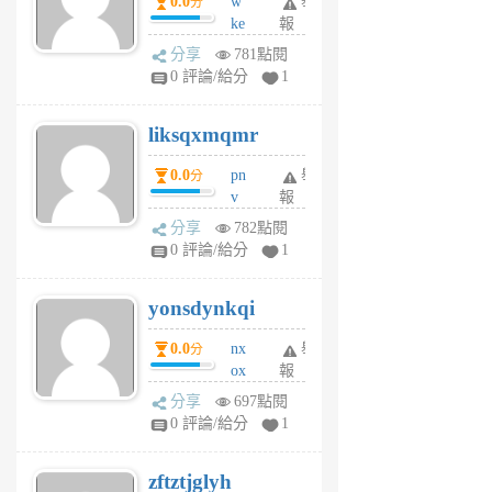
0.0
w
舉
分
月
ke
報
前
rv
分享
781點閱
pj
0 評論/給分
1
qf
r
liksqxmqmr
6
個
0.0
pn
舉
分
月
v
報
前
wt
分享
782點閱
sv
0 評論/給分
1
jd
j
yonsdynkqi
6
個
0.0
nx
舉
分
月
ox
報
前
rh
分享
697點閱
pe
0 評論/給分
1
er
6
zftztjglyh
個