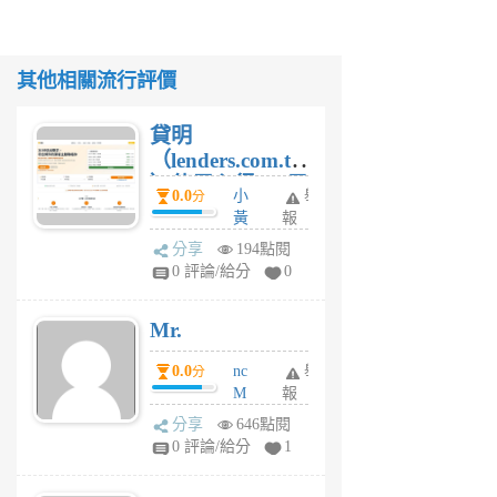
其他相關流行評價
貸明
（lenders.com.tw
）使用心得 — 民
0.0
小
舉
分
間貸款比較平台
黃
報
體驗
蜂
分享
194點閱
1
0 評論/給分
0
個
月
Mr.
前
0.0
nc
舉
分
M
報
U
分享
646點閱
F
0 評論/給分
1
C
M