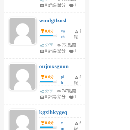
Jc
0 評論/給分
1
cf
v
wmdgtlznsl
R
P
0.0
yo
舉
分
m
eh
報
v
ld
A
分享
751點閱
gy
V
0 評論/給分
1
ik
G
6
6
oujmxsguon
個
個
月
月
0.0
pl
舉
分
前
前
h
報
wi
分享
747點閱
w
0 評論/給分
1
sh
uq
kgxihkygeq
6
個
0.0
v
舉
分
月
m
報
前