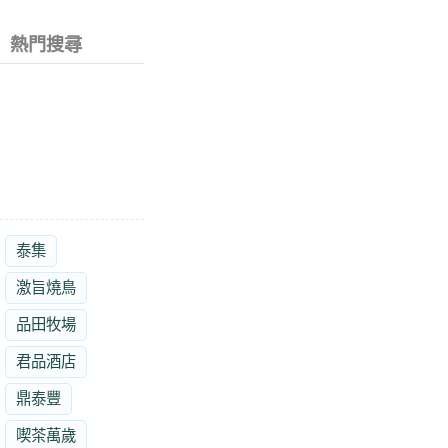
熱門搜尋
泰集
激旨燒鳥
品田牧場
君品酒店
鼎泰豐
喫茶萬歲