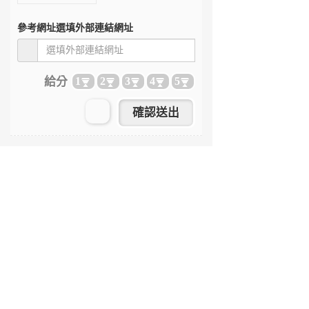
參考網址
選填外部連結網址
給分
1
2
3
4
5