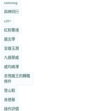
samsung
與神同行
s20+
紅粉驚魂
展志學
宜雄玉潤
九揚華威
威均峰澤
怠惰魔王的轉職
條件
登山鞋
肯德基
操作評價