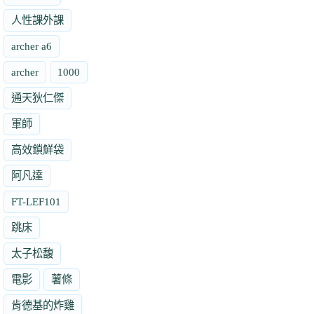
人性課外課
archer a6
archer
1000
通天狄仁傑
軍師
高效鎖鮮袋
阿凡達
FT-LEF101
跳床
太子松馥
電影
薯條
肯德基的炸雞