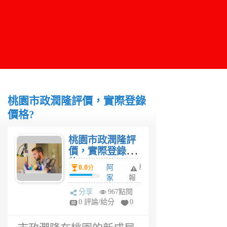
桃園市政潤隆評價，實際登錄
價格?
桃園市政潤隆評
價，實際登錄價
格?
0.0
阿
舉
分
家
報
6
分享
967點閱
年
0 評論/給分
0
前