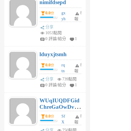
nimifdsepd
U
5
0.0
gx
舉
分
個
yh
報
月
dq
前
分享
vo
1053點閱
jl
0 評論/給分
1
6
個
lduyxjtsmh
月
前
0.0
rq
舉
分
tn
報
jt
分享
739點閱
gl
0 評論/給分
1
gy
6
WUqIUQDFGid
個
ChreGaOwDv
月
前
dY
0.0
Sf
舉
分
X
報
Pe
分享
750點閱