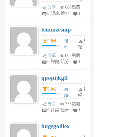
sg
分享
680點閱
sr
0 評論/給分
1
vg
pn
tennnzesmp
6
個
0.0
fjj
舉
分
月
m
報
前
w
分享
807點閱
rs
0 評論/給分
1
uy
j
qpopijkgfl
6
個
0.0
sh
舉
分
月
rls
報
前
k
分享
753點閱
m
0 評論/給分
1
zt
g
hugsgodiex
6
個