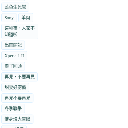
藍色生死戀
Sony
羊肉
這種事、人家不
知道啦
出閨閣記
Xperia 1 II
浪子回頭
再見，不要再見
甜妻好廚藝
再見不要再見
冬季戰爭
健身環大冒險