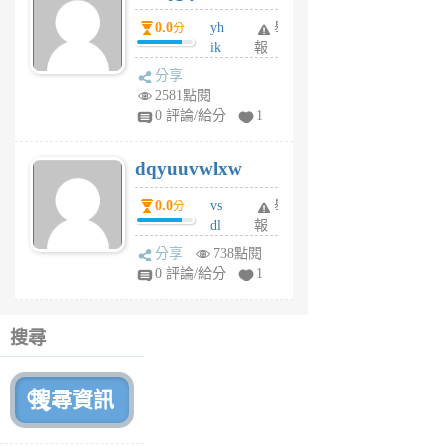
月
0.0
yh
舉
分
前
ik
報
s
分享
m
2581點閱
tu
0 評論/給分
1
m
s
dqyuuvwlxw
6
個
0.0
vs
舉
分
月
dl
報
前
sq
分享
738點閱
fy
0 評論/給分
1
fe
6
個
搜尋
月
前