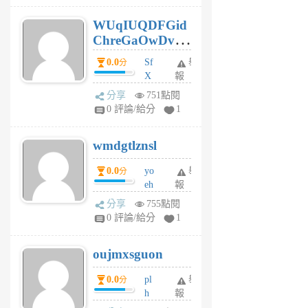
6
WUqIUQDFGid
個
ChreGaOwDv
月
前
dY
0.0
Sf
舉
分
X
報
Pe
分享
751點閱
Jc
0 評論/給分
1
cf
v
wmdgtlznsl
R
P
0.0
yo
舉
分
m
eh
報
v
ld
A
分享
755點閱
gy
V
0 評論/給分
1
ik
G
6
6
oujmxsguon
個
個
月
月
0.0
pl
舉
分
前
前
h
報
wi