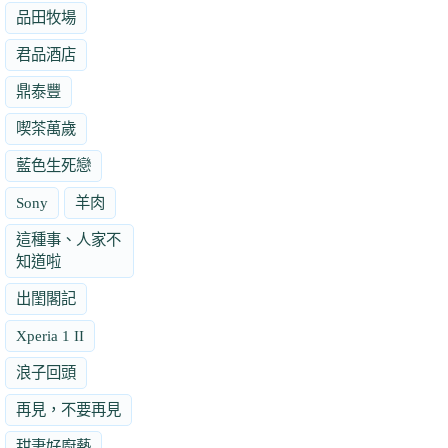
品田牧場
君品酒店
鼎泰豐
喫茶萬歲
藍色生死戀
Sony
羊肉
這種事、人家不
知道啦
出閨閣記
Xperia 1 II
浪子回頭
再見，不要再見
甜妻好廚藝