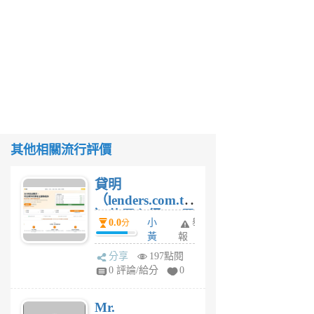
其他相關流行評價
貸明
（lenders.com.tw
）使用心得 — 民
0.0
小
舉
分
間貸款比較平台
黃
報
體驗
蜂
分享
197點閱
1
0 評論/給分
0
個
月
Mr.
前