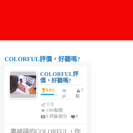
COLORFUL評價，好聽嗎?
COLORFUL評
價，好聽嗎?
0.0
ap
舉
分
pl
報
eli
分享
n
1366點閱
6
0 評論/給分
0
年
前
婁峻碩的COLORFUL，你