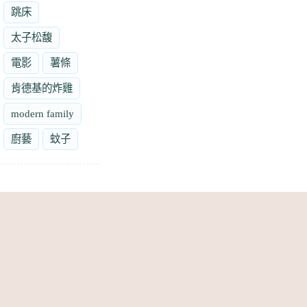
跳床
太子松馥
電影
薯條
肯德基的炸雞
modern family
廚藝
蚊子