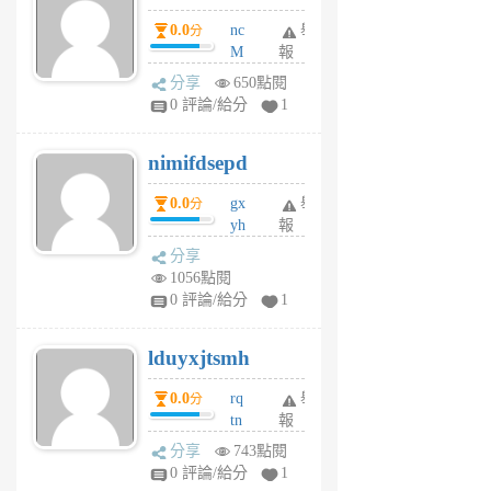
0.0
nc
舉
分
M
報
U
分享
650點閱
F
0 評論/給分
1
C
M
nimifdsepd
U
5
0.0
gx
舉
分
個
yh
報
月
dq
前
分享
vo
1056點閱
jl
0 評論/給分
1
6
個
lduyxjtsmh
月
前
0.0
rq
舉
分
tn
報
jt
分享
743點閱
gl
0 評論/給分
1
gy