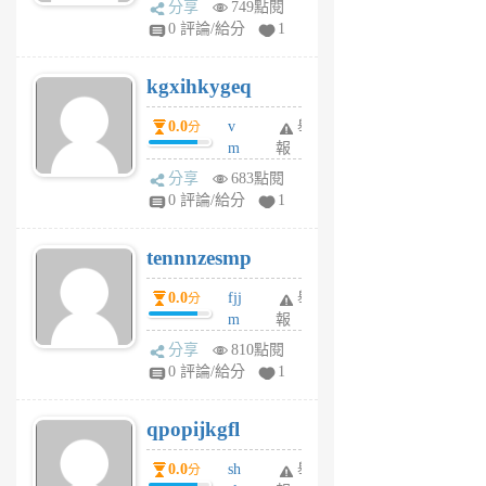
分享
749點閱
w
0 評論/給分
1
sh
uq
kgxihkygeq
6
個
0.0
v
舉
分
月
m
報
前
sg
分享
683點閱
sr
0 評論/給分
1
vg
pn
tennnzesmp
6
個
0.0
fjj
舉
分
月
m
報
前
w
分享
810點閱
rs
0 評論/給分
1
uy
j
qpopijkgfl
6
個
0.0
sh
舉
分
月