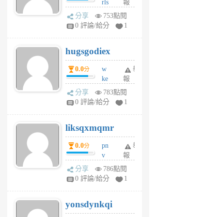
rls
報
前
k
分享
753點閱
m
0 評論/給分
1
zt
g
hugsgodiex
6
個
0.0
w
舉
分
月
ke
報
前
rv
分享
783點閱
pj
0 評論/給分
1
qf
r
liksqxmqmr
6
個
0.0
pn
舉
分
月
v
報
前
wt
分享
786點閱
sv
0 評論/給分
1
jd
j
yonsdynkqi
6
個