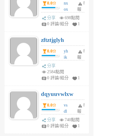
0.0
nx
舉
分
月
ox
報
前
rh
分享
698點閱
pe
0 評論/給分
1
er
6
zftztjglyh
個
月
0.0
yh
舉
分
前
ik
報
s
分享
m
2584點閱
tu
0 評論/給分
1
m
s
dqyuuvwlxw
6
個
0.0
vs
舉
分
月
dl
報
前
sq
分享
740點閱
fy
0 評論/給分
1
fe
6