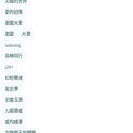
夫婦的世界
愛的迫降
建國大業
建國
大業
samsung
與神同行
s20+
紅粉驚魂
展志學
宜雄玉潤
九揚華威
威均峰澤
怠惰魔王的轉職