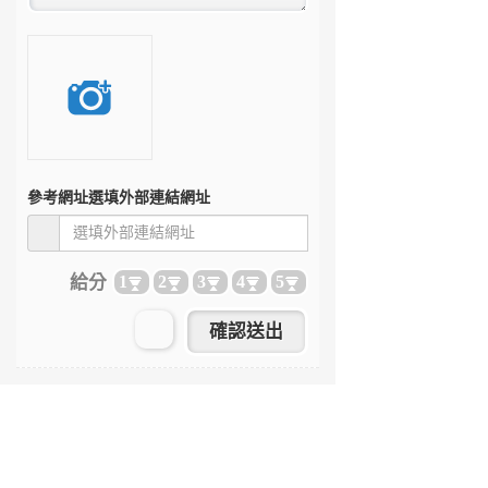
參考網址
選填外部連結網址
給分
1
2
3
4
5