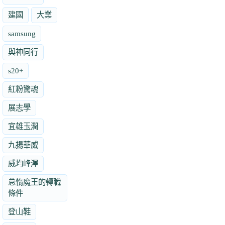
建國
大業
samsung
與神同行
s20+
紅粉驚魂
展志學
宜雄玉潤
九揚華威
威均峰澤
怠惰魔王的轉職
條件
登山鞋