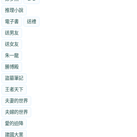
推理小說
電子書
送禮
送男友
送女友
朱一龍
勝博殿
盜墓筆記
王者天下
夫妻的世界
夫婦的世界
愛的迫降
建國大業