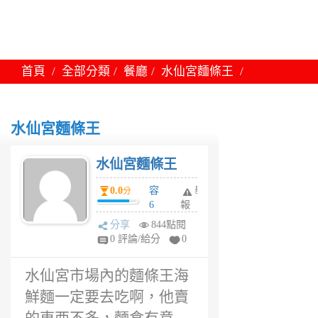
首頁
全部分類
餐廳
水仙宮麵條王
水仙宮麵條王
水仙宮麵條王
0.0
容
舉
分
6
報
年
分享
844點閱
前
0 評論/給分
0
水仙宮市場內的麵條王海
鮮麵一定要去吃啊，他賣