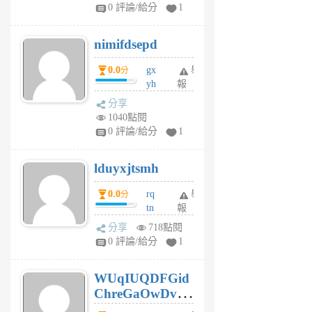
F
0 評論/給分
1
C
M
nimifdsepd
U
5
0.0
gx
舉
分
個
yh
報
月
dq
前
分享
vo
1040點閱
jl
0 評論/給分
1
6
個
lduyxjtsmh
月
前
0.0
rq
舉
分
tn
報
jt
分享
718點閱
gl
0 評論/給分
1
gy
6
WUqIUQDFGid
個
ChreGaOwDv
月
前
dY