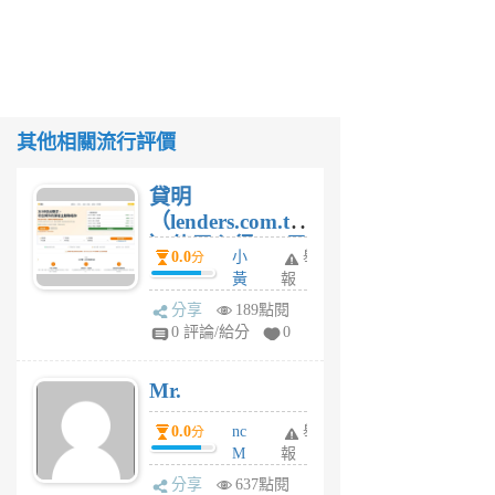
其他相關流行評價
貸明
（lenders.com.tw
）使用心得 — 民
0.0
小
舉
分
間貸款比較平台
黃
報
體驗
蜂
分享
189點閱
4
0 評論/給分
0
星
期
Mr.
前
0.0
nc
舉
分
M
報
U
分享
637點閱