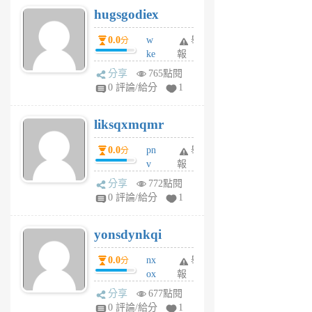
hugsgodiex
6
個
0.0
w
舉
分
月
ke
報
前
rv
分享
765點閱
pj
0 評論/給分
1
qf
r
liksqxmqmr
6
個
0.0
pn
舉
分
月
v
報
前
wt
分享
772點閱
sv
0 評論/給分
1
jd
j
yonsdynkqi
6
個
0.0
nx
舉
分
月
ox
報
前
rh
分享
677點閱
pe
0 評論/給分
1