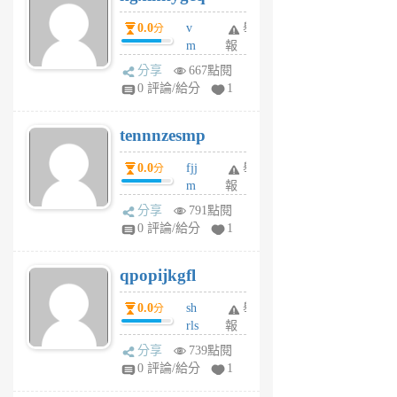
個
0.0
v
舉
分
月
m
報
前
sg
分享
667點閱
sr
0 評論/給分
1
vg
pn
tennnzesmp
6
個
0.0
fjj
舉
分
月
m
報
前
w
分享
791點閱
rs
0 評論/給分
1
uy
j
qpopijkgfl
6
個
0.0
sh
舉
分
月
rls
報
前
k
分享
739點閱
m
0 評論/給分
1
zt
g