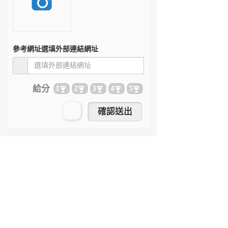
參考網址
選填外部連結網址
給分
1
2
3
4
5