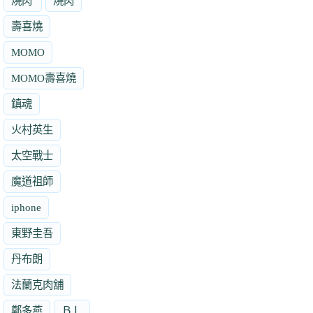
燒肉'
燒肉
壽喜燒
MOMO
MOMO壽喜燒
鎮魂
火村英生
太空戰士
魔道祖師
iphone
東野圭吾
丹布朗
法蘭克肉舖
鄭多燕
ＢＬ