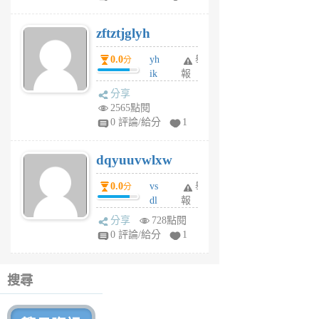
er
6
zftztjglyh
個
月
0.0
yh
舉
分
前
ik
報
s
分享
m
2565點閱
tu
0 評論/給分
1
m
s
dqyuuvwlxw
6
個
0.0
vs
舉
分
月
dl
報
前
sq
分享
728點閱
fy
0 評論/給分
1
fe
6
個
搜尋
月
前