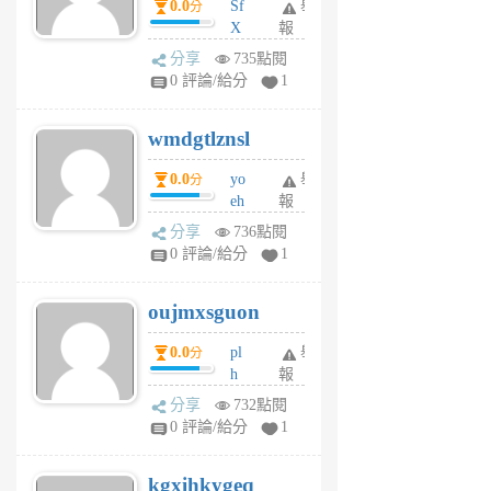
0.0
Sf
舉
分
X
報
Pe
分享
735點閱
Jc
0 評論/給分
1
cf
v
wmdgtlznsl
R
P
0.0
yo
舉
分
m
eh
報
v
ld
A
分享
736點閱
gy
V
0 評論/給分
1
ik
G
6
6
oujmxsguon
個
個
月
月
0.0
pl
舉
分
前
前
h
報
wi
分享
732點閱
w
0 評論/給分
1
sh
uq
kgxihkygeq
6