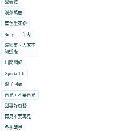
鼎泰豐
喫茶萬歲
藍色生死戀
Sony
羊肉
這種事、人家不
知道啦
出閨閣記
Xperia 1 II
浪子回頭
再見，不要再見
甜妻好廚藝
再見不要再見
冬季戰爭