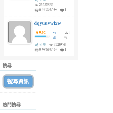
m
2573點閱
tu
0 評論/給分
1
m
s
dqyuuvwlxw
6
個
0.0
vs
舉
分
月
dl
報
前
sq
分享
732點閱
fy
0 評論/給分
1
fe
6
個
搜尋
月
前
熱門搜尋