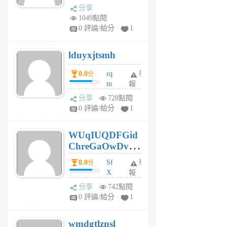
dq
前
分享
vo
1049點閱
jl
0 評論/給分
1
6
個
lduyxjtsmh
月
前
0.0
rq
舉
分
tn
報
jt
分享
728點閱
gl
0 評論/給分
1
gy
6
WUqIUQDFGid
個
ChreGaOwDv
月
前
dY
0.0
Sf
舉
分
X
報
Pe
分享
742點閱
Jc
0 評論/給分
1
cf
v
wmdgtlznsl
R