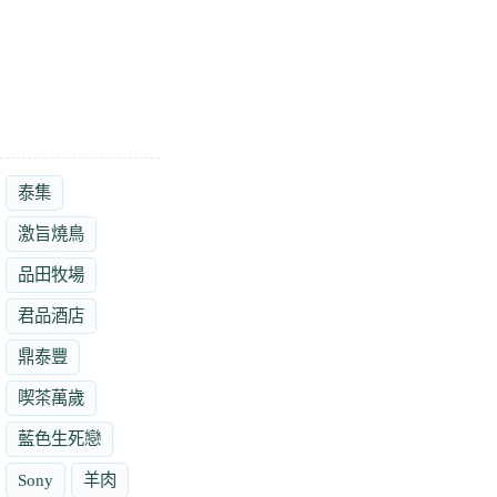
泰集
激旨燒鳥
品田牧場
君品酒店
鼎泰豐
喫茶萬歲
藍色生死戀
Sony
羊肉