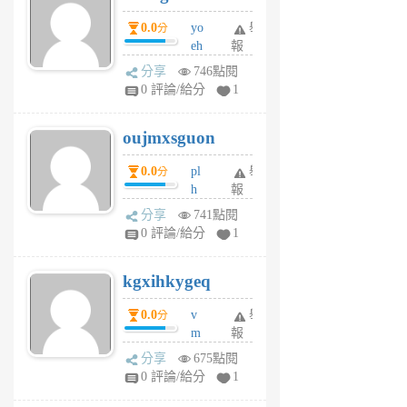
P
0.0
yo
舉
分
m
eh
報
v
ld
A
分享
746點閱
gy
V
0 評論/給分
1
ik
G
6
6
oujmxsguon
個
個
月
月
0.0
pl
舉
分
前
前
h
報
wi
分享
741點閱
w
0 評論/給分
1
sh
uq
kgxihkygeq
6
個
0.0
v
舉
分
月
m
報
前
sg
分享
675點閱
sr
0 評論/給分
1
vg
pn