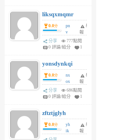
qf
r
liksqxmqmr
6
個
0.0
pn
舉
分
月
v
報
前
wt
分享
777點閱
sv
0 評論/給分
1
jd
j
yonsdynkqi
6
個
0.0
nx
舉
分
月
ox
報
前
rh
分享
686點閱
pe
0 評論/給分
1
er
6
zftztjglyh
個
月
0.0
yh
舉
分
前
ik
報
s
分享