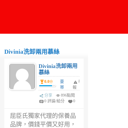
Divinia洗卸兩用慕絲
Divinia洗卸兩用
慕絲
0.0
蔓
舉
分
蒂
報
6
分享
896點閱
年
0 評論/給分
0
前
屈臣氏獨家代理的保養品
品牌，價錢平價又好用，