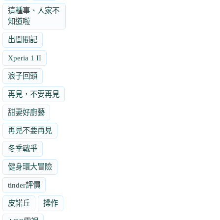
這種事、人家不
知道啦
出閨閣記
Xperia 1 II
浪子回頭
再見，不要再見
甜妻好廚藝
再見不要再見
冬季戰爭
健身環大冒險
tinder評價
皮諾丘
操作