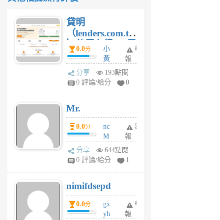
貸明
（lenders.com.tw
）使用心得 — 民
0.0
小
舉
分
間貸款比較平台
黃
報
體驗
蜂
分享
193點閱
1
0 評論/給分
0
個
月
Mr.
前
0.0
nc
舉
分
M
報
U
分享
644點閱
F
0 評論/給分
1
C
M
nimifdsepd
U
5
0.0
gx
舉
分
個
yh
報
月