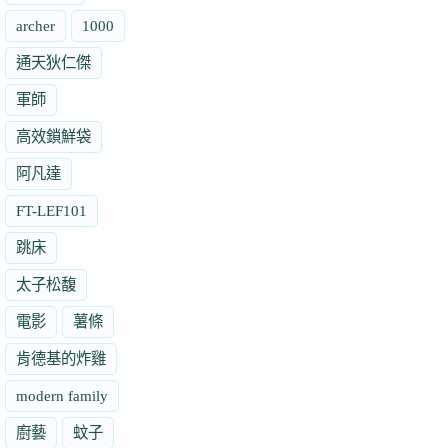
archer
1000
通天狄仁傑
軍師
高效鎖鮮袋
阿凡達
FT-LEF101
跳床
太子松馥
電影
薯條
肯德基的炸雞
modern family
廚藝
蚊子