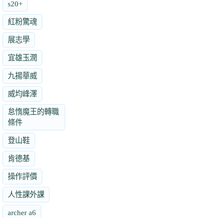
s20+
紅粉驚魂
展志學
宜雄玉潤
九揚華威
威均峰澤
怠惰魔王的轉職
條件
登山鞋
肯德基
操作評價
人性課外課
archer a6