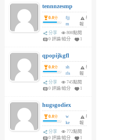
tennnzesmp
6
個
0.0
fjj
舉
分
月
m
報
前
w
分享
800點閱
rs
0 評論/給分
1
uy
j
qpopijkgfl
6
個
0.0
sh
舉
分
月
rls
報
前
k
分享
745點閱
m
0 評論/給分
1
zt
g
hugsgodiex
6
個
0.0
w
舉
分
月
ke
報
前
rv
分享
772點閱
pj
0 評論/給分
1