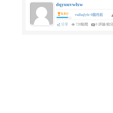
dqyuuvwlxw
0.0
分
vsdlsqfyfe 6個月前
分享
728點閱
0 評論/給