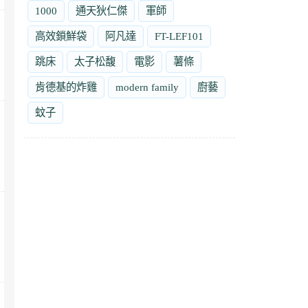
1000
通天狄仁傑
軍師
高效鎖鮮袋
阿凡達
FT-LEF101
跳床
太子松馥
電影
薯條
肯德基的炸雞
modern family
廚藝
蚊子