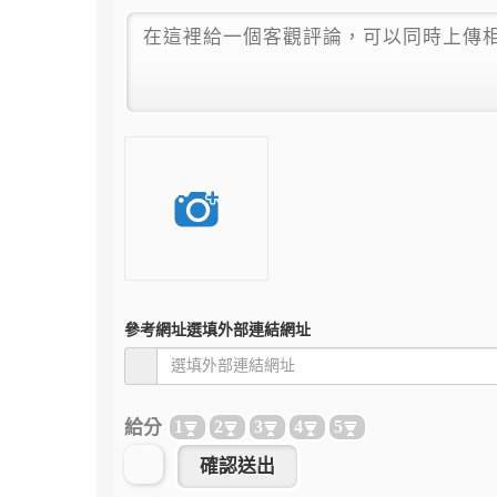
參考網址
選填外部連結網址
給分
1
2
3
4
5