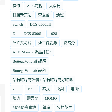
操作
AOC電視
大淨氏
日勝新京站
森友會
清運
Switch
DCS-8300LH
D-link DCS-8300L
1028
死亡艾莉絲
死亡愛麗絲
麥當勞
APM Monaco飾品評價?
BottegaVeneta飾品評
BottegaVeneta飾品評
站著吃烤肉評價，站著吃烤肉好吃嗎
z flip
1995
泰式
火鍋
燒肉'
燒肉
壽喜燒
MOMO
MOMO壽喜燒
鎮魂
火村英生