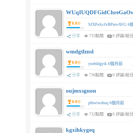
WUqIUQDFGidChreGaO
0.0
分
SfXPeJccfvRPmvAVG 
分享
735點閱
0 評論/給
wmdgtlznsl
0.0
分
yoehldgyik 6個月前
分享
736點閱
0 評論/給
oujmxsguon
0.0
分
plhwiwshuq 6個月前
分享
732點閱
0 評論/給
kgxihkygeq