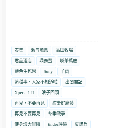
泰集
激旨燒鳥
品田牧場
君品酒店
鼎泰豐
喫茶萬歲
藍色生死戀
Sony
羊肉
這種事、人家不知道啦
出閨閣記
Xperia 1 II
浪子回頭
再見，不要再見
甜妻好廚藝
再見不要再見
冬季戰爭
健身環大冒險
tinder評價
皮諾丘