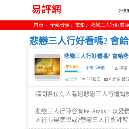
評價推
首頁
全部分類
電影
悲戀三人行好看嗎
悲戀三人行好看嗎? 會
悲戀三人行好看嗎? 會給
0.0
分
小瞳 6年前
舉報
分享
877點閱
0 評論/給
請問各位有人看過悲戀三人行這電影
悲戀三人行陣容有Pe·Araks，
人行心得感想或?悲戀三人行影評