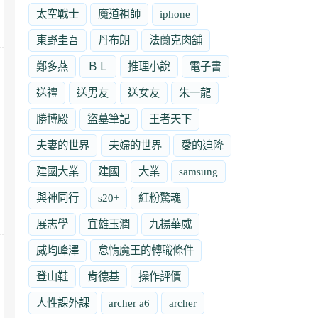
太空戰士
魔道祖師
iphone
東野圭吾
丹布朗
法蘭克肉舖
鄭多燕
ＢＬ
推理小說
電子書
送禮
送男友
送女友
朱一龍
勝博殿
盜墓筆記
王者天下
夫妻的世界
夫婦的世界
愛的迫降
建國大業
建國
大業
samsung
與神同行
s20+
紅粉驚魂
展志學
宜雄玉潤
九揚華威
威均峰澤
怠惰魔王的轉職條件
登山鞋
肯德基
操作評價
人性課外課
archer a6
archer