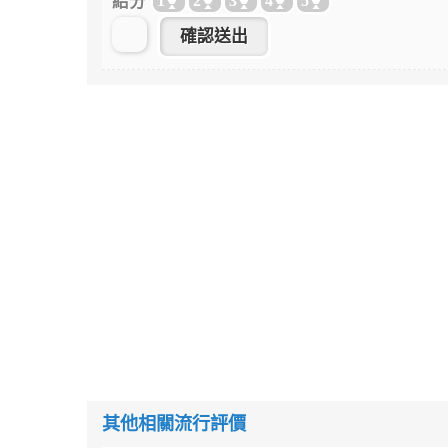
給分
1
2
3
4
5
其他相關流行評價