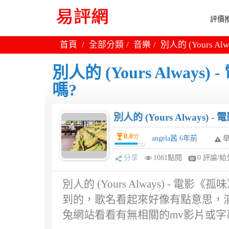
評價推
首頁
全部分類
音樂
別人的 (Yours 
別人的 (Yours Alway
嗎?
別人的 (Yours Always
0.0
分
angela茜 6年前
分享
1081點閱
0 評論/給
別人的 (Yours Always) -
到的，歌名看起來好像有點意思，演唱者
兔網站看看有無相關的mv影片或