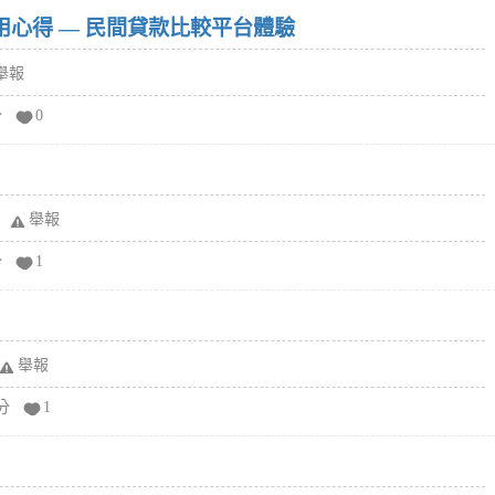
w）使用心得 — 民間貸款比較平台體驗
舉報
分
0
舉報
分
1
舉報
分
1