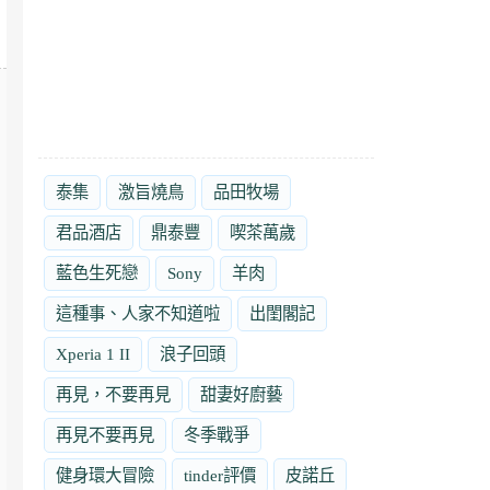
泰集
激旨燒鳥
品田牧場
君品酒店
鼎泰豐
喫茶萬歲
藍色生死戀
Sony
羊肉
這種事、人家不知道啦
出閨閣記
Xperia 1 II
浪子回頭
再見，不要再見
甜妻好廚藝
再見不要再見
冬季戰爭
健身環大冒險
tinder評價
皮諾丘