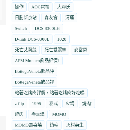
操作
AOC電視
大淨氏
日勝新京站
森友會
清運
Switch
DCS-8300LH
D-link DCS-8300L
1028
死亡艾莉絲
死亡愛麗絲
麥當勞
APM Monaco飾品評價?
BottegaVeneta飾品評
BottegaVeneta飾品評
站著吃烤肉評價，站著吃烤肉好吃嗎
z flip
1995
泰式
火鍋
燒肉'
燒肉
壽喜燒
MOMO
MOMO壽喜燒
鎮魂
火村英生