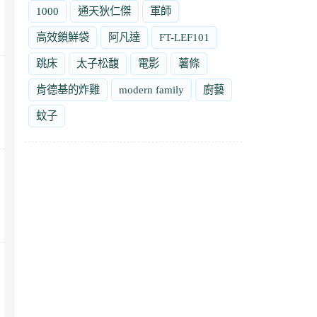
1000
通天狄仁傑
軍師
高效鎖鮮袋
阿凡達
FT-LEF101
跳床
太子松馥
電影
薯條
肯德基的炸雞
modern family
廚藝
蚊子