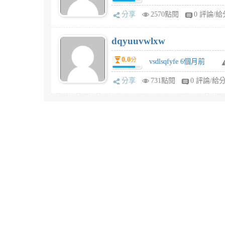
分享
2570點閱
0 評論/給
dqyuuvwlxw
0.0
分
vsdlsqfyfe 6個月前
分享
731點閱
0 評論/給