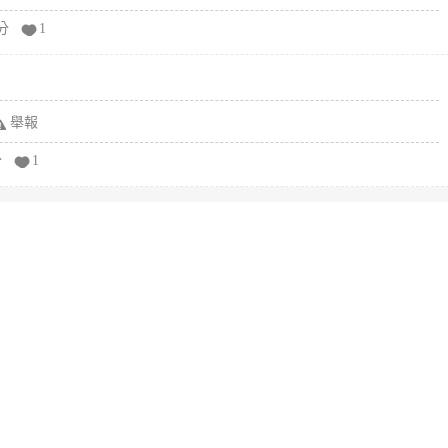
分
1
舉報
分
1