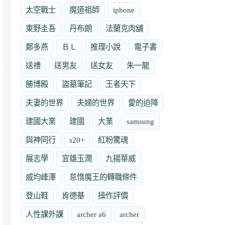
太空戰士
魔道祖師
iphone
東野圭吾
丹布朗
法蘭克肉舖
鄭多燕
ＢＬ
推理小說
電子書
送禮
送男友
送女友
朱一龍
勝博殿
盜墓筆記
王者天下
夫妻的世界
夫婦的世界
愛的迫降
建國大業
建國
大業
samsung
與神同行
s20+
紅粉驚魂
展志學
宜雄玉潤
九揚華威
威均峰澤
怠惰魔王的轉職條件
登山鞋
肯德基
操作評價
人性課外課
archer a6
archer