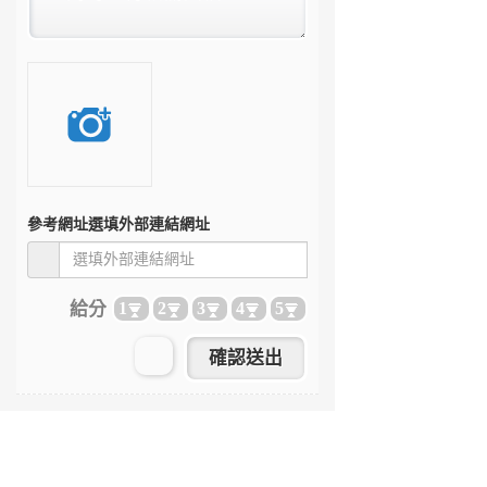
參考網址
選填外部連結網址
給分
1
2
3
4
5