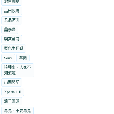
激旨燒鳥
品田牧場
君品酒店
鼎泰豐
喫茶萬歲
藍色生死戀
Sony
羊肉
這種事、人家不
知道啦
出閨閣記
Xperia 1 II
浪子回頭
再見，不要再見