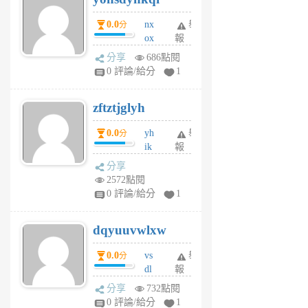
個
0.0
nx
舉
分
月
ox
報
前
rh
分享
686點閱
pe
0 評論/給分
1
er
6
zftztjglyh
個
月
0.0
yh
舉
分
前
ik
報
s
分享
m
2572點閱
tu
0 評論/給分
1
m
s
dqyuuvwlxw
6
個
0.0
vs
舉
分
月
dl
報
前
sq
分享
732點閱
fy
0 評論/給分
1