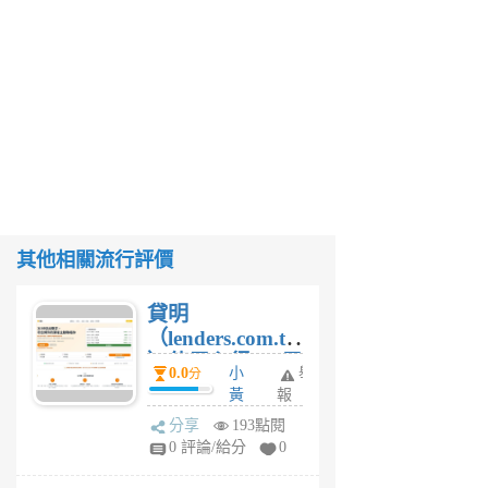
其他相關流行評價
貸明
（lenders.com.tw
）使用心得 — 民
0.0
小
舉
分
間貸款比較平台
黃
報
體驗
蜂
分享
193點閱
1
0 評論/給分
0
個
月