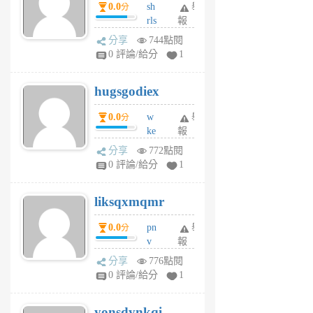
0.0
sh
舉
分
月
rls
報
前
k
分享
744點閱
m
0 評論/給分
1
zt
g
hugsgodiex
6
個
0.0
w
舉
分
月
ke
報
前
rv
分享
772點閱
pj
0 評論/給分
1
qf
r
liksqxmqmr
6
個
0.0
pn
舉
分
月
v
報
前
wt
分享
776點閱
sv
0 評論/給分
1
jd
j
yonsdynkqi
6