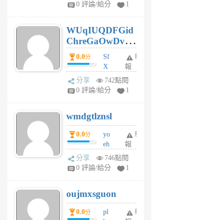
gl
0 評論/給分
1
gy
6
WUqIUQDFGid
個
ChreGaOwDv
月
前
dY
0.0
Sf
舉
分
X
報
Pe
分享
742點閱
Jc
0 評論/給分
1
cf
v
wmdgtlznsl
R
P
0.0
yo
舉
分
m
eh
報
v
ld
A
分享
746點閱
gy
V
0 評論/給分
1
ik
G
6
6
oujmxsguon
個
個
月
月
0.0
pl
舉
分
前
前