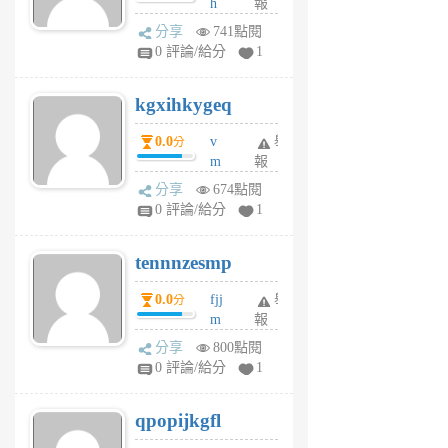
h
報
wi
分享
741點閱
w
0 評論/給分
1
sh
uq
kgxihkygeq
6
個
0.0
v
舉
分
月
m
報
前
sg
分享
674點閱
sr
0 評論/給分
1
vg
pn
tennnzesmp
6
個
0.0
fjj
舉
分
月
m
報
前
w
分享
800點閱
rs
0 評論/給分
1
uy
j
qpopijkgfl
6
個