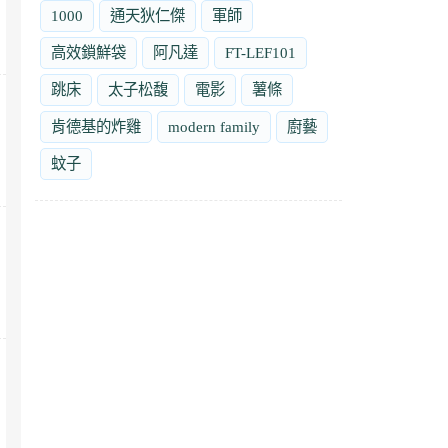
1000
通天狄仁傑
軍師
高效鎖鮮袋
阿凡達
FT-LEF101
跳床
太子松馥
電影
薯條
肯德基的炸雞
modern family
廚藝
蚊子