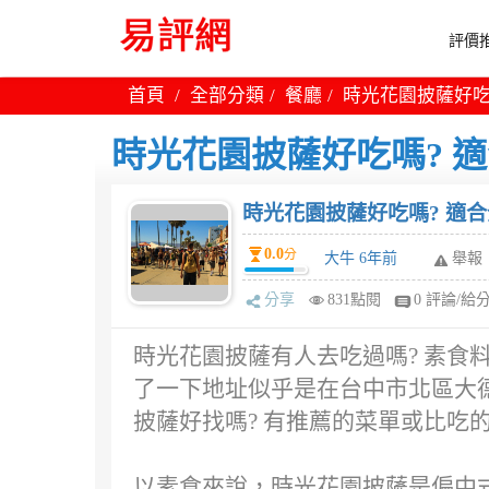
評價推
首頁
全部分類
餐廳
時光花園披薩好吃
時光花園披薩好吃嗎? 
時光花園披薩好吃嗎? 適合
0.0
分
大牛 6年前
舉報
分享
831點閱
0 評論/給
時光花園披薩有人去吃過嗎? 素食料理
了一下地址似乎是在台中市北區大德
披薩好找嗎? 有推薦的菜單或比吃
以素食來說，時光花園披薩是偏中式