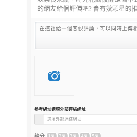
的網友給個評價吧? 會有幾顆星的推
參考網址
選填外部連結網址
給分
1
2
3
4
5