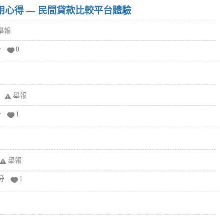
w）使用心得 — 民間貸款比較平台體驗
舉報
分
0
舉報
分
1
舉報
分
1