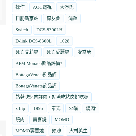
操作
AOC電視
大淨氏
日勝新京站
森友會
清運
Switch
DCS-8300LH
D-link DCS-8300L
1028
死亡艾莉絲
死亡愛麗絲
麥當勞
APM Monaco飾品評價?
BottegaVeneta飾品評
BottegaVeneta飾品評
站著吃烤肉評價，站著吃烤肉好吃嗎
z flip
1995
泰式
火鍋
燒肉'
燒肉
壽喜燒
MOMO
MOMO壽喜燒
鎮魂
火村英生