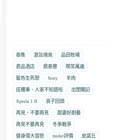
泰集
激旨燒鳥
品田牧場
君品酒店
鼎泰豐
喫茶萬歲
藍色生死戀
Sony
羊肉
這種事、人家不知道啦
出閨閣記
Xperia 1 II
浪子回頭
再見，不要再見
甜妻好廚藝
再見不要再見
冬季戰爭
健身環大冒險
tinder評價
皮諾丘