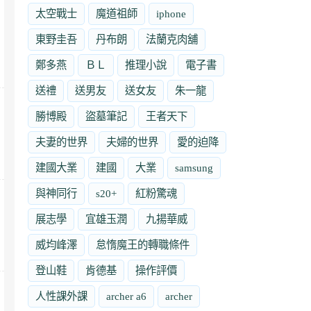
太空戰士
魔道祖師
iphone
東野圭吾
丹布朗
法蘭克肉舖
鄭多燕
ＢＬ
推理小說
電子書
送禮
送男友
送女友
朱一龍
勝博殿
盜墓筆記
王者天下
夫妻的世界
夫婦的世界
愛的迫降
建國大業
建國
大業
samsung
與神同行
s20+
紅粉驚魂
展志學
宜雄玉潤
九揚華威
威均峰澤
怠惰魔王的轉職條件
登山鞋
肯德基
操作評價
人性課外課
archer a6
archer