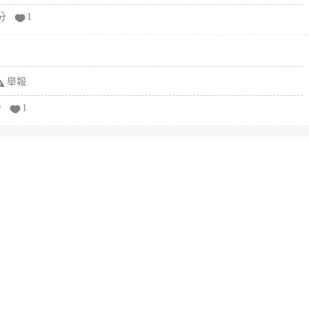
分
1
舉報
分
1