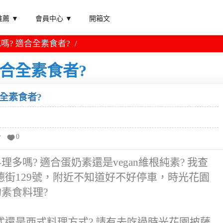
薦 ▼
會員中心 ▼
開箱文
嗎? 適合全素食者?
適合全素食者?
全素食者?
分
0
多嗎? 適合蛋奶素還是vegan維根純素? 我查
街129號，附近不知道好不好停車，時光花園
的素食料理?
還是西式料理方式? 請有去吃過時光花園披薩