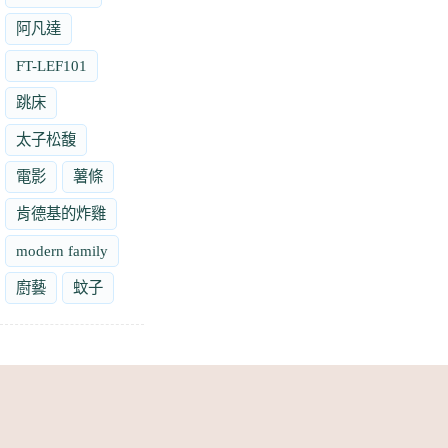
阿凡達
FT-LEF101
跳床
太子松馥
電影
薯條
肯德基的炸雞
modern family
廚藝
蚊子