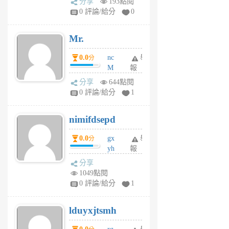
分享
193點閱
1
0 評論/給分
0
個
月
Mr.
前
0.0
nc
舉
分
M
報
U
分享
644點閱
F
0 評論/給分
1
C
M
nimifdsepd
U
5
0.0
gx
舉
分
個
yh
報
月
dq
前
分享
vo
1049點閱
jl
0 評論/給分
1
6
個
lduyxjtsmh
月
前