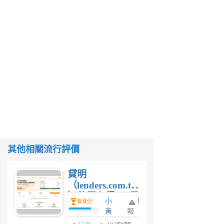
其他相關流行評價
貸明
（lenders.com.tw
）使用心得 — 民
0.0
小
舉
分
間貸款比較平台
黃
報
體驗
蜂