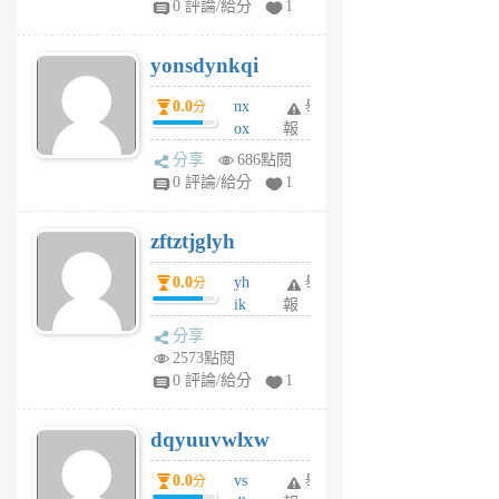
0 評論/給分
1
jd
j
yonsdynkqi
6
個
0.0
nx
舉
分
月
ox
報
前
rh
分享
686點閱
pe
0 評論/給分
1
er
6
zftztjglyh
個
月
0.0
yh
舉
分
前
ik
報
s
分享
m
2573點閱
tu
0 評論/給分
1
m
s
dqyuuvwlxw
6
個
0.0
vs
舉
分
月