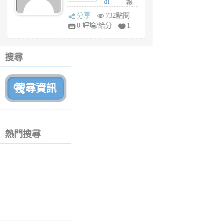
dl
報
前
sq
分享
732點閱
fy
0 評論/給分
1
fe
6
個
搜尋
月
前
熱門搜尋