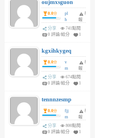
oujmxsguon
個
個
月
月
0.0
pl
舉
分
前
前
h
報
wi
分享
741點閱
w
0 評論/給分
1
sh
uq
kgxihkygeq
6
個
0.0
v
舉
分
月
m
報
前
sg
分享
674點閱
sr
0 評論/給分
1
vg
pn
tennnzesmp
6
個
0.0
fjj
舉
分
月
m
報
前
w
分享
800點閱
rs
0 評論/給分
1
uy