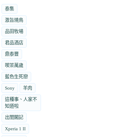
泰集
激旨燒鳥
品田牧場
君品酒店
鼎泰豐
喫茶萬歲
藍色生死戀
Sony
羊肉
這種事、人家不
知道啦
出閨閣記
Xperia 1 II