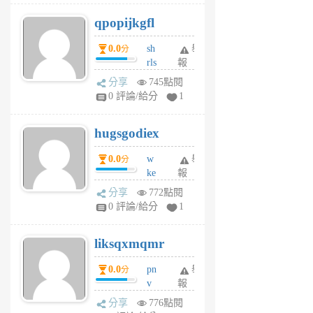
j
qpopijkgfl
6
個
0.0
sh
舉
分
月
rls
報
前
k
分享
745點閱
m
0 評論/給分
1
zt
g
hugsgodiex
6
個
0.0
w
舉
分
月
ke
報
前
rv
分享
772點閱
pj
0 評論/給分
1
qf
r
liksqxmqmr
6
個
0.0
pn
舉
分
月
v
報
前
wt
分享
776點閱
sv