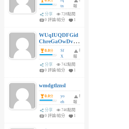
0.0
rq
舉
分
tn
報
jt
分享
728點閱
gl
0 評論/給分
1
gy
6
WUqIUQDFGid
個
ChreGaOwDv
月
前
dY
0.0
Sf
舉
分
X
報
Pe
分享
742點閱
Jc
0 評論/給分
1
cf
v
wmdgtlznsl
R
P
0.0
yo
舉
分
m
eh
報
v
ld
A
分享
746點閱
gy
V
0 評論/給分
1
ik
G
6
6