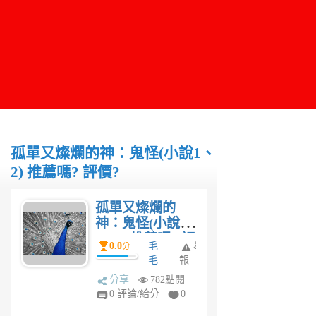
孤單又燦爛的神：鬼怪(小說1、
2) 推薦嗎? 評價?
孤單又燦爛的
神：鬼怪(小說
1、2) 推薦嗎? 評
0.0
毛
舉
分
價?
毛
報
6
分享
782點閱
年
0 評論/給分
0
前